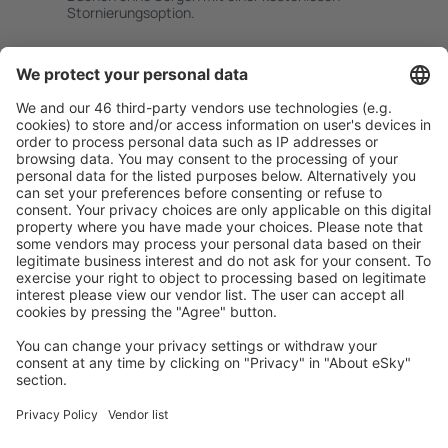
Stornierungsoption.
Mehr sparen
Attraktive Preise und Spezialangebote für eingeloggte
Benutzer.
Unterkünfte, die Sie mögen
Wählen Sie aus über 1,3 Millionen Unterkünften: Hotels,
Hütten, Apartments und andere.
Meist gesuchte Unterkünfte von eSky Nutzern
Unterkünfte in Bulgarien - Beliebte Städte
Unterkunft in Warna
Unterkunft in Sosopol
Unterkunft in Sofia
Unterkunft in Sunny Beach
Unterkunft in Burgas
Unterkunft in Panichishte