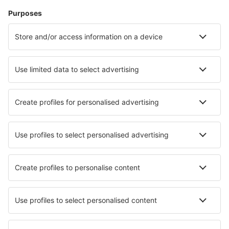
Unterkunft Kardzhali
Unterkunft in Dragoman
Unterkunft in Kostinbrod
Unterkunft in Kosharitsa
Die besten Unterkünfte - Städte
Unterkunft in Zapotiltic
Unterkunft in Pontedecimo
Unterkunft Berg
Unterkunft in Golbey
Unterkunft in Vitsaniemi
Unterkunft in Boxmoor
Unterkunft in Guatiza
Unterkunft in Freisen
Unterkunft in Groß Schwansee
Unterkunft in St Pauls
Die besten Unterkünfte - Regionen
Unterkunft in Pazardzhik
Unterkunft Lovech province