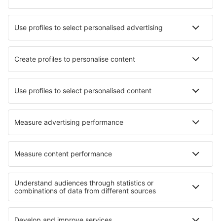
Unterkunft in Saroma
Unterkunft in Teaticket
Unterkunft in Lumiar
Unterkunft in Grado
Unterkunft in Follo
Unterkunft in Saint-Poncy
Unterkunft in Moreton
Unterkunft in Neubruchhausen
Die besten Unterkünfte - Regionen
Unterkunft in Principality of Asturias
Unterkunft auf Gran Canaria
Unterkunft auf den Kanarischen Inseln
Unterkunft auf Teneriffa
Unterkunft in Andalusia
Unterkunft auf den Malediven
Unterkunft in Kreis Bihor
Unterkunft in Magdalena
Unterkunft in Val Thorens