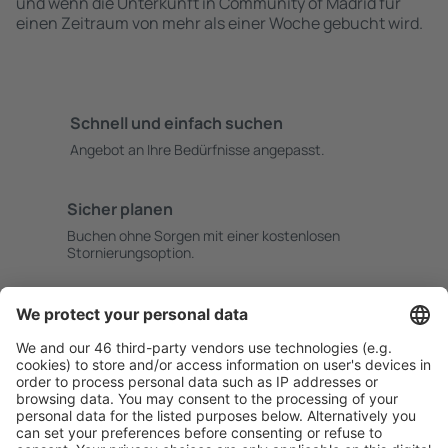
und wenn die Unterkunft in Community of Madrid für
einen Zeitraum von mehr als einer Woche gebucht wird.
Schnell und einfach suchen
Angebot an Ihre Bedürfnisse angepasst.
Sicher planen
Buchen ohne Sorgen mit einer kostenlosen
Stornierungsoption.
Mehr sparen
Attraktive Preise und Spezialangebote für eingeloggte
Benutzer.
Unterkünfte, die Sie mögen
Wählen Sie aus über 1,3 Millionen Unterkünften: Hotels,
Hütten, Apartments und andere.