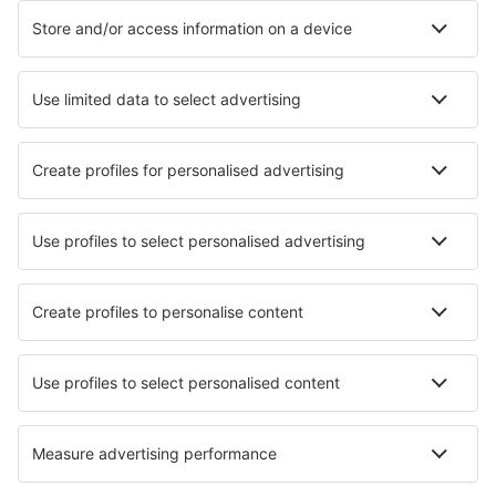
Unterkunft in Venedig
Unterkunft in Manduria
Unterkunft in Nardo
Unterkunft in Porlezza
Unterkunft in Locorotondo
Unterkunft in Salo
Die besten Unterkünfte - Städte
Unterkunft in Grimsey
Unterkunft in Taitung
Unterkunft in Mioveni
Unterkunft Lielirbe
Unterkunft in Crows Landing
Unterkunft in Eagle Heights
Unterkunft in Saint-Laurent
Unterkunft Bulanove
Unterkunft in Beccles
Unterkunft in Acandi
Die besten Unterkünfte - Regionen