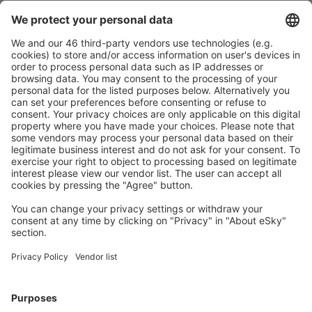
Sicher planen
Buchen ohne Sorgen mit einer kostenlosen
Stornierungsoption.
Mehr sparen
Attraktive Preise und Spezialangebote für eingeloggte
Benutzer.
Unterkünfte, die Sie mögen
Wählen Sie aus über 1,3 Millionen Unterkünften: Hotels,
Hütten, Apartments und andere.
Meist gesuchte Unterkünfte von eSky Nutzern
Unterkünfte in Italien - Beliebte Städte
Unterkunft in Neapel
Unterkunft in Mailand
Unterkunft in Rom
Unterkunft in Florenz