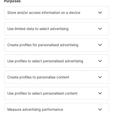
Unterkunft in Neapel
Unterkunft in Tignale
Unterkunft in Bologna
Unterkunft in Camerota
Unterkunft in Golfo Aranci
Unterkunft in Mestre
Die besten Unterkünfte - Städte
Unterkunft in Maria Lankowitz
Unterkunft in Panagitsa
Unterkunft Laborie
Unterkunft Arima
Unterkunft in Saint-Pierre-des-Nids
Unterkunft in Pemberton
Unterkunft in Navarrete
Unterkunft in Karlovka
Unterkunft in Skalsvik
Unterkunft in Saint-Pierre-d`Albigny
Die besten Unterkünfte - Regionen