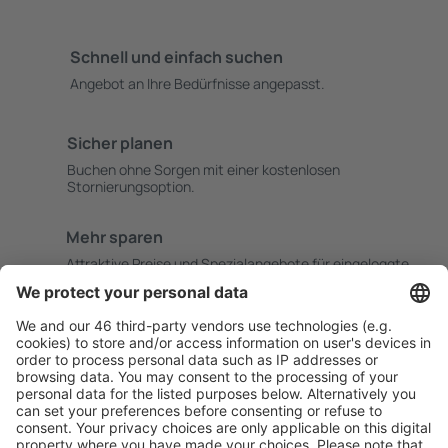
Schnell und einfach suchen
Angebot an Ihre Bedürfnisse angepasst.
Sicher planen
Buchen ohne Sorgen mit einer kostenlosen
Stornierungsoption.
Mehr sparen
Attraktive Preise und Spezialangebote für eingeloggte
Benutzer.
Unterkünfte, die Sie mögen
Wählen Sie aus über 1,3 Millionen Unterkünften: Hotels,
Hütten, Apartments und andere.