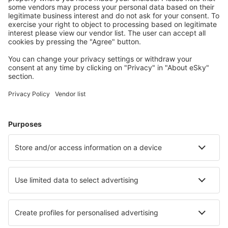
Meist gesuchte Unterkünfte von eSky Nutzern
Unterkünfte in Mexiko - Beliebte Städte
Unterkunft in Mexik-Stadt
Unterkunft in Cancun
Unterkunft in Tulum
Unterkunft in Puerto Vallarta
Unterkunft in Playa del Carmen
Unterkunft in Altamira
Unterkunft in Santiago
Unterkunft in Xilitla
Unterkunft Chemuyil
Unterkunft in Tlayecac
Die besten Unterkünfte - Städte
Unterkunft in Bloomsburg
Unterkunft in Pollenca
Unterkunft in Sowerby
Unterkunft in Saint-Thomas-en-Royans