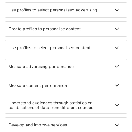
Unterkunft in Grottammare
Unterkunft in Aschach an der Donau
Unterkunft in Trelly
Unterkunft in Puente del Obispo
Unterkunft in Lubawka
Unterkunft in Fayetteville
Die besten Unterkünfte - Regionen
Unterkunft in Guerrero
Unterkunft in Tamaulipas
Unterkunft in San Luis Potosí
Unterkunft in Jalisco
Unterkunft in Tabasco
Unterkunft auf der Pyrenees Mountains
Unterkunft am Chiemsee
Unterkunft in Datca