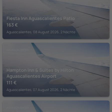
Fiesta Inn Aguascalientes Patio
163
€
Aguascalientes, 08 August 2026, 2 Nächte
AGUASCALIENTES
Hampton Inn & Suites by Hilton
Aguascalientes Airport
111
€
Aguascalientes, 07 August 2026, 2 Nächte
AGUASCALIENTES