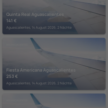
Quinta Real Aguascalientes
141
€
Aguascalientes, 14 August 2026, 2 Nächte
AGUASCALIENTES
Fiesta Americana Aguascalientes
253
€
Aguascalientes, 14 August 2026, 2 Nächte
AGUASCALIENTES