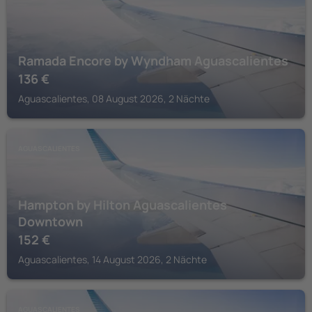
Ramada Encore by Wyndham Aguascalientes
136
€
Aguascalientes, 08 August 2026, 2 Nächte
AGUASCALIENTES
Hampton by Hilton Aguascalientes
Downtown
152
€
Aguascalientes, 14 August 2026, 2 Nächte
AGUASCALIENTES