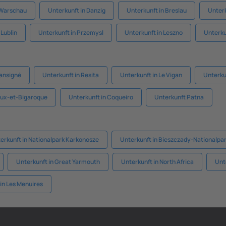
 Warschau
Unterkunft in Danzig
Unterkunft in Breslau
Unterk
 Lublin
Unterkunft in Przemysl
Unterkunft in Leszno
Unterku
Mansigné
Unterkunft in Resita
Unterkunft in Le Vigan
Unterku
oux-et-Bigaroque
Unterkunft in Coqueiro
Unterkunft Patna
erkunft in Nationalpark Karkonosze
Unterkunft in Bieszczady-Nationalpa
Unterkunft in Great Yarmouth
Unterkunft in North Africa
Unte
in Les Menuires