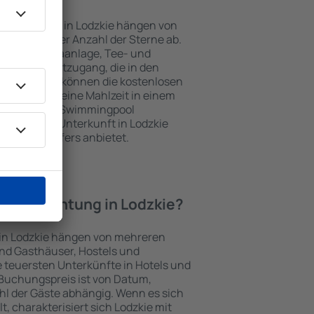
nterkünften in Lodzkie hängen von
jekts und der Anzahl der Sterne ab.
Balkon, Klimaanlage, Tee- und
und Internetzugang, die in den
d. Besucher können die kostenlosen
t benutzen, eine Mahlzeit in einem
ein Hotel mit Swimmingpool
zlich eine Unterkunft in Lodzkie
ghafentransfers anbietet.
e Übernachtung in Lodzkie?
 in Lodzkie hängen von mehreren
sind Gasthäuser, Hostels und
 teuersten Unterkünfte in Hotels und
Buchungspreis ist von Datum,
l der Gäste abhängig. Wenn es sich
 charakterisiert sich Lodzkie mit