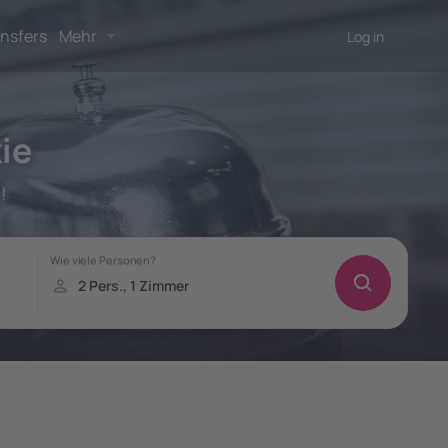
nsfers
Mehr
Log in
ie
!