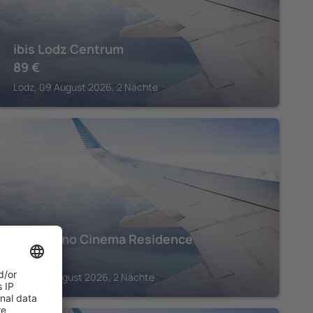
ibis Lodz Centrum
89
€
Lodz, 09 August 2026, 2 Nächte
LODZKIE
Stare Kino Cinema Residence
94
€
Lodz, 15 August 2026, 2 Nächte