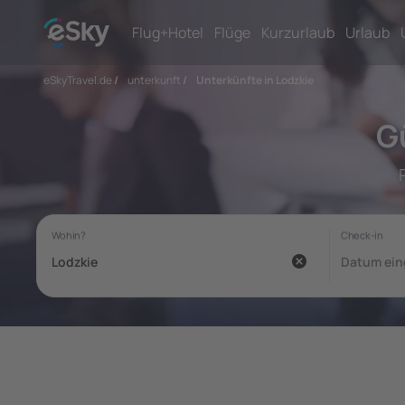
Flug+Hotel
Flüge
Kurzurlaub
Urlaub
eSkyTravel.de
/
unterkunft
/
Unterkünfte in Lodzkie
G