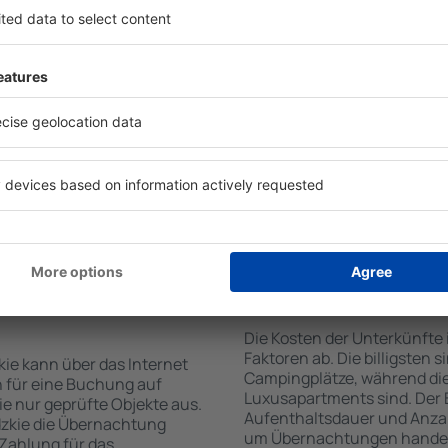
von der Suchmaschine nach
Die Annehmlichkeiten bei U
Check-In- und Check-Out-
der Art des ausgewählten Ob
hl der Anzahl der
Gäste nutzen Küchenzeile, 
, welche Unterkünfte in
Kaffeezubehör, Handtücher 
der Unterkunft wird durch
Unterkünften verfügbar sin
die Anzahl der Sterne, die
Parkplätze an der Unterkunf
zum Zentrum und die
Restaurant bestellen oder 
erleichtert. Dadurch
auswählen. Sie können zusät
ine Unterkunft in Lodzkie
buchen, die den Gästen Flu
önnen je nach Bedarf eine
it dem Flug buchen.
te in Lodzkie
Wie viel kostet ein
Die Kosten der Unterkünfte
Faktoren ab. Die billigsten 
ie kann über das Internet
Campingplätze, während die
 für eine Buchung auf
Luxusapartments sind. Der 
e nur geprüfte Objekte aus.
Aufenthaltsdauer und Anzah
dzkie die Übernachtung
um Übernachtungen handelt,
 Zahlung für das