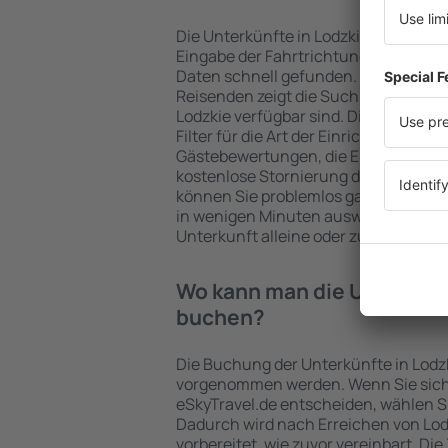
Die Unterkünfte in Lodzkie werden 
Eingabe der Fahrtrichtung und der 
Daten schnell gefunden. Nach Auswa
Reisenden zeigt die Suchmaschine an
Lodzkie verfügbar sind. Die Auswahl 
Filter für die Art der Einrichtung und 
Gästebewertungen, die Entfernung 
kostenlose Stornierung der Buchung 
können Sie problemlos ganz einfach e
in wenigen Minuten auswählen. Sie k
Unterkunft alleine oder zusammen m
Wo kann man die Unterkünf
buchen?
Die Buchung der Unterkünfte in Lodzk
vorgenommen werden. Wenn Sie sich
eSkyTravel.de entscheiden, wählen Si
Dadurch wird nach Erreichen von Lo
vorbereitet, wie zuvor vereinbart. Die