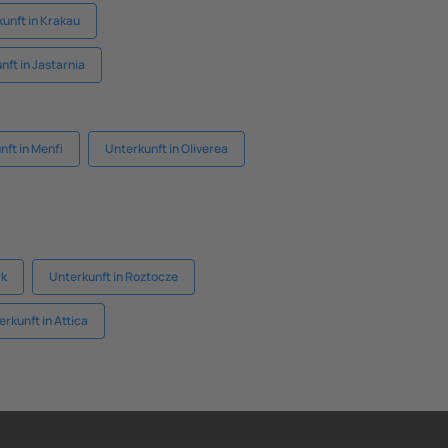
unft in Krakau
nft in Jastarnia
nft in Menfi
Unterkunft in Oliverea
rk
Unterkunft in Roztocze
rkunft in Attica