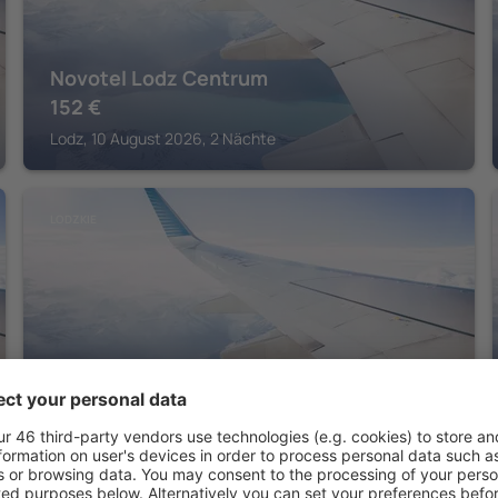
Novotel Lodz Centrum
152
€
Lodz, 10 August 2026, 2 Nächte
LODZKIE
Grand Hotel
264
€
Lodz, 08 August 2026, 2 Nächte