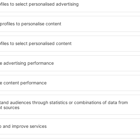
terschiedlichen
Angebot von vielen Objekten 
umige und komfortabel
Senioren und Gruppen. Die
len Annehmlichkeiten und
Hotels und Pensionen übern
er, wo sie während einer
bieten und sich im Zentrum 
n können. Die Unterkünfte
Annehmlichkeiten wie die N
s auch in der Nähe des
Verkehrsmitteln, Geschäften
Stadtteilen oder Regionen
sind die Garantie einer gut
ne Unterkunft in Lodzkie in
Ihren weiteren Vorhaben.
Wenn Sie an Luxusunterkünft
breites Angebot für Sie. An
ft in Lodzkie gibt die
alles, was Sie während Ihre
rreichen des Ziels nach der
benötigen. Die Unterkunft i
inem Hotel, einer Wohnung
Einrichtungen für Behindert
ende suchen zu müssen.
für Reisende zusammen mit
Besuch von Lodzkie und Ihre
tmosphäre verlaufen.
te in Lodzkie
Welche Annehmlichke
Unterkünften in Lod