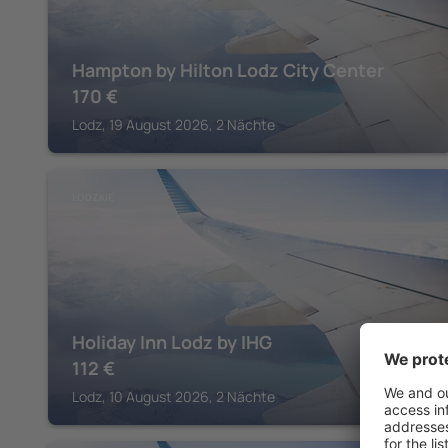
Hampton by Hilton Lodz City Center
170
€
Lodz, 19 August 2026, 2 Nächte
LODZKIE
Holiday Inn Lodz by IHG
112
€
Lodz, 10 August 2026, 2 Nächte