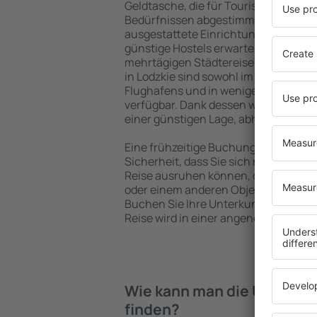
Geldtasche, die für Touristen mit un
Bedürfnissen abgestimmt sind. Gerä
ausgestattete Einrichtungen mit vie
günstige Hostels erwarten die Besuch
mehrtägigen Städtereise übernachte
in Lodzkie sind sowohl im Zentrum al
Flughafens und in weniger beliebten 
verfügbar. Dank dessen wählen Sie ei
einer günstigen Lage, abhängig von 
Eine frühzeitige Buchung der Unterkun
Sicherheit, dass Sie sich nach dem E
Reise ausruhen können, ohne nach e
oder einem anderen Objekt für Reis
Buchen Sie Ihre Unterkunft vor dem 
Reise wird in einer angenehmeren A
Wie kann man die Unterkünf
finden?