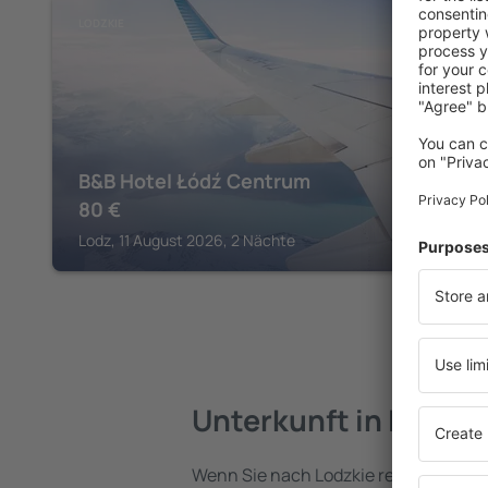
LODZKIE
B&B Hotel Łódź Centrum
80
€
Lodz, 11 August 2026, 2 Nächte
Unterkunft in Lodzki
Wenn Sie nach Lodzkie reisen, finden