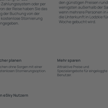
den günstigen Preisen rund
s Zahlungssystem oder per
wenigsten außerhalb der Sa
 von der Reise haben Sie das
wenn mehrere Personen in
ng der Buchung von der
die Unterkunft in Lodzkie f
ie kostenlose Stornierung
Woche gebucht wird.
 angegeben.
cher planen
Mehr sparen
chen ohne Sorgen mit einer
Attraktive Preise und
stenlosen Stornierungsoption.
Spezialangebote für eingeloggte
Benutzer.
n eSky Nutzern