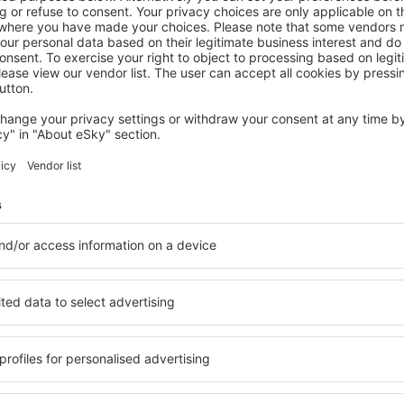
LODZKIE
Campanile PRIME - Lodz
90
€
Lodz, 09 August 2026, 2 Nächte
Mehr Angebote prüfen in Lodzkie
e
Lodzkie – beste
 Sie Unterkünfte für jede
Die Unterkünfte in Lodzkie