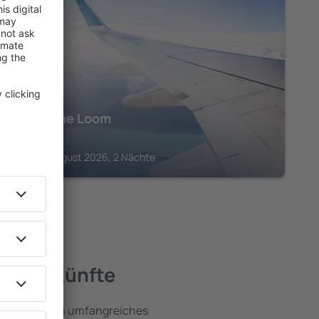
LODZKIE
Hotel The Loom
141
€
Lodz, 11 August 2026, 2 Nächte
 Unterkünfte
 umfassen ein umfangreiches