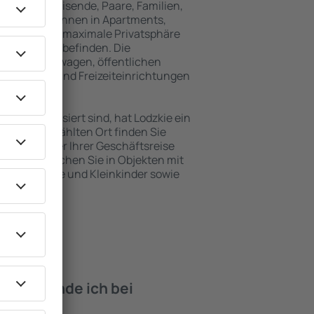
für Alleinreisende, Paare, Familien,
 Besucher können in Apartments,
achten, die maximale Privatsphäre
von Lodzkie befinden. Die
ähe zu Mietwagen, öffentlichen
, Service- und Freizeiteinrichtungen
en Erholung.
en interessiert sind, hat Lodzkie ein
 dem ausgewählten Ort finden Sie
s Urlaubs oder Ihrer Geschäftsreise
n Lodzkie buchen Sie in Objekten mit
e, Säuglinge und Kleinkinder sowie
 Haustieren.
iten finde ich bei
zkie?