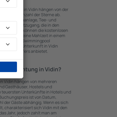
nterkünften in Vidin hängen von der
s und der Anzahl der Sterne ab.
Balkon, Klimaanlage, Tee- und
und Internetzugang, die in den
d. Besucher können die kostenlosen
t benutzen, eine Mahlzeit in einem
ein Hotel mit Swimmingpool
zlich eine Unterkunft in Vidin
ghafentransfers anbietet.
e Übernachtung in Vidin?
 in Vidin hängen von mehreren
sind Gasthäuser, Hostels und
 teuersten Unterkünfte in Hotels und
Buchungspreis ist von Datum,
l der Gäste abhängig. Wenn es sich
 charakterisiert sich Vidin mit den
das Jahr, jedoch zahlt man am