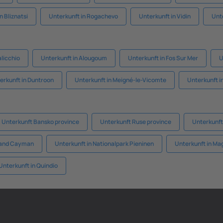
n Bliznatsi
Unterkunft in Rogachevo
Unterkunft in Vidin
Unte
licchio
Unterkunft in Alougoum
Unterkunft in Fos Sur Mer
U
erkunft in Duntroon
Unterkunft in Meigné-le-Vicomte
Unterkunft i
Unterkunft Bansko province
Unterkunft Ruse province
Unterkunft
rand Cayman
Unterkunft in Nationalpark Pieninen
Unterkunft in Ma
Unterkunft in Quindio