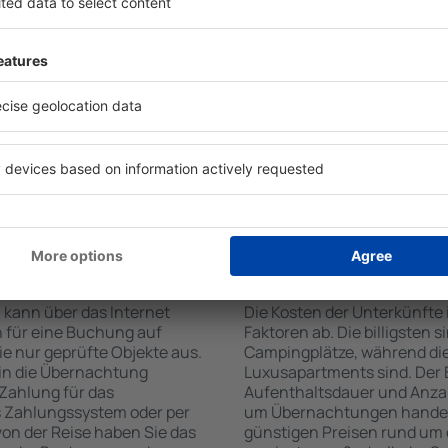
n der Suchmaschine nach
Check-In- und Check-Out-
Die Annehmlichkeiten bei U
hl der Anzahl der
Art des ausgewählten Objekt
, welche Unterkünfte in
Gäste nutzen Küchenzeile, 
 Unterkunft wird durch Filter
Kaffeezubehör, Handtücher 
zahl der Sterne, die
Unterkünften verfügbar sin
zum Zentrum und die
Parkplätze an der Unterkunf
erleichtert. Dadurch
Restaurant bestellen oder 
ine Unterkunft in Vidin in
auswählen. Sie können zusät
nen je nach Bedarf eine
buchen, die den Gästen Flu
it dem Flug buchen.
te in Vidin buchen?
Wie viel kostet ein
 kann über das Internet
Die Kosten der Unterkünfte
 für eine Buchung auf
Faktoren ab. Die billigsten 
e nur geprüfte Objekte aus.
Campingplätze, während die
din die Übernachtung
Luxusapartments sind. Der 
 Zahlung für das
Aufenthaltsdauer und Anzah
s Zahlungssystem oder per
um Übernachtungen handelt,
 von der Reise haben Sie das
günstigen Preisen rund um 