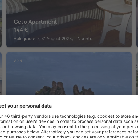
Geto Apartment
144
€
Belogradchik, 31 August 2026, 2 Nächte
VIDIN
Апартамент ГЕТО - 2 Комфорт
Belogradchik, 14 August 2026, 2 Nächte