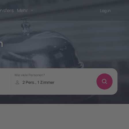
nsfers
Mehr
Log in
n