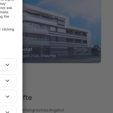
VIDIN
Impuls hotel
Vidin, 14 August 2026, 2 Nächte
nterkünfte
mfassen ein umfangreiches Angebot