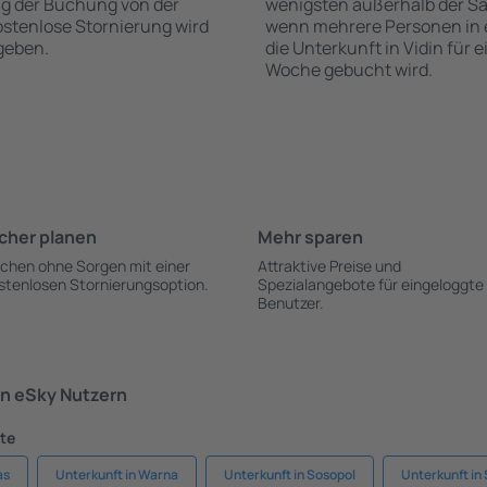
ng der Buchung von der
wenigsten außerhalb der Sa
 kostenlose Stornierung wird
wenn mehrere Personen in
geben.
die Unterkunft in Vidin für 
Woche gebucht wird.
cher planen
Mehr sparen
chen ohne Sorgen mit einer
Attraktive Preise und
stenlosen Stornierungsoption.
Spezialangebote für eingeloggte
Benutzer.
n eSky Nutzern
dte
as
Unterkunft in Warna
Unterkunft in Sosopol
Unterkunft in