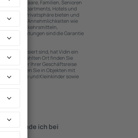
inreisende, Paare, Familien, Senioren
können in Apartments, Hotels und
 maximale Privatsphäre bieten und
befinden. Die Annehmlichkeiten wie
ntlichen Verkehrsmitteln,
eizeiteinrichtungen sind die Garantie
en interessiert sind, hat Vidin ein
 dem ausgewählten Ort finden Sie
s Urlaubs oder Ihrer Geschäftsreise
n Vidin buchen Sie in Objekten mit
e, Säuglinge und Kleinkinder sowie
 Haustieren.
iten finde ich bei
in?