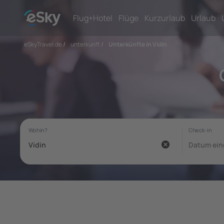
Flug+Hotel
Flüge
Kurzurlaub
Urlaub
eSkyTravel.de
/
unterkunft
/
Unterkünfte in Vidin