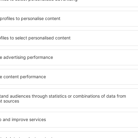
terschiedlichen
von vielen Objekten für Alle
umige und komfortabel
und Gruppen. Die Besucher 
len Annehmlichkeiten und
Pensionen übernachten, die
er, wo sie während einer
sich im Zentrum von Vidin 
n können. Die Unterkünfte
die Nähe zu Mietwagen, öffe
auch in der Nähe des
Geschäften, Service- und Fr
Stadtteilen oder Regionen
einer guten Erholung.
ne Unterkunft in Vidin in
Ihren weiteren Vorhaben.
Wenn Sie an Luxusunterkünft
breites Angebot für Sie. An
ft in Vidin gibt die
alles, was Sie während Ihre
rreichen des Ziels nach der
benötigen. Die Unterkunft i
inem Hotel, einer Wohnung
Einrichtungen für Behindert
ende suchen zu müssen.
für Reisende zusammen mit
Besuch von Vidin und Ihre
tmosphäre verlaufen.
te in Vidin finden?
Welche Annehmlichke
Unterkünften in Vid