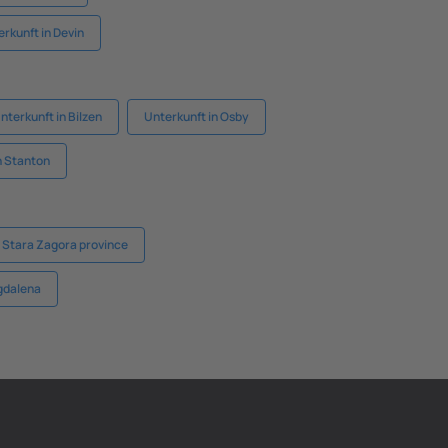
rkunft in Devin
nterkunft in Bilzen
Unterkunft in Osby
n Stanton
 Stara Zagora province
gdalena