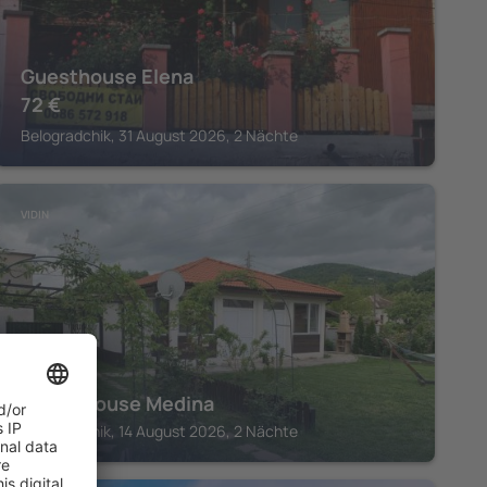
Guesthouse Elena
72
€
Belogradchik, 31 August 2026, 2 Nächte
VIDIN
Guest house Medina
Belogradchik, 14 August 2026, 2 Nächte