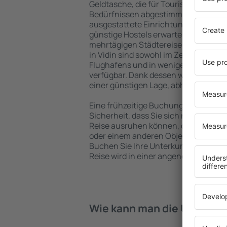
Geldtasche, die für Touristen mit un
Bedürfnissen abgestimmt sind. Gerä
ausgestattete Einrichtungen mit vie
günstige Hostels erwarten die Besuch
mehrtägigen Städtereise übernachte
in Vidin sind sowohl im Zentrum als 
Flughafens und in weniger beliebten 
verfügbar. Dank dessen wählen Sie ei
einer günstigen Lage, abhängig von 
Eine frühzeitige Buchung der Unterkun
Sicherheit, dass Sie sich nach dem E
Reise ausruhen können, ohne nach e
oder einem anderen Objekt für Reis
Buchen Sie Ihre Unterkunft vor dem 
Reise wird in einer angenehmeren A
Wie kann man die Unterkünf