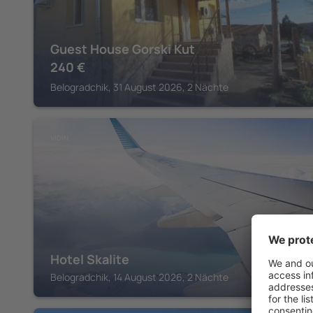
Guest House Gorski Kut
240
€
Belogradchik, 31 August 2026, 2 Nächte
VIDIN
Hotel Skalite
Belogradchik, 14 August 2026, 2 Nächte