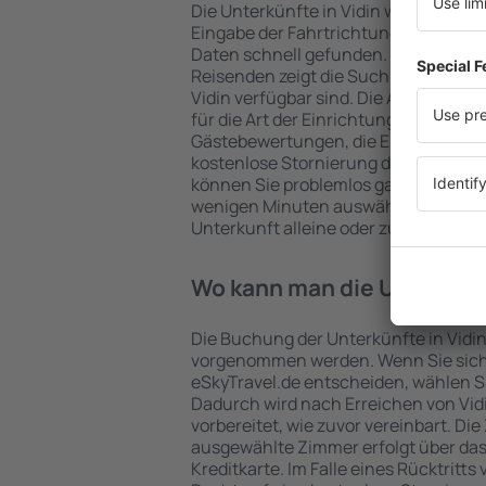
Die Unterkünfte in Vidin werden vo
Eingabe der Fahrtrichtung und der 
Daten schnell gefunden. Nach Auswa
Reisenden zeigt die Suchmaschine an
Vidin verfügbar sind. Die Auswahl der
für die Art der Einrichtung und die An
Gästebewertungen, die Entfernung 
kostenlose Stornierung der Buchung 
können Sie problemlos ganz einfach e
wenigen Minuten auswählen. Sie kön
Unterkunft alleine oder zusammen m
Wo kann man die Unterkünf
Die Buchung der Unterkünfte in Vidin
vorgenommen werden. Wenn Sie sich
eSkyTravel.de entscheiden, wählen Si
Dadurch wird nach Erreichen von Vi
vorbereitet, wie zuvor vereinbart. Die
ausgewählte Zimmer erfolgt über da
Kreditkarte. Im Falle eines Rücktritts