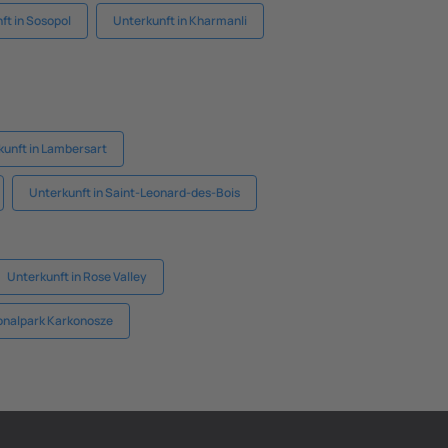
ft in Sosopol
Unterkunft in Kharmanli
kunft in Lambersart
Unterkunft in Saint-Leonard-des-Bois
Unterkunft in Rose Valley
ionalpark Karkonosze