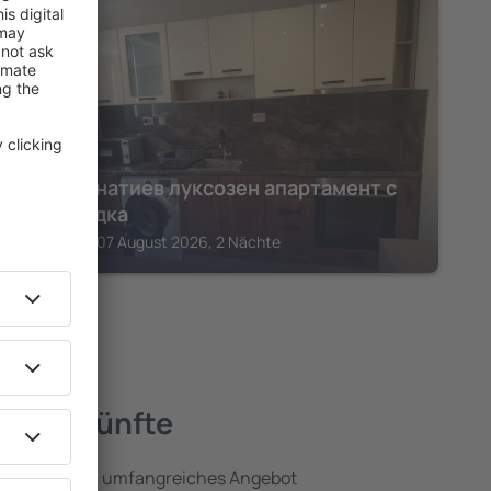
YAMBOL
Граф игнатиев луксозен апартамент с
топ гледка
Straldzha, 07 August 2026, 2 Nächte
 Unterkünfte
 umfassen ein umfangreiches Angebot