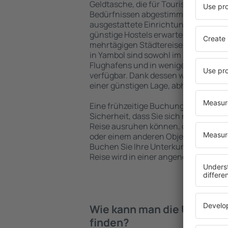
Geldtasche, die für Touristen mit un
Bedürfnissen abgestimmt sind. Gerä
ausgestattete Einrichtungen mit vie
günstige Hostels erwarten die Besuch
mehrtägigen Städtereise übernachte
in Yambol sind sowohl im Zentrum als
Flughafens und in weniger beliebten 
verfügbar. Dank dessen wählen Sie ei
einer günstigen Lage, abhängig von 
Eine frühzeitige Buchung der Unterku
Sicherheit, dass Sie sich nach dem E
Reise ausruhen können, ohne nach e
oder einem anderen Objekt für Reis
Buchen Sie Ihre Unterkunft vor dem 
Reise wird in einer angenehmeren A
Wie kann man die Unterkün
finden?