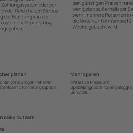
den günstigen Preisen rund
s Zahlungssystem oder per
wenigsten außerhalb der Sa
 von der Reise haben Sie das
wenn mehrere Personen in
ng der Buchung von der
die Unterkunft in Yambol fü
ie kostenlose Stornierung
Woche gebucht wird.
 angegeben.
cher planen
Mehr sparen
chen ohne Sorgen mit einer
Attraktive Preise und
stenlosen Stornierungsoption.
Spezialangebote für eingeloggte
Benutzer.
n eSky Nutzern
dte