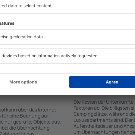
on der Suchmaschine nach
Die Annehmlichkeiten bei U
Check-In- und Check-Out-
der Art des ausgewählten Ob
hl der Anzahl der
Gäste nutzen Küchenzeile, 
, welche Unterkünfte in
Kaffeezubehör, Handtücher 
er Unterkunft wird durch
Unterkünften verfügbar sin
die Anzahl der Sterne, die
Parkplätze an der Unterkunf
zum Zentrum und die
Restaurant bestellen oder 
erleichtert. Dadurch
auswählen. Sie können zusä
ine Unterkunft in Yambol in
buchen, die den Gästen Flu
nen je nach Bedarf eine
it dem Flug buchen.
te in Yambol
Wie viel kostet ein
Die Kosten der Unterkünfte
Faktoren ab. Die billigsten 
ol kann über das Internet
Campingplätze, während die
 für eine Buchung auf
Luxusapartments sind. Der 
e nur geprüfte Objekte aus.
Aufenthaltsdauer und Anzah
mbol die Übernachtung
um Übernachtungen handelt,
 Zahlung für das