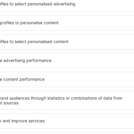
terschiedlichen
von vielen Objekten für Alle
umige und komfortabel
und Gruppen. Die Besucher 
len Annehmlichkeiten und
Pensionen übernachten, die
er, wo sie während einer
sich im Zentrum von Yambol
n können. Die Unterkünfte
die Nähe zu Mietwagen, öffe
 auch in der Nähe des
Geschäften, Service- und Fr
Stadtteilen oder Regionen
einer guten Erholung.
ne Unterkunft in Yambol in
Ihren weiteren Vorhaben.
Wenn Sie an Luxusunterkünft
breites Angebot für Sie. An
nft in Yambol gibt die
alles, was Sie während Ihre
rreichen des Ziels nach der
benötigen. Die Unterkunft i
inem Hotel, einer Wohnung
Einrichtungen für Behindert
ende suchen zu müssen.
für Reisende zusammen mit
Besuch von Yambol und Ihre
tmosphäre verlaufen.
fte in Yambol
Welche Annehmlichke
Unterkünften in Ya