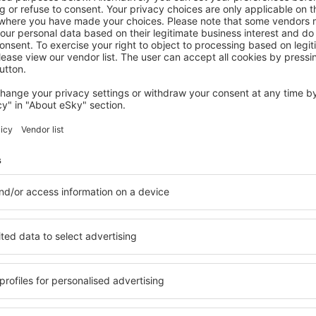
YAMBOL
Луксозен апартамент с гледка към
парк и център
Sliven, 07 August 2026, 2 Nächte
Mehr Angebote prüfen in Yambol
l
Yambol – beste
Sie Unterkünfte für jede
Die Unterkünfte in Yambol