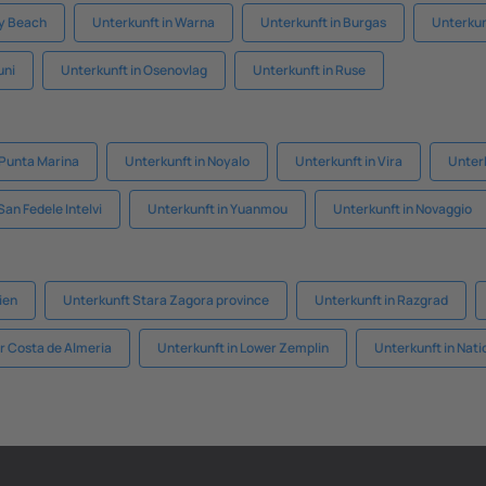
ny Beach
Unterkunft in Warna
Unterkunft in Burgas
Unterkun
uni
Unterkunft in Osenovlag
Unterkunft in Ruse
 Punta Marina
Unterkunft in Noyalo
Unterkunft in Vira
Unter
San Fedele Intelvi
Unterkunft in Yuanmou
Unterkunft in Novaggio
ien
Unterkunft Stara Zagora province
Unterkunft in Razgrad
r Costa de Almeria
Unterkunft in Lower Zemplin
Unterkunft in Nat