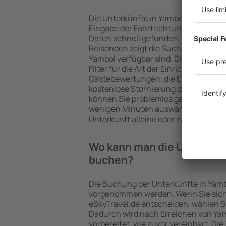
Die Unterkünfte in Yambol werden v
Eingabe der Fahrtrichtung und der 
Daten schnell gefunden. Nach Auswa
Reisenden zeigt die Suchmaschine an
Yambol verfügbar sind. Die Auswahl d
Filter für die Art der Einrichtung und 
Gästebewertungen, die Entfernung 
kostenlose Stornierung der Buchung 
können Sie problemlos ganz einfach e
wenigen Minuten auswählen. Sie kön
Unterkunft alleine oder zusammen m
Wo kann man die Unterkünf
buchen?
Die Buchung der Unterkünfte in Yamb
vorgenommen werden. Wenn Sie sich
eSkyTravel.de entscheiden, wählen Si
Dadurch wird nach Erreichen von Ya
vorbereitet, wie zuvor vereinbart. Die