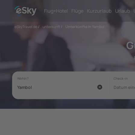
Flug+Hotel
Flüge
Kurzurlaub
Urlaub
eSkyTravel.de
/
unterkunft
/
Unterkünfte in Yambol
G