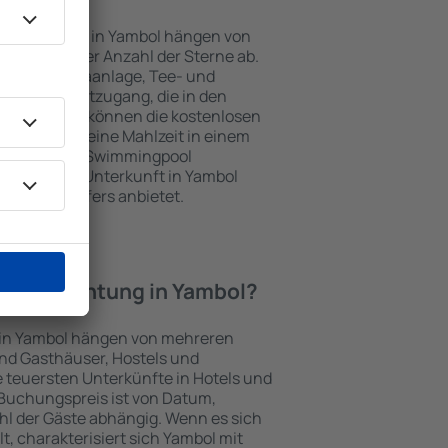
nterkünften in Yambol hängen von
jekts und der Anzahl der Sterne ab.
Balkon, Klimaanlage, Tee- und
und Internetzugang, die in den
d. Besucher können die kostenlosen
t benutzen, eine Mahlzeit in einem
ein Hotel mit Swimmingpool
tzlich eine Unterkunft in Yambol
ghafentransfers anbietet.
e Übernachtung in Yambol?
 in Yambol hängen von mehreren
sind Gasthäuser, Hostels und
 teuersten Unterkünfte in Hotels und
Buchungspreis ist von Datum,
l der Gäste abhängig. Wenn es sich
 charakterisiert sich Yambol mit