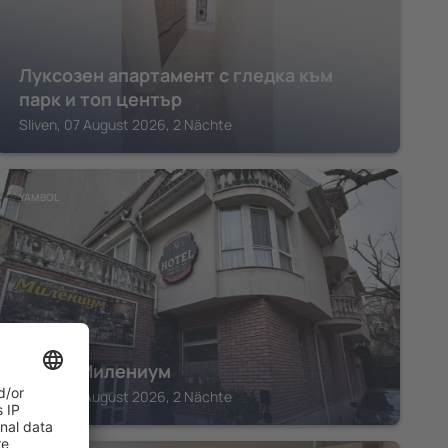
Луксозен апартамент с гледка към
парк и топ център
Sliven, 07 August 2026, 2 Nächte
YAMBOL
Хотел Милениум
Sliven, 07 August 2026, 2 Nächte