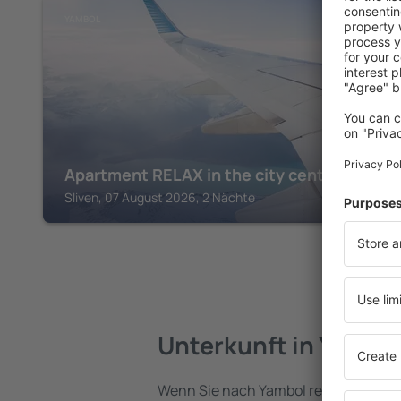
YAMBOL
Apartment RELAX in the city center
Sliven, 07 August 2026, 2 Nächte
Unterkunft in Yambo
Wenn Sie nach Yambol reisen, finden 