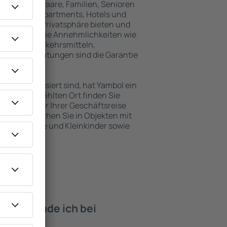
inreisende, Paare, Familien, Senioren
können in Apartments, Hotels und
 maximale Privatsphäre bieten und
 befinden. Die Annehmlichkeiten wie
ntlichen Verkehrsmitteln,
eizeiteinrichtungen sind die Garantie
en interessiert sind, hat Yambol ein
 dem ausgewählten Ort finden Sie
s Urlaubs oder Ihrer Geschäftsreise
n Yambol buchen Sie in Objekten mit
e, Säuglinge und Kleinkinder sowie
 Haustieren.
iten finde ich bei
mbol?