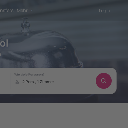
nsfers
Mehr
Log in
ol
!