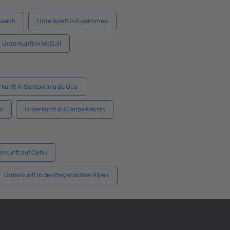
 Beach
Unterkunft in Kissimmee
Unterkunft in McCall
kunft in Santovenia de Oca
in
Unterkunft in Combe Martin
erkunft auf Oahu
Unterkunft in den Bayerischen Alpen