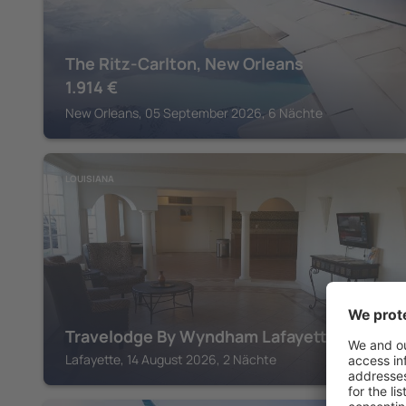
The Ritz-Carlton, New Orleans
1.914
€
New Orleans, 05 September 2026, 6 Nächte
LOUISIANA
Travelodge By Wyndham Lafayette
Lafayette, 14 August 2026, 2 Nächte