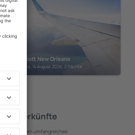
LOUISIANA
JW Marriott New Orleans
New Orleans, 14 August 2026, 2 Nächte
te Unterkünfte
na umfassen ein umfangreiches