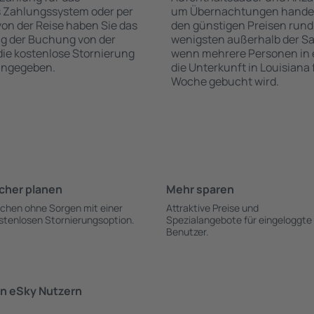
s Zahlungssystem oder per
um Übernachtungen handelt,
 von der Reise haben Sie das
den günstigen Preisen rund
ng der Buchung von der
wenigsten außerhalb der Sa
 die kostenlose Stornierung
wenn mehrere Personen in
 angegeben.
die Unterkunft in Louisiana
Woche gebucht wird.
cher planen
Mehr sparen
chen ohne Sorgen mit einer
Attraktive Preise und
stenlosen Stornierungsoption.
Spezialangebote für eingeloggte
Benutzer.
n eSky Nutzern