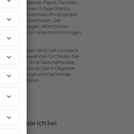
für Alleinreisende, Paare, Familien,
 Besucher können in Apartments,
achten, die maximale Privatsphäre
von Louisiana befinden. Die
ähe zu Mietwagen, öffentlichen
, Service- und Freizeiteinrichtungen
en Erholung.
en interessiert sind, hat Louisiana
. An dem ausgewählten Ort finden Sie
s Urlaubs oder Ihrer Geschäftsreise
n Louisiana buchen Sie in Objekten
derte, Säuglinge und Kleinkinder
en mit Haustieren.
iten finde ich bei
isiana?