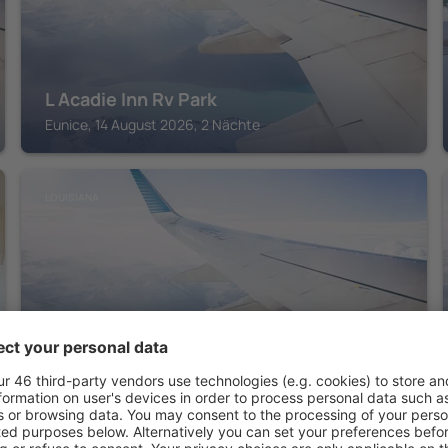
L Acadie Inn Rv Park
Eunice, 14 August 2026, 2 Nächte
LOUISIANA
Sheraton New Orleans Hotel
New Orleans, 14 August 2026, 2 Nächte