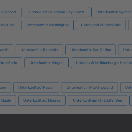
 Davenport
Unterkunft in Panama City Beach
Unterkunft in Myrtle
Park City
Unterkunft in Washington
Unterkunft in Princeville
worth
Unterkunft in Rackwitz
Unterkunft in San Carlos
Unter
io al Serio
Unterkunft in Alegria
Unterkunft in Oldenburg in Holste
spen
Unterkunft auf Hawaii
Unterkunft in Alta-Snowbird
Unt
n Maule
Unterkunft auf Moorea
Unterkunft am Millstätter See