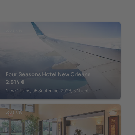
LOUISIANA
Four Seasons Hotel New Orleans
2.514
€
New Orleans, 05 September 2026, 6 Nächte
LOUISIANA