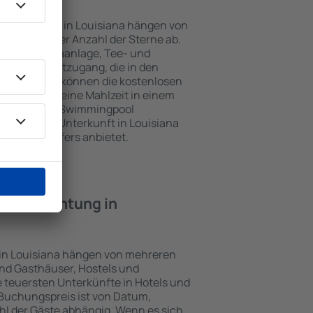
nterkünften in Louisiana hängen von
jekts und der Anzahl der Sterne ab.
Balkon, Klimaanlage, Tee- und
und Internetzugang, die in den
d. Besucher können die kostenlosen
t benutzen, eine Mahlzeit in einem
ein Hotel mit Swimmingpool
zlich eine Unterkunft in Louisiana
ghafentransfers anbietet.
e Übernachtung in
 in Louisiana hängen von mehreren
sind Gasthäuser, Hostels und
 teuersten Unterkünfte in Hotels und
Buchungspreis ist von Datum,
l der Gäste abhängig. Wenn es sich