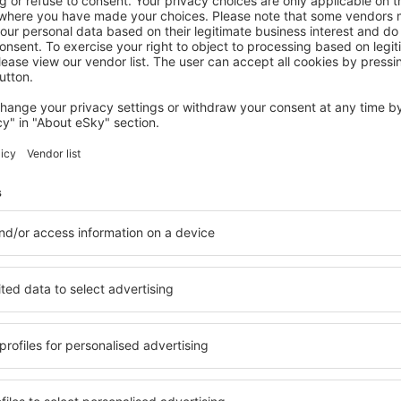
LOUISIANA
New Orleans Marriott Warehouse Arts
District
New Orleans, 14 August 2026, 2 Nächte
Mehr Angebote prüfen in Louisiana
ana
Louisiana – bes
en Sie Unterkünfte für jede
Die Unterkünfte in Louisia