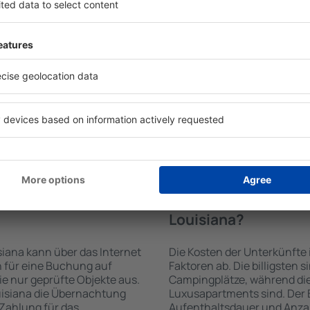
n von der Suchmaschine
Die Annehmlichkeiten bei U
 der Check-In- und Check-
der Art des ausgewählten Ob
uswahl der Anzahl der
Gäste nutzen Küchenzeile, 
, welche Unterkünfte in
Kaffeezubehör, Handtücher 
l der Unterkunft wird durch
Unterkünften verfügbar sin
die Anzahl der Sterne, die
Parkplätze an der Unterkunf
zum Zentrum und die
Restaurant bestellen oder 
erleichtert. Dadurch
auswählen. Sie können zusät
ine Unterkunft in Louisiana
buchen, die den Gästen Flu
önnen je nach Bedarf eine
it dem Flug buchen.
te in Louisiana
Wie viel kostet ein
Louisiana?
iana kann über das Internet
Die Kosten der Unterkünfte
 für eine Buchung auf
Faktoren ab. Die billigsten 
e nur geprüfte Objekte aus.
Campingplätze, während die
uisiana die Übernachtung
Luxusapartments sind. Der 
 Zahlung für das
Aufenthaltsdauer und Anzah