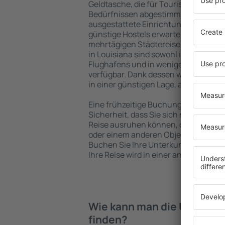
Geldtasche, die für Touristen mit un
Bedürfnissen abgestimmt sind. Gerä
ausgestattete Einrichtungen mit vie
günstige Hostels erwarten die Besuch
mehrtägigen Städtereise übernachte
in Louisiana sind sowohl im Zentrum 
Flughafens und in weniger beliebten 
verfügbar. Dank dessen wählen Sie ei
in einer günstigen Lage, abhängig vo
Eine frühzeitige Buchung der Unterkun
Sicherheit, dass Sie sich nach dem E
Reise ausruhen können, ohne nach e
oder einem anderen Objekt für Reis
Buchen Sie Ihre Unterkunft vor dem 
Ihre Reise wird in einer angenehmer
Wie kann man die Unterkünf
finden?