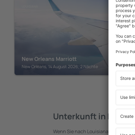
LOUISIANA
New Orleans Marriott
New Orleans, 14 August 2026, 2 Nächte
Unterkunft in Louisi
Wenn Sie nach Louisiana reisen, find