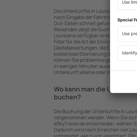
Die Unterkünfte in Louisiana werde
nach Eingabe der Fahrtrichtung und
Out-Daten schnell gefunden. Nach A
Reisenden zeigt die Suchmaschine an
Louisiana verfügbar sind. Die Auswah
Filter für die Art der Einrichtung und 
Gästebewertungen, die Entfernung 
kostenlose Stornierung der Buchung 
können Sie problemlos ganz einfach e
in wenigen Minuten auswählen. Sie k
Unterkunft alleine oder zusammen m
Wo kann man die Unterkünf
buchen?
Die Buchung der Unterkünfte in Louis
vorgenommen werden. Wenn Sie sich
eSkyTravel.de entscheiden, wählen Si
Dadurch wird nach Erreichen von Lo
vorbereitet, wie zuvor vereinbart. Die