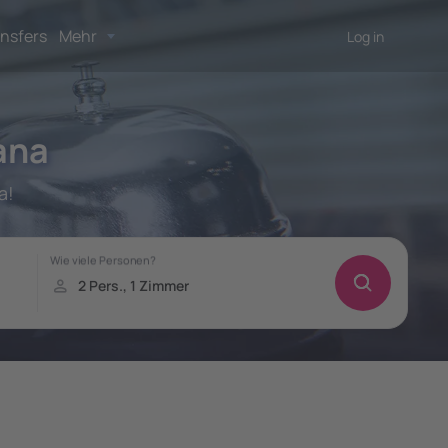
nsfers
Mehr
Log in
ana
a!