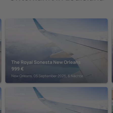
LOUISIANA
The Royal Sonesta New Orleans
999
€
New Orleans, 05 September 2026, 6 Nächte
LOUISIANA