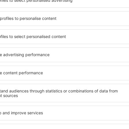
terschiedlichen
Angebot von vielen Objekten 
umige und komfortabel
Senioren und Gruppen. Die
len Annehmlichkeiten und
Hotels und Pensionen übern
er, wo sie während einer
bieten und sich im Zentrum 
n können. Die Unterkünfte
Annehmlichkeiten wie die N
als auch in der Nähe des
Verkehrsmitteln, Geschäften
Stadtteilen oder Regionen
sind die Garantie einer gut
ne Unterkunft in Louisiana
n Ihren weiteren Vorhaben.
Wenn Sie an Luxusunterkünft
ein breites Angebot für Sie
ft in Louisiana gibt die
alles, was Sie während Ihre
rreichen des Ziels nach der
benötigen. Die Unterkunft i
inem Hotel, einer Wohnung
mit Einrichtungen für Behin
ende suchen zu müssen.
sowie für Reisende zusamm
Besuch von Louisiana und
en Atmosphäre verlaufen.
te in Louisiana
Welche Annehmlichke
Unterkünften in Lou