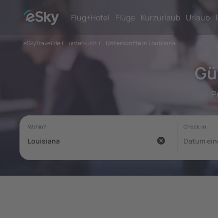
Flug+Hotel
Flüge
Kurzurlaub
Urlaub
eSkyTravel.de
/
unterkunft
/
Unterkünfte in Louisiana
Gü
P