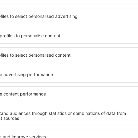
it unterschiedlichen
Angebot von vielen Objekten 
umige und komfortabel
Senioren und Gruppen. Die
len Annehmlichkeiten und
Hotels und Pensionen übern
er, wo sie während einer
bieten und sich im Zentru
n können. Die Unterkünfte
Annehmlichkeiten wie die N
m als auch in der Nähe des
Verkehrsmitteln, Geschäften
Stadtteilen oder Regionen
sind die Garantie einer gut
ne Unterkunft in
, abhängig von Ihren
Wenn Sie an Luxusunterkünft
Cochabamba ein breites An
Ort finden Sie alles, was Si
unft in Cochabamba gibt die
Geschäftsreise benötigen.
rreichen des Ziels nach der
buchen Sie in Objekten mit 
inem Hotel, einer Wohnung
Säuglinge und Kleinkinder 
ende suchen zu müssen.
Haustieren.
m Besuch von Cochabamba
ehmeren Atmosphäre