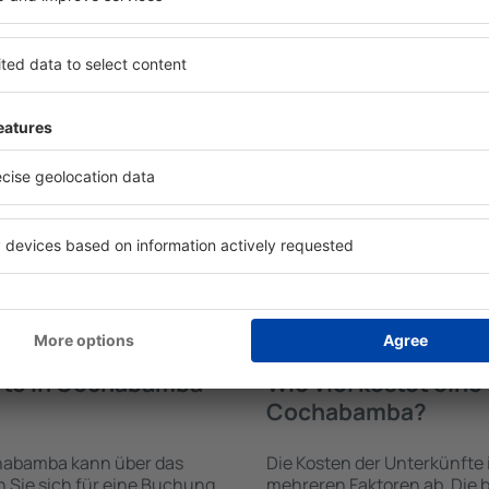
nfte in Cochabamba
Welche Annehmlichke
Unterkünften in C
den von der Suchmaschine
Die Annehmlichkeiten bei 
 der Check-In- und Check-
von der Art des ausgewählte
uswahl der Anzahl der
ab. Gäste nutzen Küchenzeil
, welche Unterkünfte in
Kaffeezubehör, Handtücher 
ahl der Unterkunft wird
Unterkünften verfügbar sin
ng und die Anzahl der Sterne,
Parkplätze an der Unterkunf
ng zum Zentrum und die
Restaurant bestellen oder 
erleichtert. Dadurch
auswählen. Sie können zusä
eine Unterkunft in
Cochabamba buchen, die de
wählen. Sie können je nach
anbietet.
 zusammen mit dem Flug
fte in Cochabamba
Wie viel kostet ein
Cochabamba?
habamba kann über das
Die Kosten der Unterkünft
Sie sich für eine Buchung
mehreren Faktoren ab. Die b