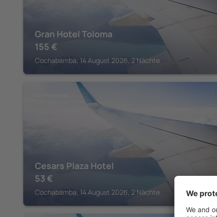
Gran Hotel Toloma
155
€
Cochabamba, 14 August 2026, 2 Nächte
COCHABAMBA
Cesars Plaza Hotel
53
€
Cochabamba, 14 August 2026, 2 Nächte