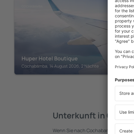
COCHABAMBA
Huper Hotel Boutique
Cochabamba, 14 August 2026, 2 Nächte
Unterkunft in Coch
Wenn Sie nach Cochabamba reisen, f