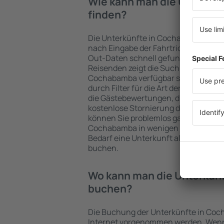
Wie kann man die Unterkü
finden?
Die Unterkünfte in Cochabamba wer
nach Eingabe der Fahrtrichtung und
Out-Daten schnell gefunden. Nach A
Reisenden zeigt die Suchmaschine an
Cochabamba verfügbar sind. Die Ausw
durch Filter für die Art der Einrichtu
die Gästebewertungen, die Entfernu
kostenlose Stornierung der Buchung 
können Sie problemlos ganz einfach 
Cochabamba in wenigen Minuten aus
Bedarf eine Unterkunft alleine oder
buchen.
Wo kann man die Unterkün
buchen?
Die Buchung der Unterkünfte in Coc
Internet vorgenommen werden. Wenn 