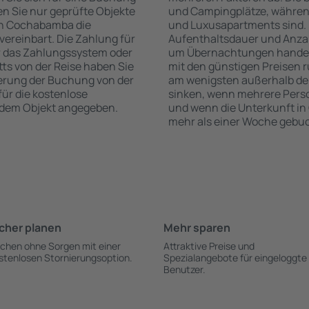
n Sie nur geprüfte Objekte
und Campingplätze, während
on Cochabamba die
und Luxusapartments sind. 
vereinbart. Die Zahlung für
Aufenthaltsdauer und Anzah
r das Zahlungssystem oder
um Übernachtungen handelt
itts von der Reise haben Sie
mit den günstigen Preisen r
ierung der Buchung von der
am wenigsten außerhalb der
für die kostenlose
sinken, wenn mehrere Pers
h dem Objekt angegeben.
und wenn die Unterkunft i
mehr als einer Woche gebuc
cher planen
Mehr sparen
chen ohne Sorgen mit einer
Attraktive Preise und
stenlosen Stornierungsoption.
Spezialangebote für eingeloggte
Benutzer.