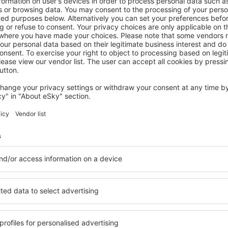
COCHABAMBA
Hotel La Colonia
Cochabamba, 14 August 2026, 2 Nächte
Mehr Angebote prüfen in Cochabamba
abamba
Cochabamba – 
inden Sie Unterkünfte für
Die Unterkünfte in Cochab