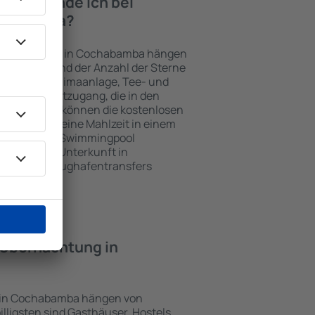
iten finde ich bei
ochabamba?
Unterkünften in Cochabamba hängen
n Objekts und der Anzahl der Sterne
e, Balkon, Klimaanlage, Tee- und
und Internetzugang, die in den
d. Besucher können die kostenlosen
t benutzen, eine Mahlzeit in einem
ein Hotel mit Swimmingpool
tzlich eine Unterkunft in
n Gästen Flughafentransfers
e Übernachtung in
e in Cochabamba hängen von
illigsten sind Gasthäuser, Hostels