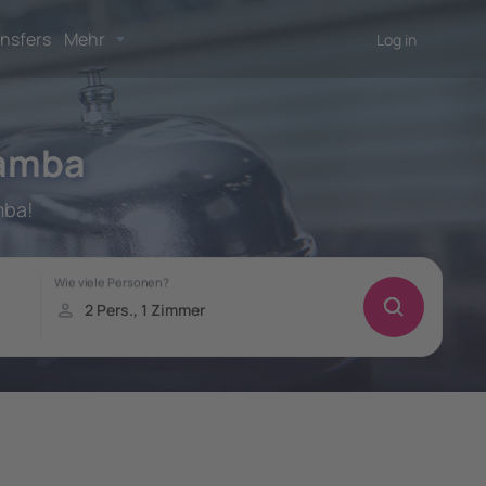
nsfers
Mehr
Log in
bamba
mba!