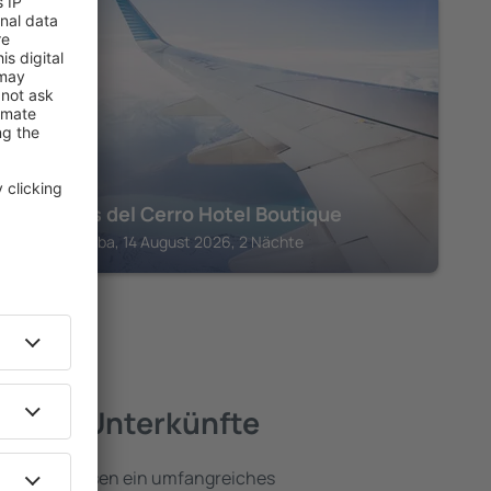
COCHABAMBA
Jardines del Cerro Hotel Boutique
Cochabamba, 14 August 2026, 2 Nächte
beste Unterkünfte
amba umfassen ein umfangreiches