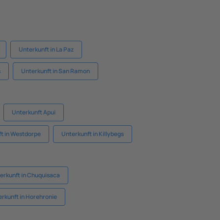
Unterkunft in La Paz
s
Unterkunft in San Ramon
Unterkunft Apui
t in Westdorpe
Unterkunft in Killybegs
erkunft in Chuquisaca
rkunft in Horehronie