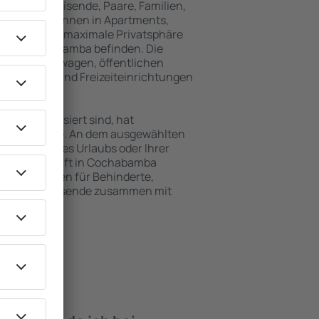
für Alleinreisende, Paare, Familien,
 Besucher können in Apartments,
achten, die maximale Privatsphäre
m von Cochabamba befinden. Die
ähe zu Mietwagen, öffentlichen
, Service- und Freizeiteinrichtungen
en Erholung.
en interessiert sind, hat
gebot für Sie. An dem ausgewählten
e während Ihres Urlaubs oder Ihrer
 Die Unterkunft in Cochabamba
Einrichtungen für Behinderte,
sowie für Reisende zusammen mit