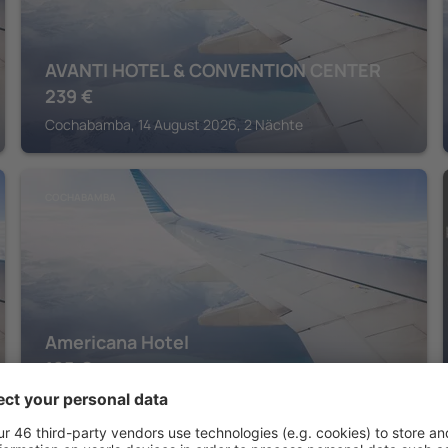
AVANTI HOTEL & CONVENTION CENTER
239
€
Cochabamba, 14 August 2026, 2 Nächte
COCHABAMBA
Americana Hotel
125
€
Cochabamba, 14 August 2026, 2 Nächte