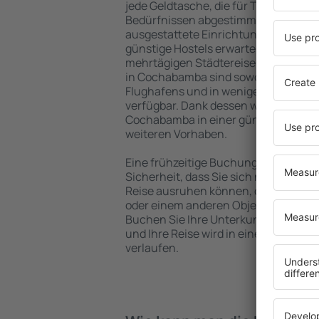
jede Geldtasche, die für Touristen m
Bedürfnissen abgestimmt sind. Gerä
ausgestattete Einrichtungen mit vie
günstige Hostels erwarten die Besuch
mehrtägigen Städtereise übernachte
in Cochabamba sind sowohl im Zentru
Flughafens und in weniger beliebten 
verfügbar. Dank dessen wählen Sie ei
Cochabamba in einer günstigen Lage
weiteren Vorhaben.
Eine frühzeitige Buchung der Unterk
Sicherheit, dass Sie sich nach dem E
Reise ausruhen können, ohne nach e
oder einem anderen Objekt für Reis
Buchen Sie Ihre Unterkunft vor de
und Ihre Reise wird in einer angen
verlaufen.