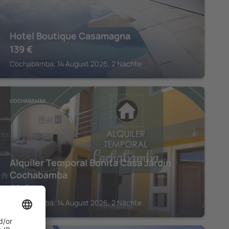
Hotel Boutique Casamagna
139
€
Cochabamba, 14 August 2026, 2 Nächte
COCHABAMBA
Alquiler Temporal Bonita Casa Jardín
Cochabamba
62
€
Cochabamba, 14 August 2026, 2 Nächte