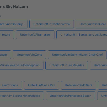
n eSky Nutzern
e
nterkunft in Tarija
Unterkunft in Cochabamba
Unterkunft in Sucre
n Yotala
Unterkunft Altamarani
Unterkunft in San Ignacio de Moxo
ltham
Unterkunft in Zone
Unterkunft in Saint-Michel-Chef-Chef
n Villanueva De La Concepcion
Unterkunft in Las Majadas
Unterkunf
 Lake Titicaca
Unterkunft in La Paz
Unterkunft in El Beni
Unt
rkunft im Etosha Nationalpark
Unterkunft in Pensacola Beach
Unte