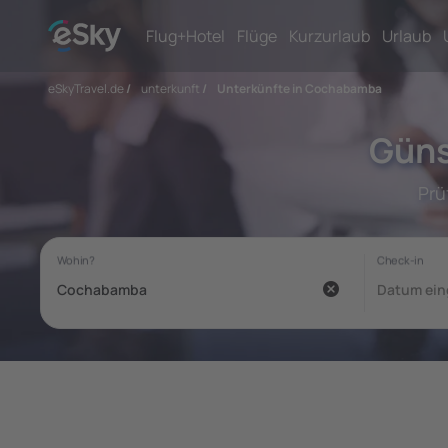
Flug+Hotel
Flüge
Kurzurlaub
Urlaub
eSkyTravel.de
/
unterkunft
/
Unterkünfte in Cochabamba
Güns
Prü