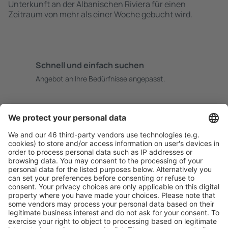
Unterkunft an der Albanischen Riviera für einen
Zeitraum von mehr als einer Woche gebucht wird.
Schnell und einfach suchen
Angebot an Ihre Bedürfnisse angepasst.
Sicher planen
Buchen ohne Sorgen mit einer kostenlosen
Stornierungsoption.
Mehr sparen
Attraktive Preise und Spezialangebote für eingeloggte
Benutzer.
Unterkünfte, die Sie mögen
Wählen Sie aus über 1,3 Millionen Unterkünften: Hotels,
Hütten, Apartments und andere.