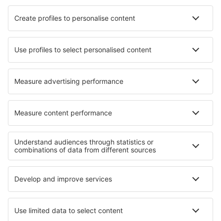
Unterkunft in Moradabad
Unterkunft in Wörthsee
Unterkunft in Ayutthaya
Unterkunft in Bled
Unterkunft in Dunasziget
Unterkunft in Küssaberg
Unterkunft in Es Calo
Unterkunft in Morehead
Die besten Unterkünfte - Regionen
Unterkunft in Durres
Unterkunft in Albanien
Unterkunft an der Makarska Riviera
Unterkunft an der Ägäischen Riviera
Unterkunft in Antalya Region
Unterkunft auf Bermuda
Unterkunft in Gröden