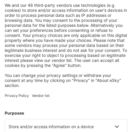
Sicher planen
Buchen ohne Sorgen mit einer kostenlosen
Stornierungsoption.
Mehr sparen
Attraktive Preise und Spezialangebote für eingeloggte
Benutzer.
Unterkünfte, die Sie mögen
Wählen Sie aus über 1,3 Millionen Unterkünften: Hotels,
Hütten, Apartments und andere.
Meist gesuchte Unterkünfte von eSky Nutzern
Unterkünfte in Albanien - Beliebte Städte
Unterkunft in Durres
Unterkunft in Tirana
Unterkunft in Sarande
Unterkunft in Vlore