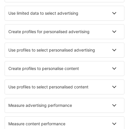
Unterkunft in Golem
Unterkunft in Borsh
Unterkunft in Fier
Unterkunft Qerret
Unterkunft Shengjin
Unterkunft in Himare
Die besten Unterkünfte - Städte
Unterkunft in Kankainen
Unterkunft in Courseulles-sur-Mer
Unterkunft in Workington
Unterkunft in Straffan
Unterkunft in Fuensanta
Unterkunft in Radenci
Unterkunft in Delitzsch
Unterkunft in Porto d'Ascoli
Unterkunft Stojanovice
Unterkunft in Treviolo
Die besten Unterkünfte - Regionen