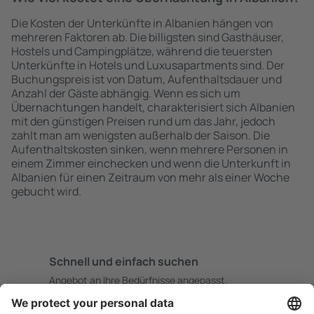
Die Kosten der Unterkünfte in Albanien hängen von
mehreren Faktoren ab. Die billigsten sind Gasthäuser,
Hostels und Campingplätze, während die teuersten
Unterkünfte in Hotels und Luxusapartments sind. Der
Buchungspreis ist von Datum, Aufenthaltsdauer und
Anzahl der Gäste abhängig. Wenn es sich um
Übernachtungen handelt, charakterisiert sich Albanien
mit den günstigen Preisen rund um das Jahr, jedoch
zahlt man am wenigsten außerhalb der Saison. Die
Aufenthaltskosten sinken, wenn mehrere Personen in
einem Zimmer einchecken und wenn die Unterkunft in
Albanien für einen Zeitraum von mehr als einer Woche
gebucht wird.
Schnell und einfach suchen
Angebot an Ihre Bedürfnisse angepasst.