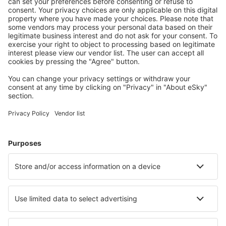
Hütten, Apartments und andere.
Meist gesuchte Unterkünfte von eSky Nutzern
Unterkünfte in Frankreich - Beliebte Städte
Unterkunft in Paris
Unterkunft in Le Cap d`Agde
Unterkunft in Frejus
Unterkunft in Nizza
Unterkunft in Cannes
Unterkunft in Bordeaux
Unterkunft in Palavas-les-Flots
Unterkunft in Fleury
Unterkunft in Courchevel
Unterkunft in La Grande-Motte
Die besten Unterkünfte - Städte
Unterkunft in Aarwangen
Unterkunft in Dikoryfo