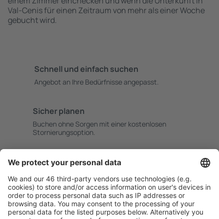
einem Zimmer einchecken und wenn die Unterkunft in
Val-Cenis für einen Zeitraum von mehr als einer Woche
gebucht wird.
Schnell und einfach suchen
Angebot an Ihre Bedürfnisse angepasst.
Sicher planen
Buchen ohne Sorgen mit einer kostenlosen
Stornierungsoption.
Mehr sparen
Attraktive Preise und Spezialangebote für eingeloggte
Benutzer.
Unterkünfte, die Sie mögen
Wählen Sie aus über 1,3 Millionen Unterkünften: Hotels,