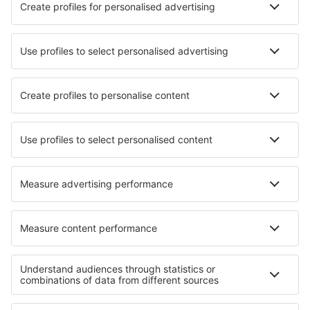
Unterkunft in Wheeler
Unterkunft in Bethalto
Unterkunft in Chertsey
Unterkunft in Hanamaki
Unterkunft in Bohoyo
Unterkunft in Bessemer
Unterkunft in Frattocchie
Unterkunft in Holten
Die besten Unterkünfte - Regionen
Unterkunft in Languedoc-Roussillon
Unterkunft in Jura
Unterkunft in Loire-Tal
Unterkunft in Midi-Pyrenees
Unterkunft in Mont Blanc Region
Unterkunft im Nationalpark Piatra Craiului
Unterkunft in Narino
Unterkunft in Ischia