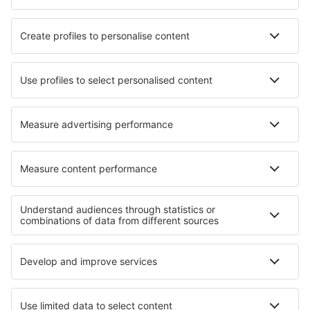
Die besten Unterkünfte - Regionen
Unterkunft in Les Deux Alpes
Unterkunft in den Französische Alpen
Unterkunft in Les Menuires
Unterkunft in der Französische Riviera
Unterkunft in Provence
Unterkunft in Nevada
Unterkunft in Northern Hungarian Plains
Unterkunft auf der Insel Anna Maria
Unterkunft im Mafikeng Game Reserve
Unterkunft in Nationalpark Călimani