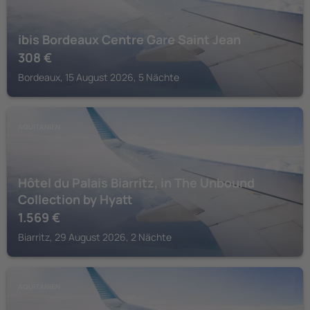
ibis Bordeaux Centre Gare Saint Jean
308
€
Bordeaux, 15 August 2026, 5 Nächte
AQUITANIEN
Hôtel du Palais Biarritz, in The Unbound
Collection by Hyatt
1.569
€
Biarritz, 29 August 2026, 2 Nächte
AQUITANIEN