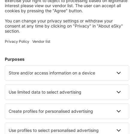
Unterkunft in Frejus
Unterkunft in Paris
Unterkunft in Cannes
Unterkunft in Lille
Unterkunft in La Clusaz
Unterkunft in Bandol
Unterkunft in Aix-en-Provence
Unterkunft in Arzon
Die besten Unterkünfte - Städte
Unterkunft in Sant Pau dʼOrdal
Unterkunft in Gorlago
Unterkunft in Kennesaw
Unterkunft in Kirkton of Skene
Unterkunft in Belle Plaine
Unterkunft in Wachenroth
Unterkunft Cerredo
Unterkunft in Cromford
Unterkunft in Partizanii
Unterkunft in Shieldbridge