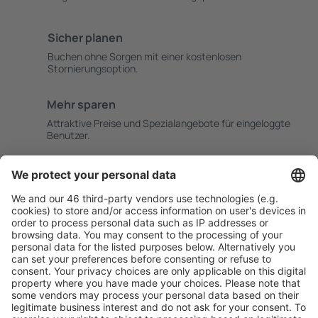
Sicher planen
Buchen ohne Sorgen mit einer kostenlosen
Stornierungsoption.
Mehr sparen
Attraktive Preise und Spezialangebote für eingeloggte
Benutzer.
Unterkünfte, die Sie mögen
Wählen Sie aus über 1,3 Millionen Unterkünften: Hotels,
Hütten, Apartments und andere.
Meist gesuchte Unterkünfte von eSky Nutzern
Unterkünfte in Frankreich - Beliebte Städte
Unterkunft in Le Cap d`Agde
Unterkunft in Nizza