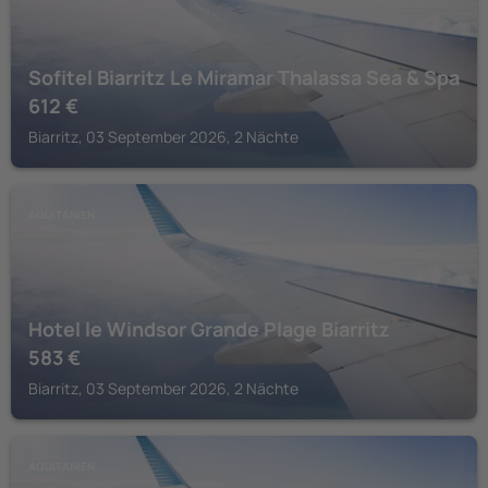
Sofitel Biarritz Le Miramar Thalassa Sea & Spa
612
€
Biarritz, 03 September 2026, 2 Nächte
AQUITANIEN
Hotel le Windsor Grande Plage Biarritz
583
€
Biarritz, 03 September 2026, 2 Nächte
AQUITANIEN