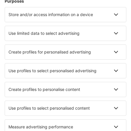
Unterkunft in Neapel
Unterkunft in Chioggia
Unterkunft in Gaiole in Chianti
Unterkunft in Badesi
Unterkunft in Porlezza
Unterkunft in Peschiera del Garda
Die besten Unterkünfte - Städte
Unterkunft in Horvátzsidány
Unterkunft in Jette
Unterkunft in Montejicar
Unterkunft in Scuol
Unterkunft in Meldorf
Unterkunft in Lindas
Unterkunft in Guildford
Unterkunft in Salzgitter-Bad
Unterkunft in Pulau Lang Tengah
Unterkunft Gongcheng
Die besten Unterkünfte - Regionen