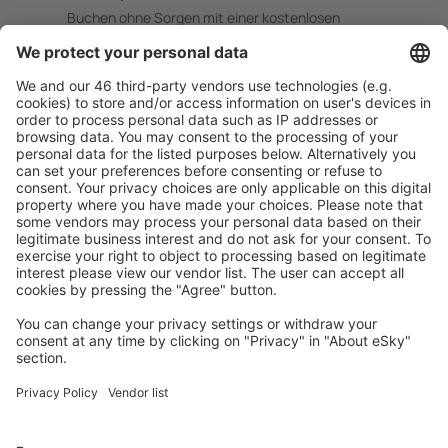
Buchen ohne Sorgen mit einer kostenlosen
Stornierungsoption.
Mehr sparen
Attraktive Preise und Spezialangebote für eingeloggte
Benutzer.
Unterkünfte, die Sie mögen
Wählen Sie aus über 1,3 Millionen Unterkünften: Hotels,
Hütten, Apartments und andere.
Meist gesuchte Unterkünfte von eSky Nutzern
Unterkünfte in Italien - Beliebte Städte
Unterkunft in Florenz
Unterkunft in Mailand
Unterkunft in Rom
Unterkunft in Palermo