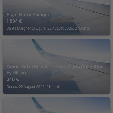
Eight Hotel Paraggi
1.894
€
Santa Margherita Ligure, 22 August 2026, 2 Nächte
LIGURIA
Grand Hotel Savoia Genova, Curio Collection
by Hilton
340
€
Genua, 22 August 2026, 2 Nächte
LIGURIA