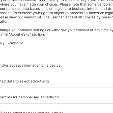
PUCON
andBeyond Vira Vira
Pucón, 14 August 2026, 2 Nächte
Mehr Angebote prüfen in Pucon
Pucon – beste 
ie Unterkünfte für jede
Die Unterkünfte in Pucon 