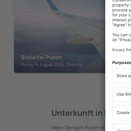
PUCON
Socia/tel Pucon
Pucón, 14 August 2026, 2 Nächte
Unterkunft in Pucon
Wenn Sie nach Pucon reisen, finden S