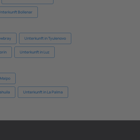
nterkunft Bollenar
owbray
Unterkunft in Tyulenovo
orin
Unterkunft in Luz
 Maipo
ahuila
Unterkunft in La Palma