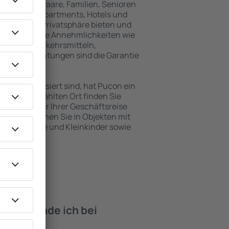
inreisende, Paare, Familien, Senioren
können in Apartments, Hotels und
 maximale Privatsphäre bieten und
befinden. Die Annehmlichkeiten wie
ntlichen Verkehrsmitteln,
eizeiteinrichtungen sind die Garantie
ten interessiert sind, hat Pucon ein
 dem ausgewählten Ort finden Sie
s Urlaubs oder Ihrer Geschäftsreise
n Pucon buchen Sie in Objekten mit
e, Säuglinge und Kleinkinder sowie
 Haustieren.
iten finde ich bei
con?