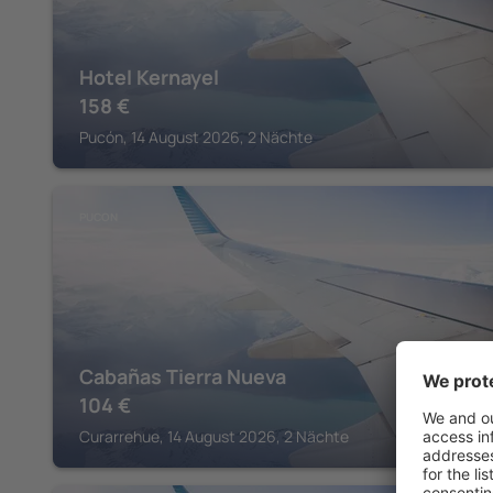
Hotel Kernayel
158
€
Pucón, 14 August 2026, 2 Nächte
PUCON
Cabañas Tierra Nueva
104
€
Curarrehue, 14 August 2026, 2 Nächte