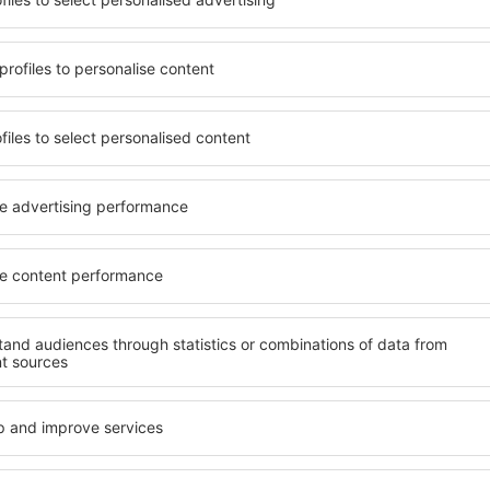
terschiedlichen
von vielen Objekten für Alle
umige und komfortabel
und Gruppen. Die Besucher 
len Annehmlichkeiten und
Pensionen übernachten, die
er, wo sie während einer
sich im Zentrum von Pucon 
n können. Die Unterkünfte
die Nähe zu Mietwagen, öffe
auch in der Nähe des
Geschäften, Service- und Fr
Stadtteilen oder Regionen
einer guten Erholung.
ne Unterkunft in Pucon in
Ihren weiteren Vorhaben.
Wenn Sie an Luxusunterkünf
breites Angebot für Sie. An
nft in Pucon gibt die
alles, was Sie während Ihre
rreichen des Ziels nach der
benötigen. Die Unterkunft i
inem Hotel, einer Wohnung
Einrichtungen für Behindert
ende suchen zu müssen.
für Reisende zusammen mit
Besuch von Pucon und Ihre
tmosphäre verlaufen.
fte in Pucon finden?
Welche Annehmlichke
Unterkünften in Pu