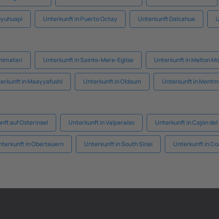
uyuhuapi
Unterkunft in Puerto Octay
Unterkunft Dalcahue
U
himatari
Unterkunft in Sainte-Mere-Eglise
Unterkunft in Melton M
erkunft in Maayyafushi
Unterkunft in Oldsum
Unterkunft in Montm
nft auf Osterinsel
Unterkunft in Valparaíso
Unterkunft in Cajón del
terkunft in Obertauern
Unterkunft in South Sinai
Unterkunft in Co