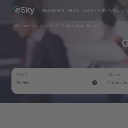
Flug+Hotel
Flüge
Kurzurlaub
Urlaub
eSkyTravel.de
/
unterkunft
/
Unterkünfte in Pucon
G