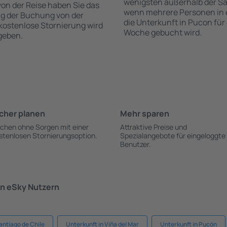
wenigsten außerhalb der Sa
 von der Reise haben Sie das
wenn mehrere Personen in
ng der Buchung von der
die Unterkunft in Pucon für
e kostenlose Stornierung wird
Woche gebucht wird.
geben.
cher planen
Mehr sparen
chen ohne Sorgen mit einer
Attraktive Preise und
stenlosen Stornierungsoption.
Spezialangebote für eingeloggte
Benutzer.
n eSky Nutzern
antiago de Chile
Unterkunft in Viña del Mar
Unterkunft in Pucón