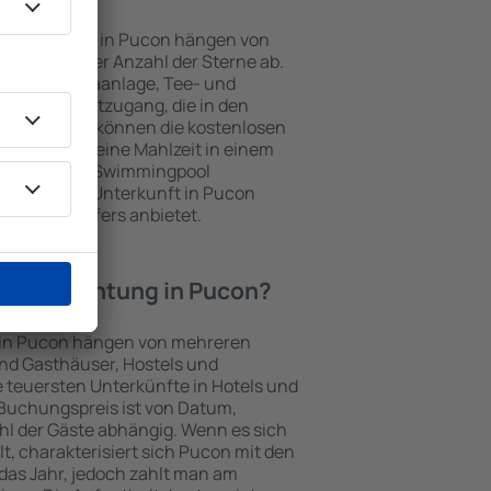
Unterkünften in Pucon hängen von
jekts und der Anzahl der Sterne ab.
Balkon, Klimaanlage, Tee- und
und Internetzugang, die in den
d. Besucher können die kostenlosen
t benutzen, eine Mahlzeit in einem
ein Hotel mit Swimmingpool
tzlich eine Unterkunft in Pucon
ghafentransfers anbietet.
e Übernachtung in Pucon?
e in Pucon hängen von mehreren
sind Gasthäuser, Hostels und
 teuersten Unterkünfte in Hotels und
Buchungspreis ist von Datum,
l der Gäste abhängig. Wenn es sich
 charakterisiert sich Pucon mit den
das Jahr, jedoch zahlt man am