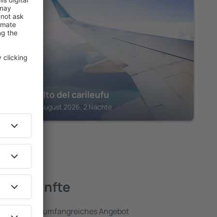
PUCON
hotel salto del carileufu
Pucón, 14 August 2026, 2 Nächte
Unterkünfte
umfassen ein umfangreiches Angebot