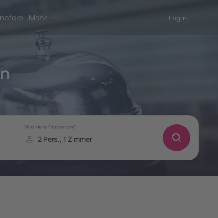
nsfers
Mehr
Log in
on
!