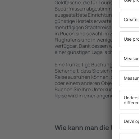
Geldtasche, die für Touristen mit un
Bedürfnissen abgestimmt sind. Gerä
ausgestattete Einrichtungen mit vie
günstige Hostels erwarten die Besuch
mehrtägigen Städtereise übernachte
in Pucon sind sowohl im Zentrum als 
Flughafens und in weniger beliebten 
verfügbar. Dank dessen wählen Sie ei
einer günstigen Lage, abhängig von 
Eine frühzeitige Buchung der Unterku
Sicherheit, dass Sie sich nach dem E
Reise ausruhen können, ohne nach e
oder einem anderen Objekt für Reis
Buchen Sie Ihre Unterkunft vor dem 
Reise wird in einer angenehmeren A
Wie kann man die Unterkün