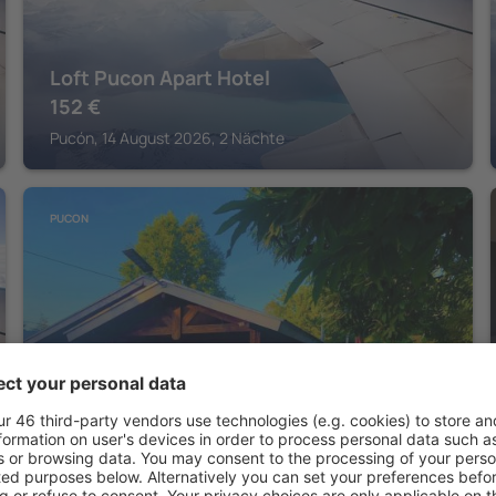
Loft Pucon Apart Hotel
152
€
Pucón, 14 August 2026, 2 Nächte
PUCON
CABAÑAS MILKAHUE PUCON
208
€
Pucón, 14 August 2026, 2 Nächte