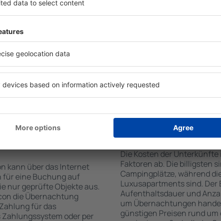
on der Suchmaschine nach
Check-In- und Check-Out-
Die Annehmlichkeiten bei 
hl der Anzahl der
der Art des ausgewählten Ob
, welche Unterkünfte in
Gäste nutzen Küchenzeile, 
er Unterkunft wird durch
Kaffeezubehör, Handtücher 
die Anzahl der Sterne, die
Unterkünften verfügbar sin
zum Zentrum und die
Parkplätze an der Unterkunf
erleichtert. Dadurch
Restaurant bestellen oder 
eine Unterkunft in Pucon in
auswählen. Sie können zusä
nen je nach Bedarf eine
buchen, die den Gästen Flu
it dem Flug buchen.
te in Pucon
Wie viel kostet ein
Die Kosten der Unterkünft
Faktoren ab. Die billigsten 
n kann über das Internet
Campingplätze, während die
 für eine Buchung auf
Luxusapartments sind. Der 
e nur geprüfte Objekte aus.
Aufenthaltsdauer und Anzah
con die Übernachtung
um Übernachtungen handelt,
 Zahlung für das
günstigen Preisen rund um 
s Zahlungssystem oder per