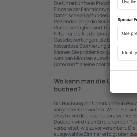
Die Unterkünfte in Pucon werden v
Eingabe der Fahrtrichtung und der 
Daten schnell gefunden. Nach Auswa
Reisenden zeigt die Suchmaschine an
Pucon verfügbar sind. Die Auswahl d
Filter für die Art der Einrichtung und 
Gästebewertungen, die Entfernung 
kostenlose Stornierung der Buchung 
können Sie problemlos ganz einfach 
wenigen Minuten auswählen. Sie kön
Unterkunft alleine oder zusammen m
Wo kann man die Unterkünf
buchen?
Die Buchung der Unterkünfte in Puco
vorgenommen werden. Wenn Sie sich
eSkyTravel.de entscheiden, wählen Si
Dadurch wird nach Erreichen von Pu
vorbereitet, wie zuvor vereinbart. Die
ausgewählte Zimmer erfolgt über da