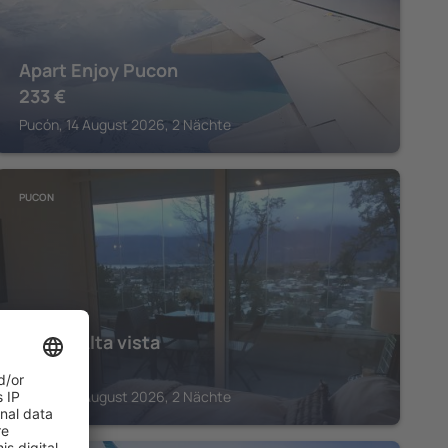
Apart Enjoy Pucon
233
€
Pucón, 14 August 2026, 2 Nächte
PUCON
Pucón Alta vista
113
€
Pucón, 14 August 2026, 2 Nächte