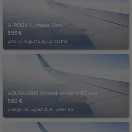
A-ROSA Kurhaus Binz
593
€
Binz, 08 August 2026, 2 Nächte
RÜGEN
AQUAMARIS Strandresidenz Rügen
580
€
Breege, 08 August 2026, 2 Nächte
RÜGEN