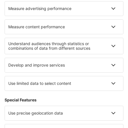
Die besten Unterkünfte - Regionen
Unterkunft im Schwarzwald
Unterkunft am Bodensee
Unterkunft auf Sylt
Unterkunft in Rhineland-Palatinate
Unterkunft im Zugspitzregion
Unterkunft in Tunesien
Unterkunft in Przemyskie Mountains
Unterkunft in El Salvador
Unterkunft in Costa Adeje
Unterkunft in Nationalpark Bory Tucholskie