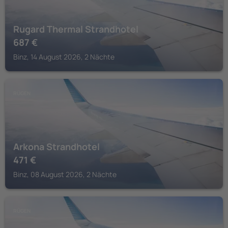
Rugard Thermal Strandhotel
687
€
Binz, 14 August 2026, 2 Nächte
RÜGEN
Arkona Strandhotel
471
€
Binz, 08 August 2026, 2 Nächte
RÜGEN