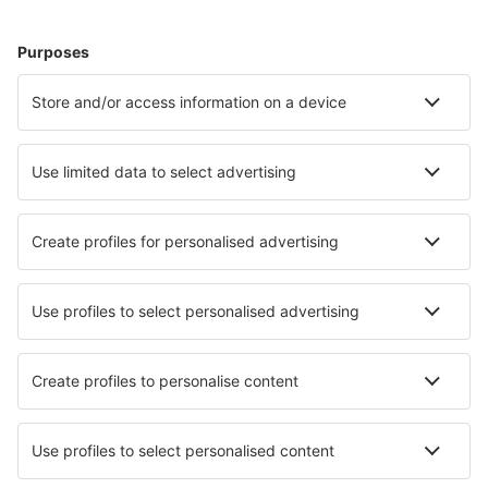
Unterkunft Westerhever
Unterkunft in Hannover
Unterkunft in Sellin
Unterkunft in Dassow
Unterkunft in Plau am See
Unterkunft in Oberstdorf
Die besten Unterkünfte - Städte
Unterkunft in Racova
Unterkunft in Sospirolo
Unterkunft in Turnu Magurele
Unterkunft in Strettura
Unterkunft in Sébaco
Unterkunft in Katikati
Unterkunft in Tamarin
Unterkunft in A Lanzada
Unterkunft in Radstock
Unterkunft in Vallboma De Les Monges