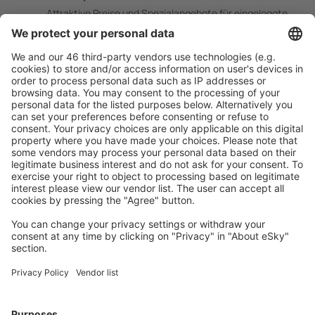
Attraktive Preise und Spezialangebote für eingeloggte
Benutzer.
Unterkünfte, die Sie mögen
Wählen Sie aus über 1,3 Millionen Unterkünften: Hotels,
Hütten, Apartments und andere.
Meist gesuchte Unterkünfte von eSky Nutzern
Unterkünfte in USA - Beliebte Städte
Unterkunft in Myrtle Beach
Unterkunft in Kissimmee
Unterkunft in Sevierville
Unterkunft in Panama City Beach
Unterkunft in Davenport
Unterkunft Sneads Ferry
Unterkunft in Lake Havasu City
Unterkunft in Port Aransas