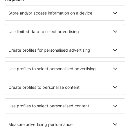
Unterkunft in Canyon Lake
Unterkunft in Apalachicola
Die besten Unterkünfte - Städte
Unterkunft in Souvigny
Unterkunft Dvorovi
Unterkunft in Ferryside
Unterkunft in Corbera de Llobregat
Unterkunft in Rattenberg
Unterkunft in Sant'Eraclio
Unterkunft Vaikaradhoo
Unterkunft in Strath Tummel
Unterkunft in Villars-Colmars
Unterkunft in Zschopau
Die besten Unterkünfte - Regionen
Unterkunft in Washington
Unterkunft in Pensacola Beach
Unterkunft in Grand-Teton-Nationalpark
Unterkunft in Telluride