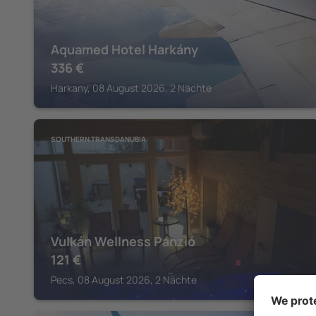
Aquamed Hotel Harkány
336
€
Harkany, 08 August 2026, 2 Nächte
SOUTHERN TRANSDANUBIA
Vulkán Wellness Panzió
121
€
Pecs, 08 August 2026, 2 Nächte