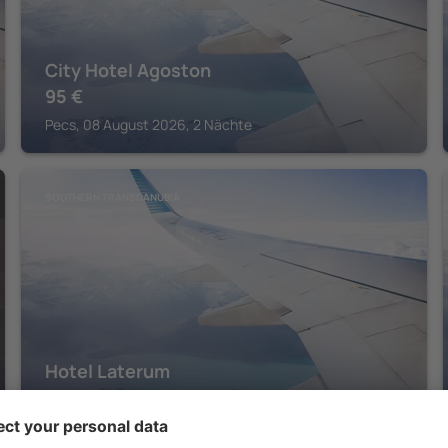
City Hotel Agoston
95
€
Pecs, 08 August 2026, 2 Nächte
SOUTHERN TRANSDANUBIA
Hotel Laterum
Pecs, 07 August 2026, 2 Nächte