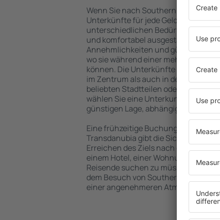
Wenn Sie nach Southern Transdanubia
Unterkünfte für jede Geldtasche, die 
unterschiedlichen Bedürfnissen abg
und komfortabel ausgestattete Einri
Annehmlichkeiten und günstige Hoste
wo sie während einer mehrtägigen S
können. Die Unterkünfte in Southern
im Zentrum als auch in der Nähe des
beliebten Stadtteilen oder Regionen 
wählen Sie eine Unterkunft in Southe
günstigen Lage, abhängig von Ihren 
Eine frühzeitige Buchung der Unterk
Transdanubia gibt die Sicherheit, da
Erreichen des Ziels nach der Reise 
einem Hotel, einer Wohnung oder ein
Reisende suchen zu müssen. Buchen 
dem Besuch von Southern Transdanubi
einer angenehmeren Atmosphäre ver