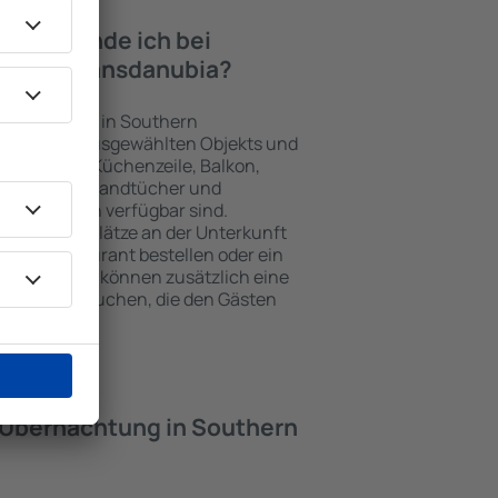
iten finde ich bei
uthern Transdanubia?
nterkünften in Southern
er Art des ausgewählten Objekts und
äste nutzen Küchenzeile, Balkon,
feezubehör, Handtücher und
Unterkünften verfügbar sind.
losen Parkplätze an der Unterkunft
einem Restaurant bestellen oder ein
wählen. Sie können zusätzlich eine
nsdanubia buchen, die den Gästen
t.
e Übernachtung in Southern