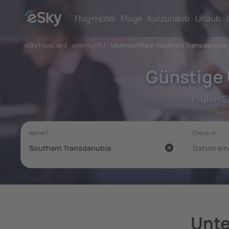
Flug+Hotel
Flüge
Kurzurlaub
Urlaub
eSkyTravel.de
/
unterkunft
/
Unterkünfte in Southern Transdanubia
Günstige 
Prüfen S
Unte