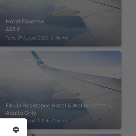
Hotel Essence
453
€
Pecs, 07 August 2026, 2 Nächte
SOUTHERN TRANSDANUBIA
Fibula Residence Hotel & Wellness**** -
Adults Only
Pecs, 07 August 2026, 2 Nächte