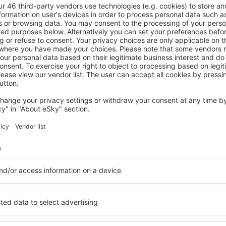
SOUTHERN TRANSDANUBIA
Ambient Hotel & Aromaspa Sikonda
Komlo, 07 August 2026, 2 Nächte
Mehr Angebote prüfen in Southern Transdanubia
ern
Southern Trans
Unterkünfte