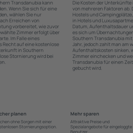
thern Transdanubia kann
Die Kosten der Unterkünfte
n. Wenn Sie sich für eine
von mehreren Faktoren ab. D
den, wählen Sie nur
Hostels und Campingplätze,
nach Erreichen von
in Hotels und Luxusapartme
ung vorbereitet, wie zuvor
Datum, Aufenthaltsdauer u
ewählte Zimmer erfolgt über
es sich um Übernachtungen 
rte. Im Falle eines
Southern Transdanubia mit
as Recht auf eine kostenlose
Jahr, jedoch zahlt man am w
erkunft in Southern
Aufenthaltskosten sinken,
nlose Stornierung wird bei
Zimmer einchecken und wen
en.
Transdanubia für einen Zei
gebucht wird.
cher planen
Mehr sparen
chen ohne Sorgen mit einer
Attraktive Preise und
stenlosen Stornierungsoption.
Spezialangebote für eingeloggte
Benutzer.