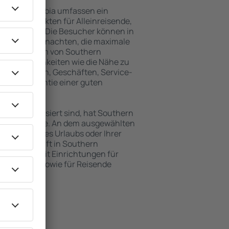
rn Transdanubia umfassen ein
vielen Objekten für Alleinreisende,
und Gruppen. Die Besucher können in
nsionen übernachten, die maximale
ch im Zentrum von Southern
 Annehmlichkeiten wie die Nähe zu
rkehrsmitteln, Geschäften, Service-
ind die Garantie einer guten
ten interessiert sind, hat Southern
ngebot für Sie. An dem ausgewählten
e während Ihres Urlaubs oder Ihrer
Die Unterkunft in Southern
 Objekten mit Einrichtungen für
leinkinder sowie für Reisende