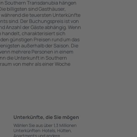
 in Southern Transdanubia hängen
ie billigsten sind Gasthäuser,
 während die teuersten Unterkünfte
nts sind. Der Buchungspreis ist von
nd Anzahl der Gäste abhängig. Wenn
handelt, charakterisiert sich
 den günstigen Preisen rund um das
enigsten außerhalb der Saison. Die
 wenn mehrere Personen in einem
n die Unterkunft in Southern
traum von mehr als einer Woche
Unterkünfte, die Sie mögen
Wählen Sie aus über 1,3 Millionen
Unterkünften: Hotels, Hütten,
Apartments und andere.