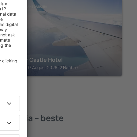
SOUTHERN TRANSDANUBIA
Puchner Castle Hotel
Dobrokoz, 07 August 2026, 2 Nächte
danubia – beste