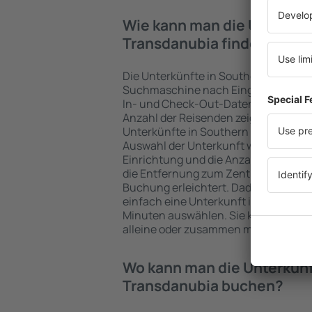
Wie kann man die Unterkün
Transdanubia finden?
Die Unterkünfte in Southern Transd
Suchmaschine nach Eingabe der Fahr
In- und Check-Out-Daten schnell ge
Anzahl der Reisenden zeigt die Such
Unterkünfte in Southern Transdanubi
Auswahl der Unterkunft wird durch Filt
Einrichtung und die Anzahl der Ster
die Entfernung zum Zentrum und die 
Buchung erleichtert. Dadurch könne
einfach eine Unterkunft in Southern
Minuten auswählen. Sie können je na
alleine oder zusammen mit dem Flug
Wo kann man die Unterkünf
Transdanubia buchen?