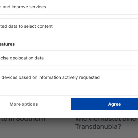
fte in Southern
Welche Annehmlichke
Unterkünften in So
anubia werden von der
Die Annehmlichkeiten bei U
trichtung und der Check-
Transdanubia hängen von d
funden. Nach Auswahl der
der Anzahl der Sterne ab. G
maschine an, welche
Klimaanlage, Tee- und Kaf
a verfügbar sind. Die
Internetzugang, die in den 
er für die Art der
Besucher können die kosten
ne, die Gästebewertungen,
benutzen, eine Mahlzeit in 
kostenlose Stornierung der
Hotel mit Swimmingpool aus
n Sie problemlos ganz
Unterkunft in Southern Tra
 Transdanubia in wenigen
Flughafentransfers anbiete
ch Bedarf eine Unterkunft
 buchen.
te in Southern
Wie viel kostet ein
Transdanubia?