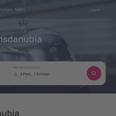
nsfers
Mehr
Log in
ansdanubia
sdanubia!
nubia