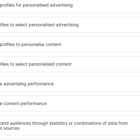
 reisen, finden Sie
Die Unterkünfte in Southe
für Touristen mit
umfangreiches Angebot von 
estimmt sind. Geräumige
Paare, Familien, Senioren 
chtungen mit vielen
Apartments, Hotels und Pe
ls erwarten die Besucher,
Privatsphäre bieten und si
tädtereise übernachten
Transdanubia befinden. Die
 Transdanubia sind sowohl
Mietwagen, öffentlichen Ve
 Flughafens und in weniger
und Freizeiteinrichtungen s
verfügbar. Dank dessen
Erholung.
rn Transdanubia in einer
weiteren Vorhaben.
Wenn Sie an Luxusunterkünf
Transdanubia ein breites A
unft in Southern
Ort finden Sie alles, was Si
ss Sie sich nach dem
Geschäftsreise benötigen. 
ausruhen können, ohne nach
Transdanubia buchen Sie in
em anderen Objekt für
Behinderte, Säuglinge und K
Sie Ihre Unterkunft vor
zusammen mit Haustieren.
a und Ihre Reise wird in
laufen.