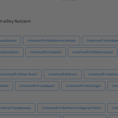
n eSky Nutzern
duszoboszlo
Unterkunft in Balatonmariafurdo
Unterkunft in Budape
Balatonudvari
Unterkunft in Godollo
Unterkunft in Balatonoszod
Unterkunft in Bihar Sharif
Unterkunft Billimari
Unterkunft in Bačk
petlon
Unterkunft in Landquart
Unterkunft in McGregor
Unte
 Central Transdanubia
Unterkunft in Northern Hungarian Plains
Unt