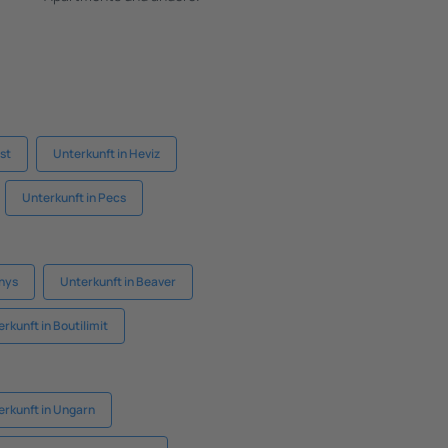
st
Unterkunft in Heviz
Unterkunft in Pecs
onys
Unterkunft in Beaver
rkunft in Boutilimit
erkunft in Ungarn