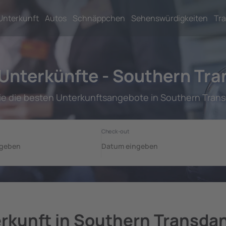
Unterkunft
Autos
Schnäppchen
Sehenswürdigkeiten
Tra
Unterkünfte - Southern Tr
ie die besten Unterkunftsangebote in Southern Tran
rkunft in Southern Transda