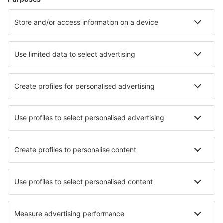
Unterkunft in Kovářská
Unterkunft in Horni Maršov
Die besten Unterkünfte - Städte
Unterkunft in Kingswear
Unterkunft in Ospedaletto di Pescantina
Unterkunft in San Donato in Poggio
Unterkunft in Kotešová
Unterkunft in Fredriksberg
Unterkunft in Breau
Unterkunft in Svyatogorsk
Unterkunft in Sromowce Niżne
Unterkunft in Mittertrixen
Unterkunft in Altavista
Die besten Unterkünfte - Regionen
Unterkunft in Moravian Slovakia
Unterkunft in Lednice - Valtice Area