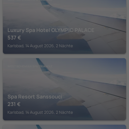
Luxury Spa Hotel OLYMPIC PALACE
537
€
Karlsbad, 14 August 2026, 2 Nächte
WEST BOHEMIAN SPA TRIANGLE
Spa Resort Sanssouci
231
€
Karlsbad, 14 August 2026, 2 Nächte