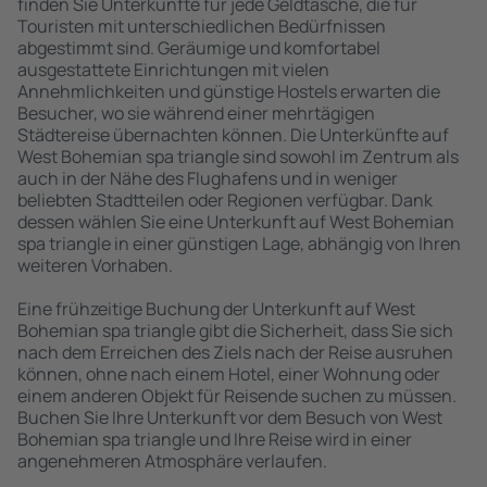
finden Sie Unterkünfte für jede Geldtasche, die für
Touristen mit unterschiedlichen Bedürfnissen
abgestimmt sind. Geräumige und komfortabel
ausgestattete Einrichtungen mit vielen
Annehmlichkeiten und günstige Hostels erwarten die
Besucher, wo sie während einer mehrtägigen
Städtereise übernachten können. Die Unterkünfte auf
West Bohemian spa triangle sind sowohl im Zentrum als
auch in der Nähe des Flughafens und in weniger
beliebten Stadtteilen oder Regionen verfügbar. Dank
dessen wählen Sie eine Unterkunft auf West Bohemian
spa triangle in einer günstigen Lage, abhängig von Ihren
weiteren Vorhaben.
Eine frühzeitige Buchung der Unterkunft auf West
Bohemian spa triangle gibt die Sicherheit, dass Sie sich
nach dem Erreichen des Ziels nach der Reise ausruhen
können, ohne nach einem Hotel, einer Wohnung oder
einem anderen Objekt für Reisende suchen zu müssen.
Buchen Sie Ihre Unterkunft vor dem Besuch von West
Bohemian spa triangle und Ihre Reise wird in einer
angenehmeren Atmosphäre verlaufen.