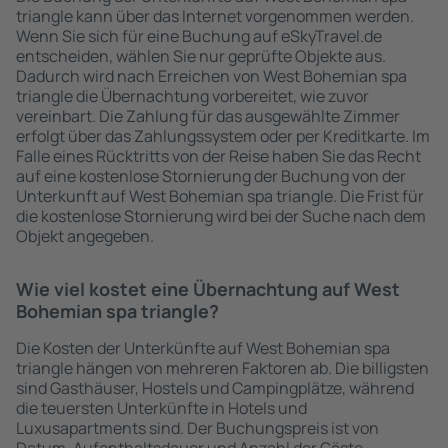
triangle kann über das Internet vorgenommen werden.
Wenn Sie sich für eine Buchung auf eSkyTravel.de
entscheiden, wählen Sie nur geprüfte Objekte aus.
Dadurch wird nach Erreichen von West Bohemian spa
triangle die Übernachtung vorbereitet, wie zuvor
vereinbart. Die Zahlung für das ausgewählte Zimmer
erfolgt über das Zahlungssystem oder per Kreditkarte. Im
Falle eines Rücktritts von der Reise haben Sie das Recht
auf eine kostenlose Stornierung der Buchung von der
Unterkunft auf West Bohemian spa triangle. Die Frist für
die kostenlose Stornierung wird bei der Suche nach dem
Objekt angegeben.
Wie viel kostet eine Übernachtung auf West
Bohemian spa triangle?
Die Kosten der Unterkünfte auf West Bohemian spa
triangle hängen von mehreren Faktoren ab. Die billigsten
sind Gasthäuser, Hostels und Campingplätze, während
die teuersten Unterkünfte in Hotels und
Luxusapartments sind. Der Buchungspreis ist von