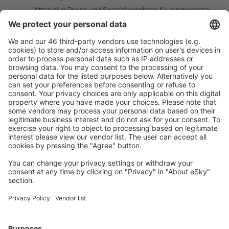
Attraktive Preise und Spezialangebote für eingeloggte
Benutzer.
Unterkünfte, die Sie mögen
Wählen Sie aus über 1,3 Millionen Unterkünften: Hotels,
Hütten, Apartments und andere.
Meist gesuchte Unterkünfte von eSky Nutzern
Unterkünfte in Tschechien - Beliebte Städte
Unterkunft in Prag
Unterkunft in Český Krumlov
Unterkunft in Ostrava
Unterkunft in Karlsbad
Unterkunft in Brno
Unterkunft in Loučná nad Desnou
Unterkunft in Jáchymov
Unterkunft in Jindrichuv Hradec