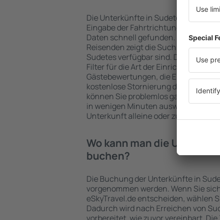
Die Unterkünfte in Sudetes werden 
Eingabe der Fahrtrichtung und der 
Daten schnell gefunden. Nach Auswa
Reisenden zeigt die Suchmaschine an
Sudetes verfügbar sind. Die Auswahl 
Filter für die Art der Einrichtung und 
Gästebewertungen, die Entfernung 
kostenlose Stornierung der Buchung 
können Sie problemlos ganz einfach 
in wenigen Minuten auswählen. Sie k
Unterkunft alleine oder zusammen m
Wo kann man die Unterkünf
buchen?
Die Buchung der Unterkünfte in Sude
vorgenommen werden. Wenn Sie sich
eSkyTravel.de entscheiden, wählen Si
Dadurch wird nach Erreichen von Su
vorbereitet, wie zuvor vereinbart. Die