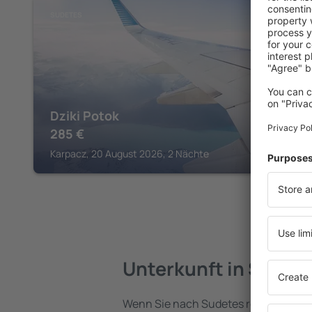
SUDETES
Dziki Potok
285
€
Karpacz, 20 August 2026, 2 Nächte
Unterkunft in Sudet
Wenn Sie nach Sudetes reisen, finden