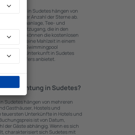
Unterkünften in Sudetes hängen von
jekts und der Anzahl der Sterne ab.
Balkon, Klimaanlage, Tee- und
und Internetzugang, die in den
d. Besucher können die kostenlosen
t benutzen, eine Mahlzeit in einem
ein Hotel mit Swimmingpool
tzlich eine Unterkunft in Sudetes
ghafentransfers anbietet.
e Übernachtung in Sudetes?
 in Sudetes hängen von mehreren
sind Gasthäuser, Hostels und
 teuersten Unterkünfte in Hotels und
Buchungspreis ist von Datum,
l der Gäste abhängig. Wenn es sich
 charakterisiert sich Sudetes mit