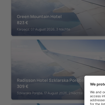
Green Mountain Hotel
823
€
Karpacz, 07 August 2026, 3 Nächte
SUDETES
Radisson Hotel Szklarska Poręba
309
€
Szklarska Poręba, 17 August 2026, 2 Nächte