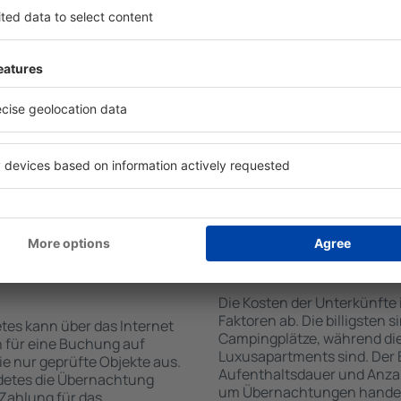
von der Suchmaschine nach
Die Annehmlichkeiten bei 
Check-In- und Check-Out-
der Art des ausgewählten Ob
hl der Anzahl der
Gäste nutzen Küchenzeile, 
, welche Unterkünfte in
Kaffeezubehör, Handtücher 
der Unterkunft wird durch
Unterkünften verfügbar sin
die Anzahl der Sterne, die
Parkplätze an der Unterkunf
zum Zentrum und die
Restaurant bestellen oder 
erleichtert. Dadurch
auswählen. Sie können zusä
eine Unterkunft in Sudetes
buchen, die den Gästen Flu
önnen je nach Bedarf eine
it dem Flug buchen.
te in Sudetes
Wie viel kostet ein
Die Kosten der Unterkünfte
Faktoren ab. Die billigsten 
tes kann über das Internet
Campingplätze, während die
 für eine Buchung auf
Luxusapartments sind. Der 
e nur geprüfte Objekte aus.
Aufenthaltsdauer und Anzah
detes die Übernachtung
um Übernachtungen handelt,
 Zahlung für das