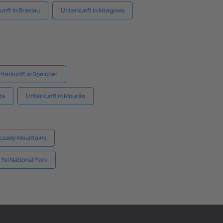
unft in Breslau
Unterkunft in Mragowo
nterkunft in Speicher
ta
Unterkunft in Mourão
zczady Mountains
 Yai National Park