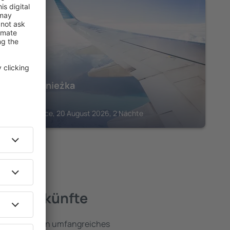
SUDETES
Osada Śnieżka
321
€
Mysłakowice, 20 August 2026, 2 Nächte
e Unterkünfte
s umfassen ein umfangreiches