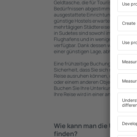
Geldtasche, die für Touristen mit un
Bedürfnissen abgestimmt sind. Gerä
ausgestattete Einrichtungen mit vie
günstige Hostels erwarten die Besuch
mehrtägigen Städtereise übernachte
in Sudetes sind sowohl im Zentrum al
Flughafens und in weniger beliebten 
verfügbar. Dank dessen wählen Sie ei
einer günstigen Lage, abhängig von 
Eine frühzeitige Buchung der Unterku
Sicherheit, dass Sie sich nach dem E
Reise ausruhen können, ohne nach e
oder einem anderen Objekt für Reis
Buchen Sie Ihre Unterkunft vor dem
Ihre Reise wird in einer angenehmer
Wie kann man die Unterkün
finden?