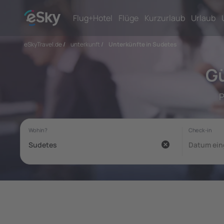
Flug+Hotel
Flüge
Kurzurlaub
Urlaub
eSkyTravel.de
/
unterkunft
/
Unterkünfte in Sudetes
Gü
P