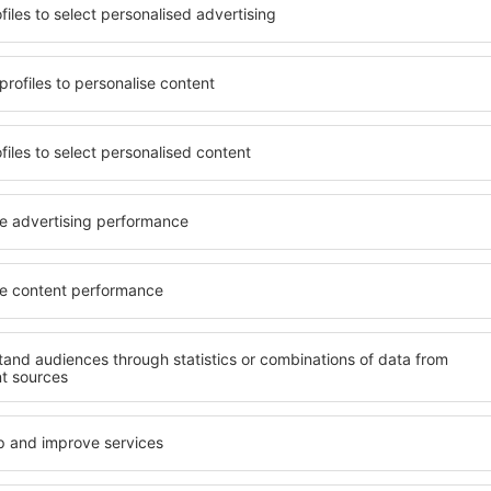
terschiedlichen
Angebot von vielen Objekten 
umige und komfortabel
Senioren und Gruppen. Die
len Annehmlichkeiten und
Hotels und Pensionen übern
er, wo sie während einer
bieten und sich im Zentrum
n können. Die Unterkünfte
Annehmlichkeiten wie die N
s auch in der Nähe des
Verkehrsmitteln, Geschäften
Stadtteilen oder Regionen
sind die Garantie einer gut
ne Unterkunft in Sudetes in
Ihren weiteren Vorhaben.
Wenn Sie an Luxusunterkünf
ein breites Angebot für Sie
nft in Sudetes gibt die
alles, was Sie während Ihre
rreichen des Ziels nach der
benötigen. Die Unterkunft i
inem Hotel, einer Wohnung
Einrichtungen für Behindert
ende suchen zu müssen.
für Reisende zusammen mit
 Besuch von Sudetes und
en Atmosphäre verlaufen.
fte in Sudetes
Welche Annehmlichke
Unterkünften in Su