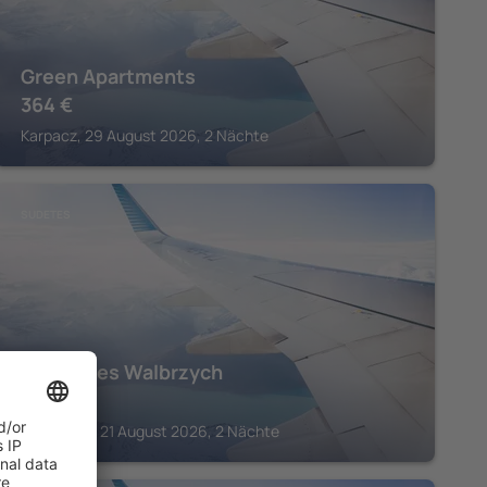
Green Apartments
364
€
Karpacz, 29 August 2026, 2 Nächte
SUDETES
ibis Styles Walbrzych
178
€
Walbrzych, 21 August 2026, 2 Nächte