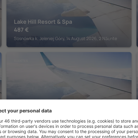
Lake Hill Resort & Spa
487
€
Sosnówka k. Jeleniej Góry, 14 August 2026, 2 Nächte
SUDETES
Hotel Vivaldi
280
€
Karpacz, 14 August 2026, 2 Nächte