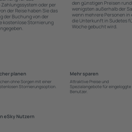
den günstigen Preisen rund
s Zahlungssystem oder per
wenigsten außerhalb der Sa
 von der Reise haben Sie das
wenn mehrere Personen in
ng der Buchung von der
die Unterkunft in Sudetes f
die kostenlose Stornierung
Woche gebucht wird.
 angegeben.
cher planen
Mehr sparen
chen ohne Sorgen mit einer
Attraktive Preise und
stenlosen Stornierungsoption.
Spezialangebote für eingeloggte
Benutzer.
n eSky Nutzern