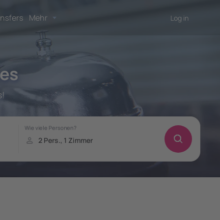
nsfers
Mehr
Log in
tes
s!