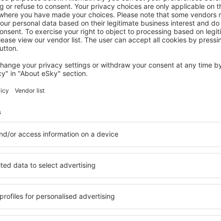
SUDETES
Mercure Jelenia Gora
125
€
Jelenia Gora, 03 September 2026, 2 Nächte
Mehr Angebote prüfen in Sudetes
es
Sudetes – best
 Sie Unterkünfte für jede
Die Unterkünfte in Sudete