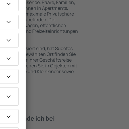
für Alleinreisende, Paare, Familien,
 Besucher können in Apartments,
achten, die maximale Privatsphäre
 von Sudetes befinden. Die
ähe zu Mietwagen, öffentlichen
, Service- und Freizeiteinrichtungen
en Erholung.
ten interessiert sind, hat Sudetes
. An dem ausgewählten Ort finden Sie
s Urlaubs oder Ihrer Geschäftsreise
n Sudetes buchen Sie in Objekten mit
e, Säuglinge und Kleinkinder sowie
 Haustieren.
iten finde ich bei
detes?