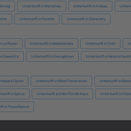
obrzeg
Unterkunft in Warschau
Unterkunft in Krakau
Unterk
iezno
Unterkunft in Poronin
Unterkunft in Sianozety
n Le Rozier
Unterkunft in Malesherbes
Unterkunft in Ovar
U
in Oswestry
Unterkunft in Georgetown
Unterkunft in Nazaré Paulis
onalpark Ojców
Unterkunft in West Pomeranian
Unterkunft in Bies
rkunft in Epirus
Unterkunft auf den Florida Keys
Unterkunft in Khao
ft in Playa Blanca