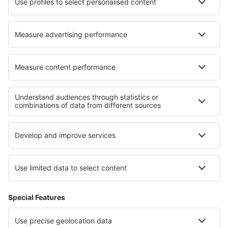
Unterkunft in Rosslare
Unterkunft Simmons
Die besten Unterkünfte - Regionen
Unterkunft in Paznaun
Unterkunft in Saalfelden Leogang
Unterkunft im Hochpustertal
Unterkunft im Pitztal
Unterkunft in Österreich
Unterkunft in Jura
Unterkunft in Dobrich
Unterkunft in Fassatal
Unterkunft in Świętokrzyski-Nationalpark
Unterkunft in Costa Blanca