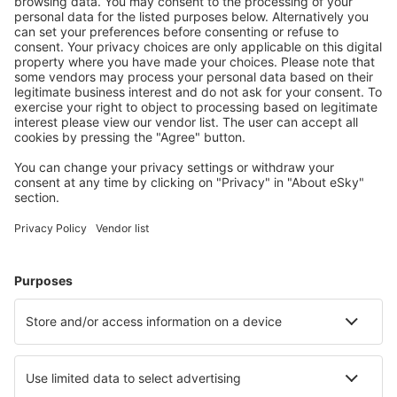
Attraktive Preise und Spezialangebote für eingeloggte
Benutzer.
Unterkünfte, die Sie mögen
Wählen Sie aus über 1,3 Millionen Unterkünften: Hotels,
Hütten, Apartments und andere.
Meist gesuchte Unterkünfte von eSky Nutzern
Unterkünfte in Litauen - Beliebte Städte
Unterkunft in Klaipėda
Unterkunft in Kaunas
Unterkunft in Palanga
Unterkunft in Vilnius
Unterkunft in Neringa-Nida
Unterkunft in Taurage
Unterkunft in Gečaičiai
Unterkunft in Smalininkai