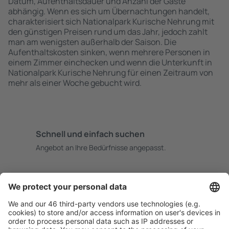
Datum, Aufenthaltsdauer und Anzahl der Gäste
abhängig. Wenn es sich um Übernachtungen handelt,
charakterisiert sich Nationalpark Kurische Nehrung mit
den günstigen Preisen rund um das Jahr, jedoch zahlt
man am wenigsten außerhalb der Saison. Die
Aufenthaltskosten sinken, wenn mehrere Personen in
einem Zimmer einchecken und wenn die Unterkunft in
Nationalpark Kurische Nehrung für einen Zeitraum von
mehr als einer Woche gebucht wird.
Schnell und einfach suchen
Angebot an Ihre Bedürfnisse angepasst.
Sicher planen
Buchen ohne Sorgen mit einer kostenlosen
Stornierungsoption.
Mehr sparen