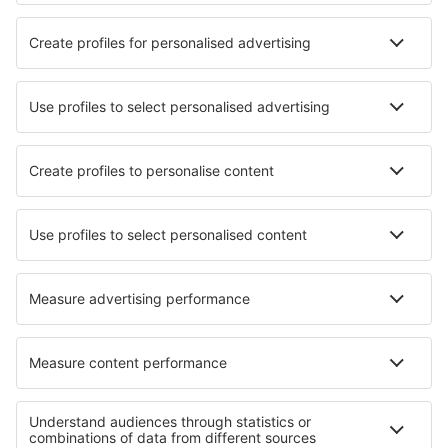
Unterkunft in Visaginas
Unterkunft Kintai
Die besten Unterkünfte - Städte
Unterkunft in Agonda
Unterkunft in Hanerau-Hademarschen
Unterkunft in L'Absie
Unterkunft in St Gervais-Sur-Mare
Unterkunft in Génissac
Unterkunft in Unionville
Unterkunft in Alterkulz
Unterkunft in Saint-Michel
Unterkunft in East Hanover
Unterkunft in Tatvan
Die besten Unterkünfte - Regionen
Unterkunft in Litauen
Unterkunft in Nationalpark Aukštaitija
Unterkunft in Nationalpark Dzūkija