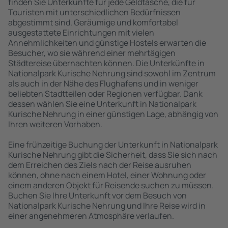
finden Sie Unterkünfte für jede Geldtasche, die für
Touristen mit unterschiedlichen Bedürfnissen
abgestimmt sind. Geräumige und komfortabel
ausgestattete Einrichtungen mit vielen
Annehmlichkeiten und günstige Hostels erwarten die
Besucher, wo sie während einer mehrtägigen
Städtereise übernachten können. Die Unterkünfte in
Nationalpark Kurische Nehrung sind sowohl im Zentrum
als auch in der Nähe des Flughafens und in weniger
beliebten Stadtteilen oder Regionen verfügbar. Dank
dessen wählen Sie eine Unterkunft in Nationalpark
Kurische Nehrung in einer günstigen Lage, abhängig von
Ihren weiteren Vorhaben.
Eine frühzeitige Buchung der Unterkunft in Nationalpark
Kurische Nehrung gibt die Sicherheit, dass Sie sich nach
dem Erreichen des Ziels nach der Reise ausruhen
können, ohne nach einem Hotel, einer Wohnung oder
einem anderen Objekt für Reisende suchen zu müssen.
Buchen Sie Ihre Unterkunft vor dem Besuch von
Nationalpark Kurische Nehrung und Ihre Reise wird in
einer angenehmeren Atmosphäre verlaufen.