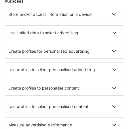
Unterkunft in Warna
Unterkunft in Haskovo
Unterkunft in Narechenski Bani
Unterkunft Aheloy
Unterkunft in Belashtitsa
Unterkunft in Kalofer
Die besten Unterkünfte - Städte
Unterkunft in Arquata Scrivia
Unterkunft in Hausen-Wied
Unterkunft in Neuf-Église
Unterkunft in Bessières
Unterkunft in Nola
Unterkunft in Mendota Heights
Unterkunft in Les Orres
Unterkunft in Robbinsville
Unterkunft in Pech-Luna
Unterkunft in Szczytno
Die besten Unterkünfte - Regionen