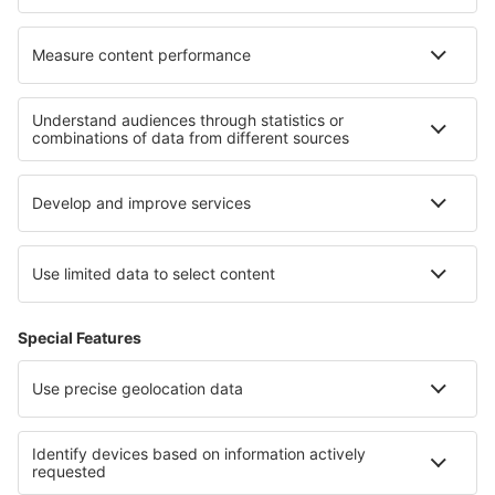
Unterkunft in Varna Region
Unterkunft in Razgrad
Unterkunft Lovech province
Unterkunft in Targovishte
Unterkunft in Kyustendil
Unterkunft in Matrouh
Unterkunft in Pensacola Beach
Unterkunft auf Kladske borderlands
Unterkunft an dem Genfersee
Unterkunft in Livigno