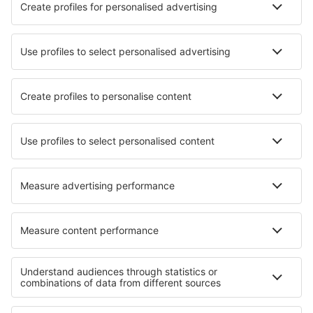
Unterkunft in Drapia
Unterkunft Bogoso
Unterkunft in Mesenich
Unterkunft in Grigny
Unterkunft in Salisbury
Unterkunft in Reeuwijk
Die besten Unterkünfte - Regionen
Unterkunft in Przemyskie Mountains
Unterkunft in Nationalpark Biebrza
Unterkunft im Heiligkreuzgebirge
Unterkunft in Roztocze
Unterkunft in Nationalpark Bory Tucholskie
Unterkunft in Tortuguero National Park
Unterkunft auf Martinique