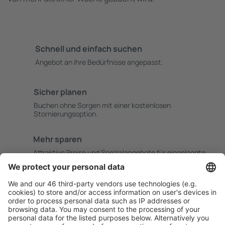
Schnell und einfach suchen
Angebot an Ihre Bedürfnisse angepasst.
Sicher planen
Buchen ohne Sorgen mit einer kostenlosen
Stornierungsoption.
Mehr sparen
Attraktive Preise und Spezialangebote für eingeloggte
Benutzer.
Unterkünfte, die Sie mögen
Wählen Sie aus über 1,3 Millionen Unterkünften: Hotels,
Hütten, Apartments und andere.