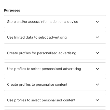
Unterkunft in Lima
Unterkunft in Arequipa
Unterkunft in Ica
Unterkunft in Cusco
Unterkunft in Tarapoto
Unterkunft in Huanchaco
Unterkunft in Cancas
Unterkunft in Santa Maria del Mar
Unterkunft Puritania
Unterkunft Caral
Die besten Unterkünfte - Städte
Unterkunft Jarsy
Unterkunft in Torquemada
Unterkunft in Swietajno k. Olecka
Unterkunft in Iwkowa
Unterkunft in Santo Stefano di Magra
Unterkunft in Broke
Unterkunft in Heswall
Unterkunft in Induno Olona