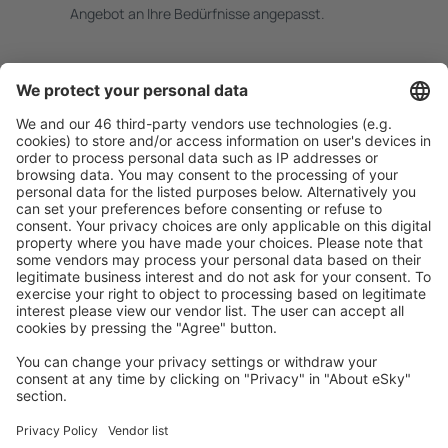
Angebot an Ihre Bedürfnisse angepasst.
Sicher planen
Buchen ohne Sorgen mit einer kostenlosen
Stornierungsoption.
Mehr sparen
Attraktive Preise und Spezialangebote für eingeloggte
Benutzer.
Unterkünfte, die Sie mögen
Wählen Sie aus über 1,3 Millionen Unterkünften: Hotels,
Hütten, Apartments und andere.
Meist gesuchte Unterkünfte von eSky Nutzern
Unterkünfte in Peru - Beliebte Städte