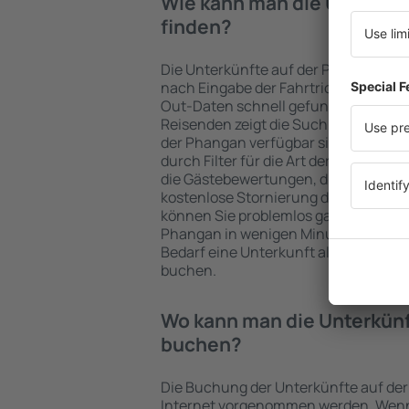
Wie kann man die Unterkün
finden?
Die Unterkünfte auf der Phangan w
nach Eingabe der Fahrtrichtung und
Out-Daten schnell gefunden. Nach A
Reisenden zeigt die Suchmaschine a
der Phangan verfügbar sind. Die Aus
durch Filter für die Art der Einrichtu
die Gästebewertungen, die Entfernu
kostenlose Stornierung der Buchung 
können Sie problemlos ganz einfach 
Phangan in wenigen Minuten auswähl
Bedarf eine Unterkunft alleine oder
buchen.
Wo kann man die Unterkünf
buchen?
Die Buchung der Unterkünfte auf de
Internet vorgenommen werden. Wenn 