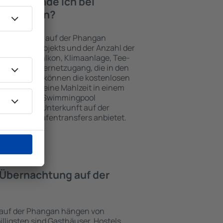
iten finde ich bei
er Phangan?
Unterkünften auf der Phangan
gewählten Objekts und der Anzahl der
henzeile, Balkon, Klimaanlage, Tee-
her und Internetzugang, die in den
d. Besucher können die kostenlosen
t benutzen, eine Mahlzeit in einem
ein Hotel mit Swimmingpool
tzlich eine Unterkunft auf der
sten Flughafentransfers anbietet.
e Übernachtung auf der
 auf der Phangan hängen von
illigsten sind Gasthäuser, Hostels