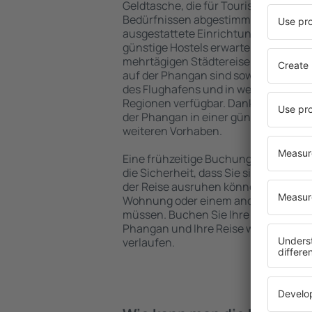
Geldtasche, die für Touristen mit un
Bedürfnissen abgestimmt sind. Gerä
ausgestattete Einrichtungen mit vie
günstige Hostels erwarten die Besuch
mehrtägigen Städtereise übernachte
auf der Phangan sind sowohl im Zent
des Flughafens und in weniger belieb
Regionen verfügbar. Dank dessen wäh
der Phangan in einer günstigen Lage
weiteren Vorhaben.
Eine frühzeitige Buchung der Unterk
die Sicherheit, dass Sie sich nach de
der Reise ausruhen können, ohne nac
Wohnung oder einem anderen Objekt
müssen. Buchen Sie Ihre Unterkunft
Phangan und Ihre Reise wird in ein
verlaufen.