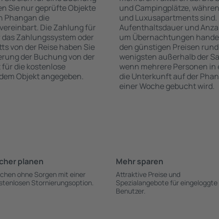
n Sie nur geprüfte Objekte
und Campingplätze, während
n Phangan die
und Luxusapartments sind. 
vereinbart. Die Zahlung für
Aufenthaltsdauer und Anzah
r das Zahlungssystem oder
um Übernachtungen handelt,
itts von der Reise haben Sie
den günstigen Preisen rund
ierung der Buchung von der
wenigsten außerhalb der Sa
 für die kostenlose
wenn mehrere Personen in
h dem Objekt angegeben.
die Unterkunft auf der Pha
einer Woche gebucht wird.
cher planen
Mehr sparen
chen ohne Sorgen mit einer
Attraktive Preise und
stenlosen Stornierungsoption.
Spezialangebote für eingeloggte
Benutzer.