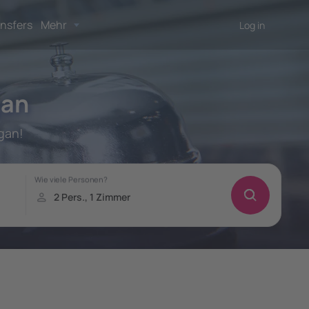
nsfers
Mehr
Log in
gan
gan!