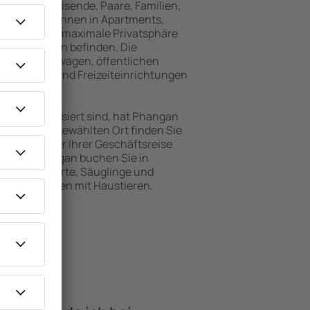
für Alleinreisende, Paare, Familien,
 Besucher können in Apartments,
achten, die maximale Privatsphäre
 von Phangan befinden. Die
ähe zu Mietwagen, öffentlichen
, Service- und Freizeiteinrichtungen
en Erholung.
ten interessiert sind, hat Phangan
. An dem ausgewählten Ort finden Sie
s Urlaubs oder Ihrer Geschäftsreise
auf der Phangan buchen Sie in
 für Behinderte, Säuglinge und
ende zusammen mit Haustieren.