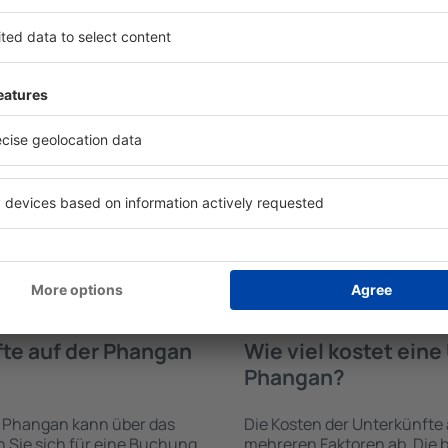
fte auf der Phangan
Welche Annehmlichke
Unterkünften auf d
erden von der Suchmaschine
Die Annehmlichkeiten bei 
 der Check-In- und Check-
hängen von der Art des aus
uswahl der Anzahl der
Sterne ab. Gäste nutzen Küc
n, welche Unterkünfte auf
und Kaffeezubehör, Handtüc
wahl der Unterkunft wird
Unterkünften verfügbar sin
ng und die Anzahl der Sterne,
Parkplätze an der Unterkunf
ng zum Zentrum und die
Restaurant bestellen oder 
erleichtert. Dadurch
auswählen. Sie können zusä
eine Unterkunft auf der
Phangan buchen, die den Gä
en. Sie können je nach
 zusammen mit dem Flug
te auf der Phangan
Wie viel kostet ein
Phangan?
r Phangan kann über das
Die Kosten der Unterkünfte
Sie sich für eine Buchung
mehreren Faktoren ab. Die b