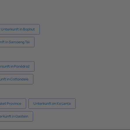
Unterkunft in Bophut
nft in Samoeng Tai
rkunft in Ponědraž
nft in Cottondale
uket Province
Unterkunft on Ko Lanta
rkunft in Gastein