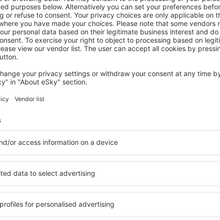
PHANGAN
Thaniza Beachfront Resort
Koh Phangan, 07 August 2026, 2 Nächte
Mehr Angebote prüfen auf der Phangan
Phangan
Phangan – best
n Sie Unterkünfte für jede
Die Unterkünfte auf der P