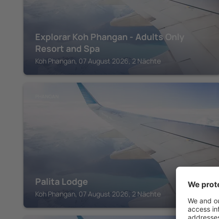
Explorar Koh Phangan - Adults Only
Resort and Spa
Koh Phangan, 07 August 2026, 2 Nächte
PHANGAN
Palita Lodge
Koh Phangan, 07 August 2026, 2 Nächte