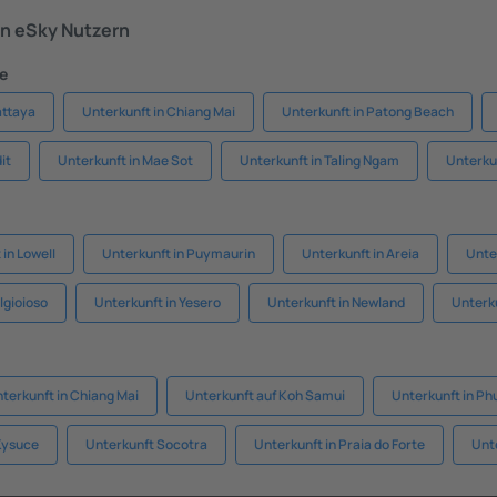
n eSky Nutzern
te
attaya
Unterkunft in Chiang Mai
Unterkunft in Patong Beach
it
Unterkunft in Mae Sot
Unterkunft in Taling Ngam
Unterku
 in Lowell
Unterkunft in Puymaurin
Unterkunft in Areia
Unte
lgioioso
Unterkunft in Yesero
Unterkunft in Newland
Unterku
terkunft in Chiang Mai
Unterkunft auf Koh Samui
Unterkunft in Ph
Kysuce
Unterkunft Socotra
Unterkunft in Praia do Forte
Unte