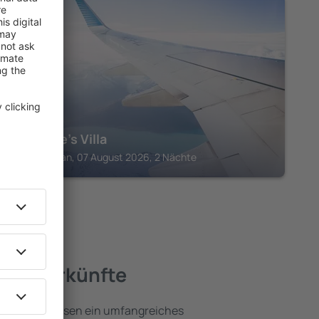
PHANGAN
Neptune's Villa
Koh Phangan, 07 August 2026, 2 Nächte
e Unterkünfte
hangan umfassen ein umfangreiches