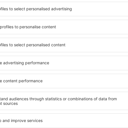
terschiedlichen
Angebot von vielen Objekten 
umige und komfortabel
Senioren und Gruppen. Die
len Annehmlichkeiten und
Hotels und Pensionen übern
er, wo sie während einer
bieten und sich im Zentrum
n können. Die Unterkünfte
Annehmlichkeiten wie die N
rum als auch in der Nähe
Verkehrsmitteln, Geschäften
ten Stadtteilen oder
sind die Garantie einer gut
len Sie eine Unterkunft auf
, abhängig von Ihren
Wenn Sie an Luxusunterkünf
ein breites Angebot für Sie
alles, was Sie während Ihre
unft auf der Phangan gibt
benötigen. Die Unterkunft 
m Erreichen des Ziels nach
Objekten mit Einrichtungen
h einem Hotel, einer
Kleinkinder sowie für Reis
 für Reisende suchen zu
 vor dem Besuch von
er angenehmeren Atmosphäre