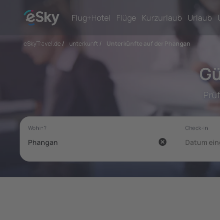
Flug+Hotel
Flüge
Kurzurlaub
Urlaub
eSkyTravel.de
/
unterkunft
/
Unterkünfte auf der Phangan
Gü
Prü