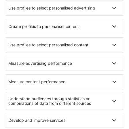
Unterkunft in Nonthaburi
Unterkunft in Malé Chrášťany
Unterkunft in Lembongan
Unterkunft in Solius
Die besten Unterkünfte - Regionen
Unterkunft in Carlsbad-Caverns-Nationalpark
Unterkunft in Kenai Fjords National Park
Unterkunft in Nevada
Unterkunft in Massachusetts
Unterkunft in Big-Bend-Nationalpark
Unterkunft beim Comer See
Unterkunft an der Albanischen Riviera
Unterkunft in Neu-Kaledonien
Unterkunft in Nigeria