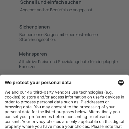
Schnell und einfach suchen
Angebot an Ihre Bedürfnisse angepasst.
Sicher planen
Buchen ohne Sorgen mit einer kostenlosen
Stornierungsoption.
Mehr sparen
Attraktive Preise und Spezialangebote für eingeloggte
Benutzer.
Unterkünfte, die Sie mögen
Wählen Sie aus über 1,3 Millionen Unterkünften: Hotels,
Hütten, Apartments und andere.
Meist gesuchte Unterkünfte von eSky Nutzern