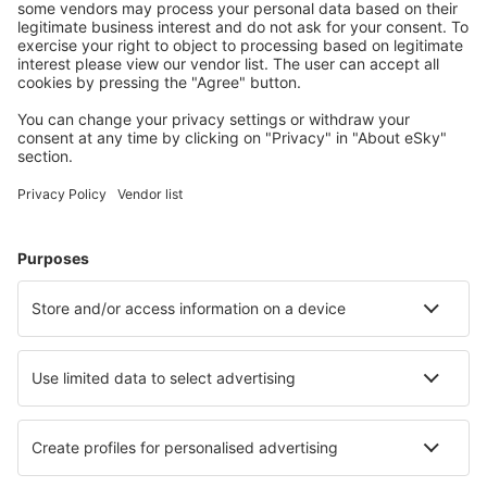
Unterkünfte in USA - Beliebte Städte
Unterkunft in Kissimmee
Unterkunft in Sevierville
Unterkunft in Davenport
Unterkunft in Myrtle Beach
Unterkunft in Panama City Beach
Unterkunft in Nags Head
Unterkunft in Boston
Unterkunft in Indianapolis
Unterkunft in Rockaway Beach
Unterkunft in Santa Rosa Beach
Die besten Unterkünfte - Städte
Unterkunft Meltham
Unterkunft in Koh Ngai
Unterkunft in Saint Thonan
Unterkunft in Aljezur
Unterkunft in Paitone
Unterkunft in Schwülper