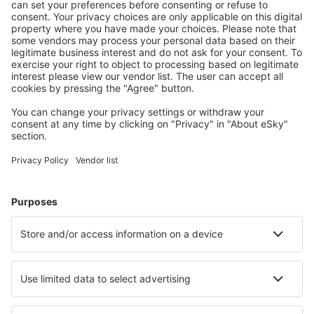
Unterkunft in Frejus
Unterkunft in Beausoleil
Unterkunft in Trouville-sur-Mer
Unterkunft in Bonifacio
Unterkunft in Saintes-Maries-de-la-Mer
Unterkunft in La Tranche-sur-Mer
Die besten Unterkünfte - Städte
Unterkunft in São João da Boa Vista
Unterkunft in Bagnacavallo
Unterkunft in Edwards
Unterkunft in Newhaven
Unterkunft in Herzlake
Unterkunft in Lazzaro
Unterkunft in Saint Saviour
Unterkunft in Millsboro