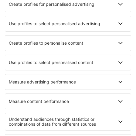
Unterkunft in Höchstädt im Fichtelgebirge
Unterkunft in Kendall Park
Die besten Unterkünfte - Regionen
Unterkunft in Picardie
Unterkunft in Provence-Alpes-Côte d’Azur
Unterkunft an dem Genfersee
Unterkunft in Mont Blanc Region
Unterkunft in Meribel-les-Allues
Unterkunft an der Ostseeküste
Unterkunft in Sal
Unterkunft auf Chiloé