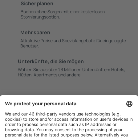
Sicher planen
Buchen ohne Sorgen mit einer kostenlosen
Stornierungsoption.
Mehr sparen
Attraktive Preise und Spezialangebote für eingeloggte
Benutzer.
Unterkünfte, die Sie mögen
Wählen Sie aus über 1,3 Millionen Unterkünften: Hotels,
Hütten, Apartments und andere.
Meist gesuchte Unterkünfte von eSky Nutzern
Unterkünfte in Frankreich - Beliebte Städte
Unterkunft in Cannes
Unterkunft in Paris
Unterkunft in Le Cap d`Agde
Unterkunft in Nizza