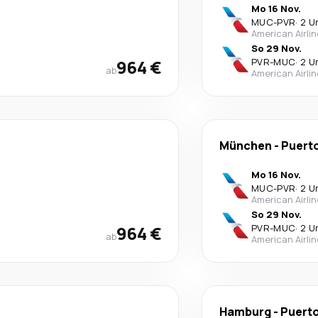
Mo 16 Nov.
MUC
-
PVR
·
2 U
American Airli
So 29 Nov.
964 €
PVR
-
MUC
·
2 U
ab
American Airli
München
-
Puerto
Mo 16 Nov.
MUC
-
PVR
·
2 U
American Airli
So 29 Nov.
964 €
PVR
-
MUC
·
2 U
ab
American Airli
Hamburg
-
Puerto