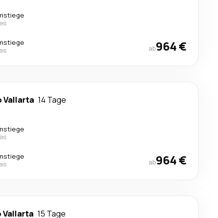
mstiege
nes
mstiege
964 €
ab
nes
 Vallarta
14 Tage
mstiege
nes
mstiege
964 €
ab
nes
 Vallarta
15 Tage