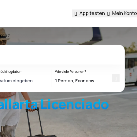
App testen
Mein Konto
Ordaz
ückflugdatum
Wie viele Personen?
allarta Licenciado