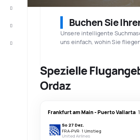
Vervollständigen
Sie die Reise
Buchen Sie Ihre
Inspirationen
und
Ratschläge
Unsere intelligente Suchmasc
uns einfach, wohin Sie flieg
Kundenservice
Spezielle Flugangeb
Ordaz
Frankfurt am Main
-
Puerto Vallarta
So 27 Dez.
FRA
-
PVR
·
1 Umstieg
United Airlines