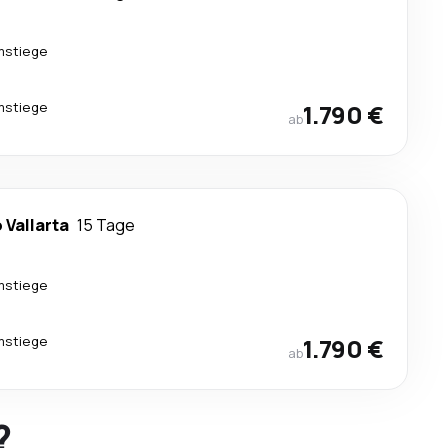
mstiege
mstiege
1.790 €
ab
 Vallarta
15 Tage
mstiege
mstiege
1.790 €
ab
?