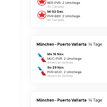
BER
-
PVR
·
2 Umstiege
Air Canada
Mi 02 Dez.
PVR
-
BER
·
2 Umstiege
Air Canada
München
-
Puerto Vallarta
14 Tage
Mo 16 Nov.
MUC
-
PVR
·
2 Umstiege
American Airlines
So 29 Nov.
PVR
-
MUC
·
2 Umstiege
American Airlines
München
-
Puerto Vallarta
14 Tage