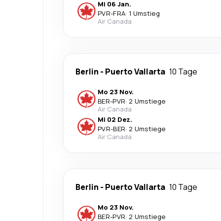
Mi 06 Jan.
PVR
-
FRA
·
1 Umstieg
Air Canada
Berlin
-
Puerto Vallarta
10 Tage
Mo 23 Nov.
BER
-
PVR
·
2 Umstiege
Air Canada
Mi 02 Dez.
PVR
-
BER
·
2 Umstiege
Air Canada
Berlin
-
Puerto Vallarta
10 Tage
Mo 23 Nov.
BER
-
PVR
·
2 Umstiege