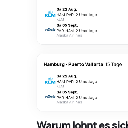
Sa 22 Aug.
HAM
-
PVR
·
2 Umstiege
KLM
Sa 05 Sept.
PVR
-
HAM
·
2 Umstiege
Alaska Airlines
Hamburg
-
Puerto Vallarta
15 Tage
Sa 22 Aug.
HAM
-
PVR
·
2 Umstiege
KLM
Sa 05 Sept.
PVR
-
HAM
·
2 Umstiege
Alaska Airlines
Warum lohnt es sic