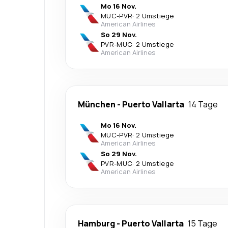
Mo 16 Nov.
MUC
-
PVR
·
2 Umstiege
American Airlines
So 29 Nov.
PVR
-
MUC
·
2 Umstiege
American Airlines
München
-
Puerto Vallarta
14 Tage
Mo 16 Nov.
MUC
-
PVR
·
2 Umstiege
American Airlines
So 29 Nov.
PVR
-
MUC
·
2 Umstiege
American Airlines
Hamburg
-
Puerto Vallarta
15 Tage