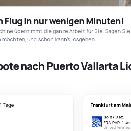
n Flug in nur wenigen Minuten!
hine übernimmt die ganze Arbeit für Sie. Sagen Sie
en möchten, und schon kann’s losgehen.
ote nach Puerto Vallarta L
11 Tage
Frankfurt am Mai
So 27 Dez.
FRA
-
PVR
·
1 Um
United Airlines