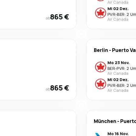
Air Canada
Mi 02 Dez.
865 €
PVR
-
BER
·
2 Um
ab
Air Canada
Berlin
-
Puerto Va
Mo 23 Nov.
BER
-
PVR
·
2 Um
Air Canada
Mi 02 Dez.
865 €
PVR
-
BER
·
2 Um
ab
Air Canada
München
-
Puerto
Mo 16 Nov.