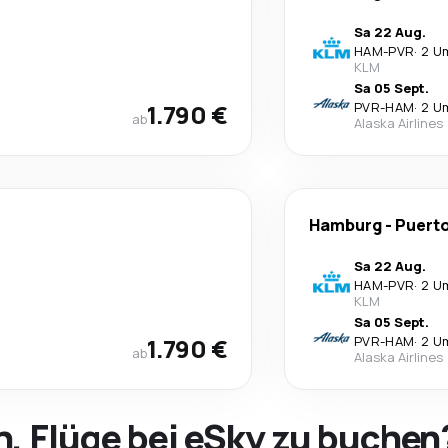
Sa 22 Aug.
HAM
-
PVR
·
2 U
KLM
Sa 05 Sept.
1.790 €
PVR
-
HAM
·
2 U
ab
Alaska Airlines
Hamburg
-
Puerto
Sa 22 Aug.
HAM
-
PVR
·
2 U
KLM
Sa 05 Sept.
1.790 €
PVR
-
HAM
·
2 U
ab
Alaska Airlines
h, Flüge bei eSky zu buchen