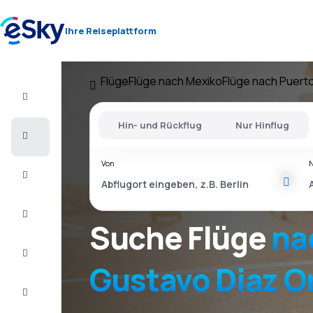
Ihre Reiseplattform
Flüge
Flüge nach Mexiko
Flüge nach Puerto
Flug+Hotel
Hin- und Rückflug
Nur Hinflug
Flüge
Von
Urlaub
Kurzurlaub
Suche Flüge
na
Unterkunft
Gustavo Diaz O
Schnäppchen