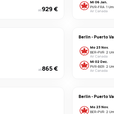
Mi 06 Jan.
929 €
PVR
-
FRA
·
1 Um
ab
Air Canada
Berlin
-
Puerto Va
Mo 23 Nov.
BER
-
PVR
·
2 Um
Air Canada
Mi 02 Dez.
865 €
PVR
-
BER
·
2 Um
ab
Air Canada
Berlin
-
Puerto Va
Mo 23 Nov.
BER
-
PVR
·
2 Um