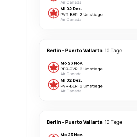
Air Canada
Mi 02 Dez.
PVR
-
BER
·
2 Umstiege
Air Canada
Berlin
-
Puerto Vallarta
10 Tage
Mo 23 Nov.
BER
-
PVR
·
2 Umstiege
Air Canada
Mi 02 Dez.
PVR
-
BER
·
2 Umstiege
Air Canada
Berlin
-
Puerto Vallarta
10 Tage
Mo 23 Nov.