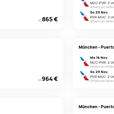
MUC
-
PVR
·
2 U
American Airli
So 29 Nov.
865 €
PVR
-
MUC
·
2 U
ab
American Airli
München
-
Puerto
Mo 16 Nov.
MUC
-
PVR
·
2 U
American Airli
So 29 Nov.
964 €
PVR
-
MUC
·
2 U
ab
American Airli
München
-
Puerto