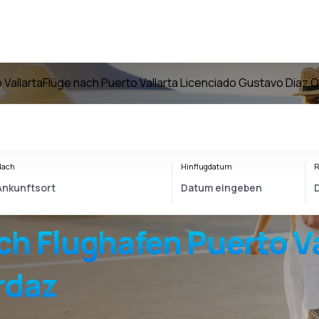
 Vallarta
Flüge nach Puerto Vallarta Licenciado Gustavo Diaz 
Nach
Hinflugdatum
R
ch
Flughafen
Puerto V
rdaz