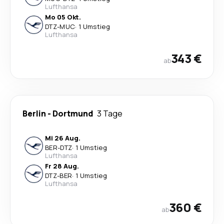
Lufthansa
Mo 05 Okt.
DTZ
-
MUC
·
1 Umstieg
Lufthansa
343 €
ab
Berlin
-
Dortmund
3 Tage
Mi 26 Aug.
BER
-
DTZ
·
1 Umstieg
Lufthansa
Fr 28 Aug.
DTZ
-
BER
·
1 Umstieg
Lufthansa
360 €
ab