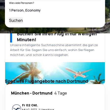
Wie viele Personen?
Suchen
Buchen Sie Ihren Flug in nur wenigen
Minuten!
Unsere intelligente Suchmaschine übernimmt die ganze
Arbeit für Sie. Sagen Sie uns einfach, wohin Sie fliegen
möchten, und schon kann’s losgehen.
Spezielle Flugangebote nach Dortmund
München
-
Dortmund
4 Tage
Fr 02 Okt.
MUC
-
DTZ
·
1 Umstieg