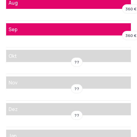
Aug
360 €
Sep
360 €
Okt
??
Nov
??
Dez
??
Jan