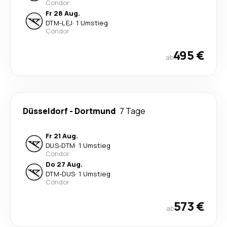
Condor
Fr 28 Aug.
DTM
-
LEJ
·
1 Umstieg
Condor
495 €
ab
Düsseldorf
-
Dortmund
7 Tage
Fr 21 Aug.
DUS
-
DTM
·
1 Umstieg
Condor
Do 27 Aug.
DTM
-
DUS
·
1 Umstieg
Condor
573 €
ab