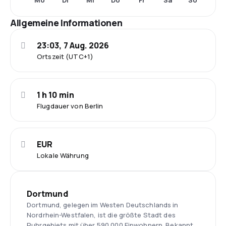
Mo
Di
Mi
Do
Fr
Sa
So
Allgemeine Informationen
23:03, 7 Aug. 2026
Ortszeit (UTC+1)
1 h 10 min
Flugdauer von Berlin
EUR
Lokale Währung
Dortmund
Dortmund, gelegen im Westen Deutschlands in
Nordrhein-Westfalen, ist die größte Stadt des
Ruhrgebiets mit über 590.000 Einwohnern. Bekannt