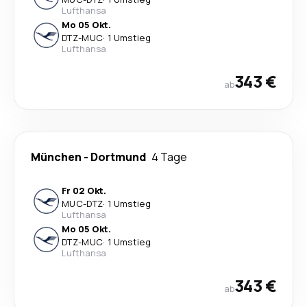
Lufthansa
Mo 05 Okt.
DTZ
-
MUC
·
1 Umstieg
Lufthansa
343 €
ab
München
-
Dortmund
4 Tage
Fr 02 Okt.
MUC
-
DTZ
·
1 Umstieg
Lufthansa
Mo 05 Okt.
DTZ
-
MUC
·
1 Umstieg
Lufthansa
343 €
ab