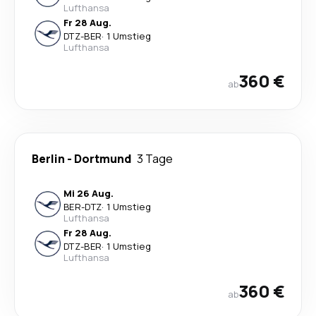
Lufthansa
Fr 28 Aug.
DTZ
-
BER
·
1 Umstieg
Lufthansa
360 €
ab
Berlin
-
Dortmund
3 Tage
Mi 26 Aug.
BER
-
DTZ
·
1 Umstieg
Lufthansa
Fr 28 Aug.
DTZ
-
BER
·
1 Umstieg
Lufthansa
360 €
ab