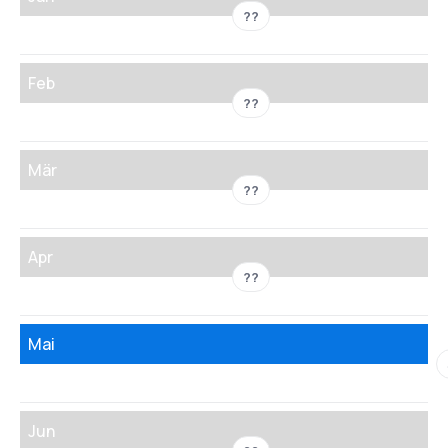
??
Feb
??
Mär
??
Apr
??
Mai
Jun