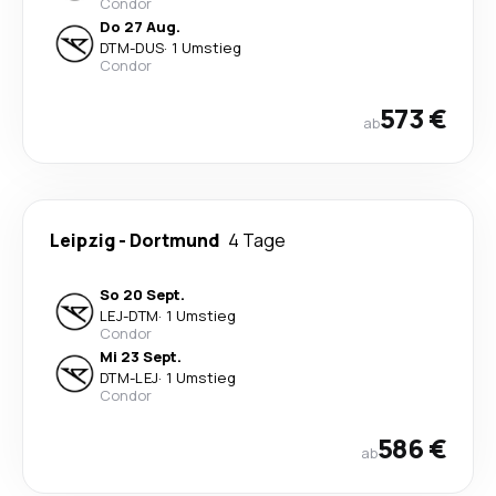
Condor
Do 27 Aug.
DTM
-
DUS
·
1 Umstieg
Condor
573 €
ab
Leipzig
-
Dortmund
4 Tage
So 20 Sept.
LEJ
-
DTM
·
1 Umstieg
Condor
Mi 23 Sept.
DTM
-
LEJ
·
1 Umstieg
Condor
586 €
ab