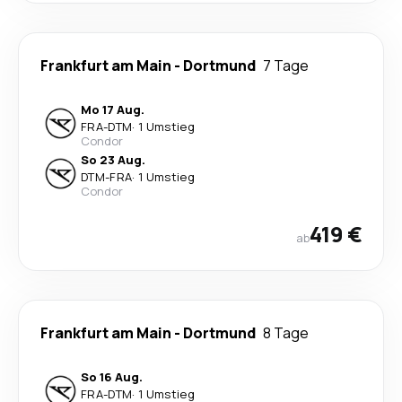
Frankfurt am Main
-
Dortmund
7 Tage
Mo 17 Aug.
FRA
-
DTM
·
1 Umstieg
Condor
So 23 Aug.
DTM
-
FRA
·
1 Umstieg
Condor
419 €
ab
Frankfurt am Main
-
Dortmund
8 Tage
So 16 Aug.
FRA
-
DTM
·
1 Umstieg