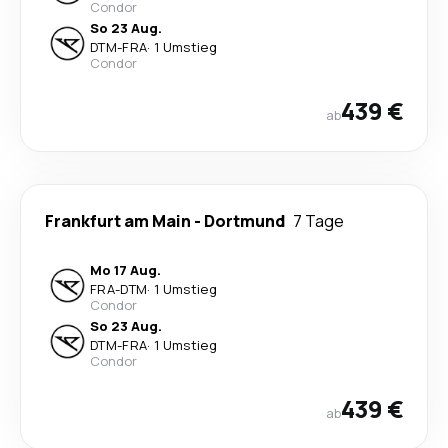
Condor
So 23 Aug.
DTM
-
FRA
·
1 Umstieg
Condor
439 €
ab
Frankfurt am Main
-
Dortmund
7 Tage
Mo 17 Aug.
FRA
-
DTM
·
1 Umstieg
Condor
So 23 Aug.
DTM
-
FRA
·
1 Umstieg
Condor
439 €
ab