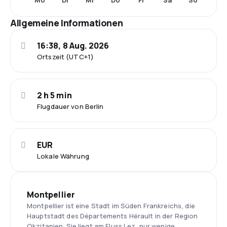
Mo
Di
Mi
Do
Fr
Sa
So
Allgemeine Informationen
16:38, 8 Aug. 2026
Ortszeit (UTC+1)
2 h 5 min
Flugdauer von Berlin
EUR
Lokale Währung
Montpellier
Montpellier ist eine Stadt im Süden Frankreichs, die
Hauptstadt des Départements Hérault in der Region
Okzitanien. Sie liegt am Fluss Lez, nur wenige