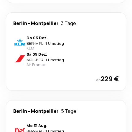
Berlin
-
Montpellier
3 Tage
Do 03 Dez.
BER
-
MPL
·
1 Umstieg
KLM
Sa 05 Dez.
MPL
-
BER
·
1 Umstieg
Air France
229 €
ab
Berlin
-
Montpellier
5 Tage
Mo 31 Aug.
BER
-
MPL
·
1 Umstieg