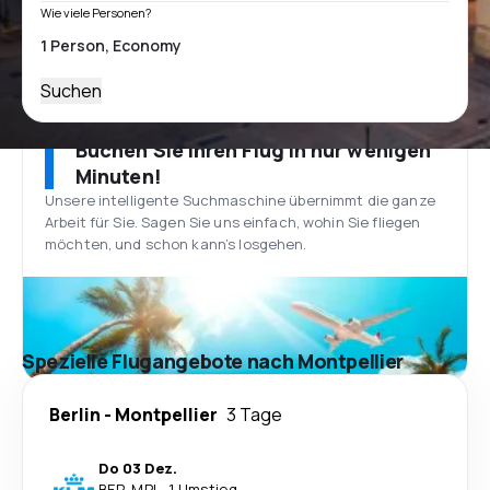
Wie viele Personen?
Suchen
Buchen Sie Ihren Flug in nur wenigen
Minuten!
Unsere intelligente Suchmaschine übernimmt die ganze
Arbeit für Sie. Sagen Sie uns einfach, wohin Sie fliegen
möchten, und schon kann’s losgehen.
Spezielle Flugangebote nach Montpellier
Berlin
-
Montpellier
3 Tage
Do 03 Dez.
BER
-
MPL
·
1 Umstieg