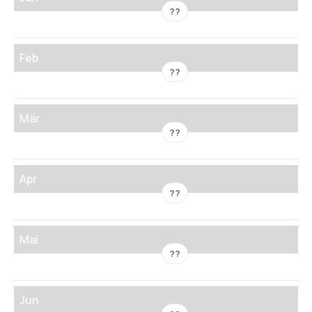
??
Feb
??
Mär
??
Apr
??
Mai
??
Jun