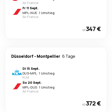
Air France
Fr 11 Sept.
MPL
-
NUE
·
1 Umstieg
Air France
347 €
ab
Düsseldorf
-
Montpellier
6 Tage
Di 15 Sept.
DUS
-
MPL
·
1 Umstieg
KLM
So 20 Sept.
MPL
-
DUS
·
1 Umstieg
Air France
372 €
ab