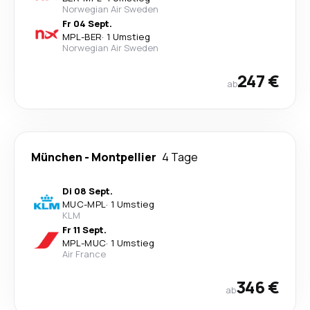
Norwegian Air Sweden
Fr 04 Sept.
MPL
-
BER
·
1 Umstieg
Norwegian Air Sweden
247 €
ab
München
-
Montpellier
4 Tage
Di 08 Sept.
MUC
-
MPL
·
1 Umstieg
KLM
Fr 11 Sept.
MPL
-
MUC
·
1 Umstieg
Air France
346 €
ab