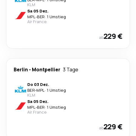
KLM
Sa 05 Dez.
MPL
-
BER
·
1 Umstieg
Air France
229 €
ab
Berlin
-
Montpellier
3 Tage
Do 03 Dez.
BER
-
MPL
·
1 Umstieg
KLM
Sa 05 Dez.
MPL
-
BER
·
1 Umstieg
Air France
229 €
ab