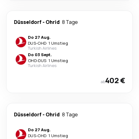
Düsseldorf
-
Ohrid
8 Tage
Do 27 Aug.
DUS
-
OHD
·
1 Umstieg
Turkish Airlines
Do 03 Sept.
OHD
-
DUS
·
1 Umstieg
Turkish Airlines
402 €
ab
Düsseldorf
-
Ohrid
8 Tage
Do 27 Aug.
DUS
-
OHD
·
1 Umstieg