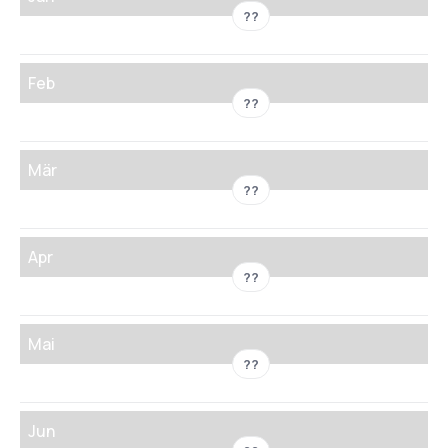
??
Feb
??
Mär
??
Apr
??
Mai
??
Jun