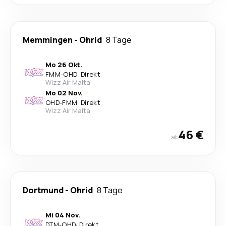
Memmingen
-
Ohrid
8 Tage
Mo 26 Okt.
FMM
-
OHD
·
Direkt
Wizz Air Malta
Mo 02 Nov.
OHD
-
FMM
·
Direkt
Wizz Air Malta
46 €
ab
Dortmund
-
Ohrid
8 Tage
Mi 04 Nov.
DTM
-
OHD
·
Direkt