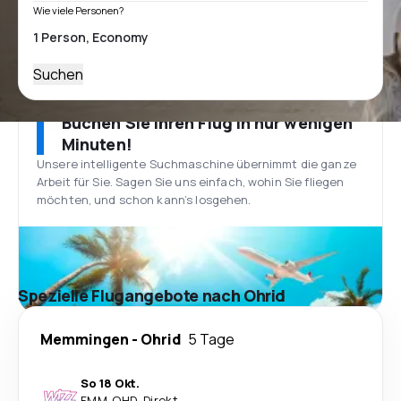
Wie viele Personen?
Suchen
Buchen Sie Ihren Flug in nur wenigen
Minuten!
Unsere intelligente Suchmaschine übernimmt die ganze
Arbeit für Sie. Sagen Sie uns einfach, wohin Sie fliegen
möchten, und schon kann’s losgehen.
Spezielle Flugangebote nach Ohrid
Memmingen
-
Ohrid
5 Tage
So 18 Okt.
FMM
-
OHD
·
Direkt