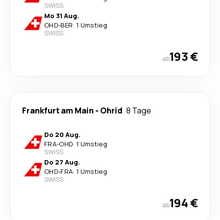
SWISS
Mo 31 Aug.
OHD
-
BER
·
1 Umstieg
SWISS
193 €
ab
Frankfurt am Main
-
Ohrid
8 Tage
Do 20 Aug.
FRA
-
OHD
·
1 Umstieg
SWISS
Do 27 Aug.
OHD
-
FRA
·
1 Umstieg
SWISS
194 €
ab