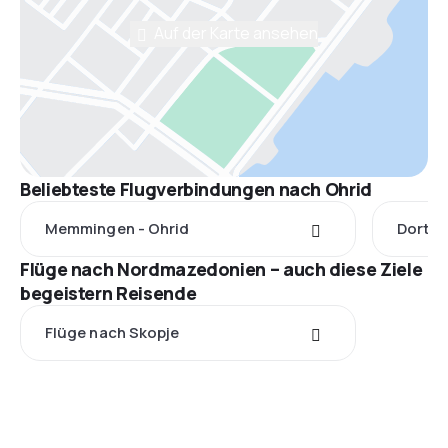
Auf der Karte ansehen
Beliebteste Flugverbindungen nach Ohrid
Memmingen - Ohrid
Dortmu
Flüge nach Nordmazedonien – auch diese Ziele
begeistern Reisende
Flüge nach Skopje