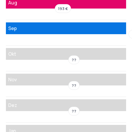
Aug
193 €
Sep
Okt
??
Nov
??
Dez
??
Jan