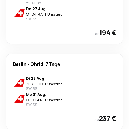
Austrian
Do 27 Aug.
OHD
-
FRA
·
1 Umstieg
SWISS
194 €
ab
Berlin
-
Ohrid
7 Tage
Di 25 Aug.
BER
-
OHD
·
1 Umstieg
SWISS
Mo 31 Aug.
OHD
-
BER
·
1 Umstieg
SWISS
237 €
ab