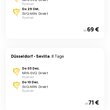
Ryanair
Do 29 Okt.
SVQ
-
NRN
·
Direkt
Ryanair
69 €
ab
Düsseldorf
-
Sevilla
8 Tage
Do 03 Dez.
NRN
-
SVQ
·
Direkt
Ryanair
Do 10 Dez.
SVQ
-
NRN
·
Direkt
Ryanair
71 €
ab