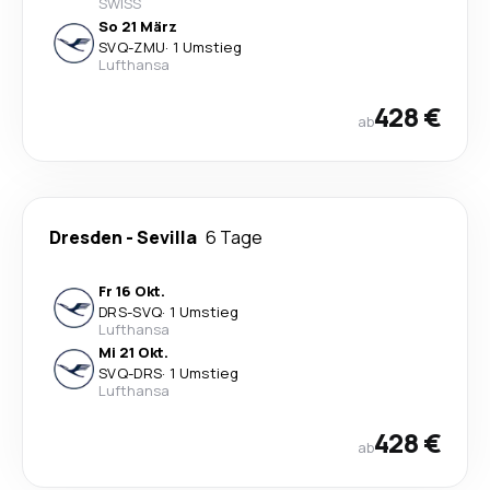
SWISS
So 21 März
SVQ
-
ZMU
·
1 Umstieg
Lufthansa
428 €
ab
Dresden
-
Sevilla
6 Tage
Fr 16 Okt.
DRS
-
SVQ
·
1 Umstieg
Lufthansa
Mi 21 Okt.
SVQ
-
DRS
·
1 Umstieg
Lufthansa
428 €
ab