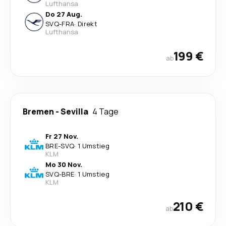
Lufthansa
Do 27 Aug.
SVQ
-
FRA
·
Direkt
Lufthansa
199 €
ab
Bremen
-
Sevilla
4 Tage
Fr 27 Nov.
BRE
-
SVQ
·
1 Umstieg
KLM
Mo 30 Nov.
SVQ
-
BRE
·
1 Umstieg
KLM
210 €
ab