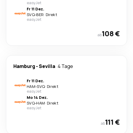
easyJet
Fr 11 Dez.
SVQ
-
BER
·
Direkt
easyJet
108 €
ab
Hamburg
-
Sevilla
4 Tage
Fr 11 Dez.
HAM
-
SVQ
·
Direkt
easyJet
Mo 14 Dez.
SVQ
-
HAM
·
Direkt
easyJet
111 €
ab