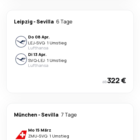
Leipzig
-
Sevilla
6 Tage
Do 08 Apr.
LEJ
-
SVQ
·
1 Umstieg
Lufthansa
Di 13 Apr.
SVQ
-
LEJ
·
1 Umstieg
Lufthansa
322 €
ab
München
-
Sevilla
7 Tage
Mo 15 März
ZMU
-
SVQ
·
1 Umstieg