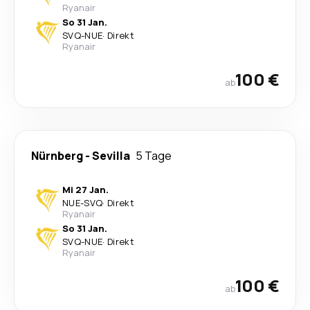
Ryanair
So 31 Jan.
SVQ
-
NUE
·
Direkt
Ryanair
100 €
ab
Nürnberg
-
Sevilla
5 Tage
Mi 27 Jan.
NUE
-
SVQ
·
Direkt
Ryanair
So 31 Jan.
SVQ
-
NUE
·
Direkt
Ryanair
100 €
ab