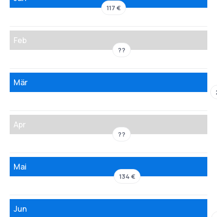
117 €
Feb
??
Mär
Apr
??
Mai
134 €
Jun