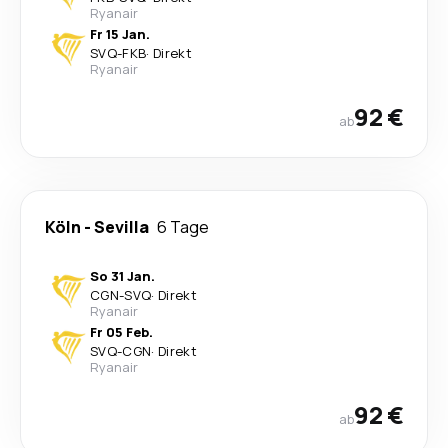
Ryanair
Fr 15 Jan.
SVQ
-
FKB
·
Direkt
Ryanair
92 €
ab
Köln
-
Sevilla
6 Tage
So 31 Jan.
CGN
-
SVQ
·
Direkt
Ryanair
Fr 05 Feb.
SVQ
-
CGN
·
Direkt
Ryanair
92 €
ab