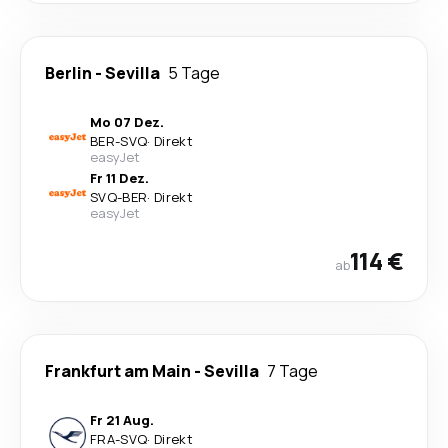
Berlin
-
Sevilla
5 Tage
Mo 07 Dez.
BER
-
SVQ
·
Direkt
easyJet
Fr 11 Dez.
SVQ
-
BER
·
Direkt
easyJet
114 €
ab
Frankfurt am Main
-
Sevilla
7 Tage
Fr 21 Aug.
FRA
-
SVQ
·
Direkt