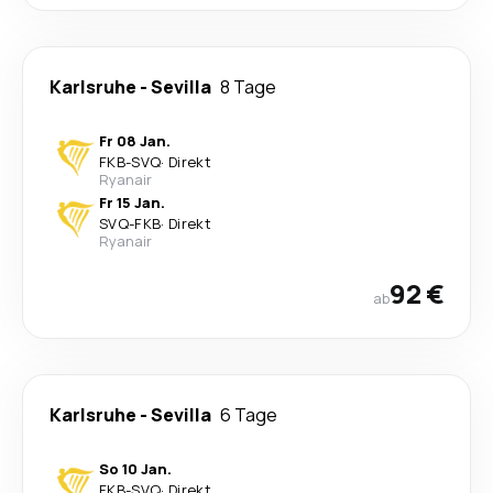
Karlsruhe
-
Sevilla
8 Tage
Fr 08 Jan.
FKB
-
SVQ
·
Direkt
Ryanair
Fr 15 Jan.
SVQ
-
FKB
·
Direkt
Ryanair
92 €
ab
Karlsruhe
-
Sevilla
6 Tage
So 10 Jan.
FKB
-
SVQ
·
Direkt