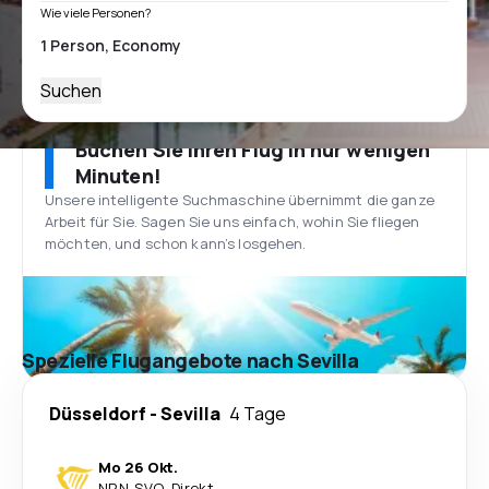
Wie viele Personen?
Suchen
Buchen Sie Ihren Flug in nur wenigen
Minuten!
Unsere intelligente Suchmaschine übernimmt die ganze
Arbeit für Sie. Sagen Sie uns einfach, wohin Sie fliegen
möchten, und schon kann’s losgehen.
Spezielle Flugangebote nach Sevilla
Düsseldorf
-
Sevilla
4 Tage
Mo 26 Okt.
NRN
-
SVQ
·
Direkt