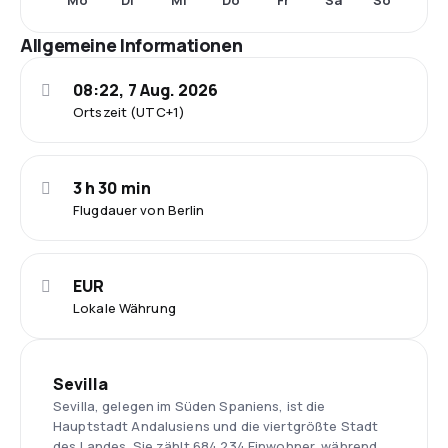
Mo
Di
Mi
Do
Fr
Sa
So
Allgemeine Informationen
08:22, 7 Aug. 2026
Ortszeit (UTC+1)
3 h 30 min
Flugdauer von Berlin
EUR
Lokale Währung
Sevilla
Sevilla, gelegen im Süden Spaniens, ist die
Hauptstadt Andalusiens und die viertgrößte Stadt
des Landes. Sie zählt 684.234 Einwohner, während