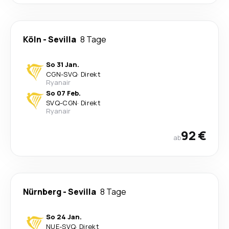
Köln
-
Sevilla
8 Tage
So 31 Jan.
CGN
-
SVQ
·
Direkt
Ryanair
So 07 Feb.
SVQ
-
CGN
·
Direkt
Ryanair
92 €
ab
Nürnberg
-
Sevilla
8 Tage
So 24 Jan.
NUE
-
SVQ
·
Direkt