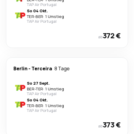
TAP Air Portugal
So 04 Okt.
TER
-
BER
·
1 Umstieg
TAP Air Portugal
372 €
ab
Berlin
-
Terceira
8 Tage
So 27 Sept.
BER
-
TER
·
1 Umstieg
TAP Air Portugal
So 04 Okt.
TER
-
BER
·
1 Umstieg
TAP Air Portugal
373 €
ab