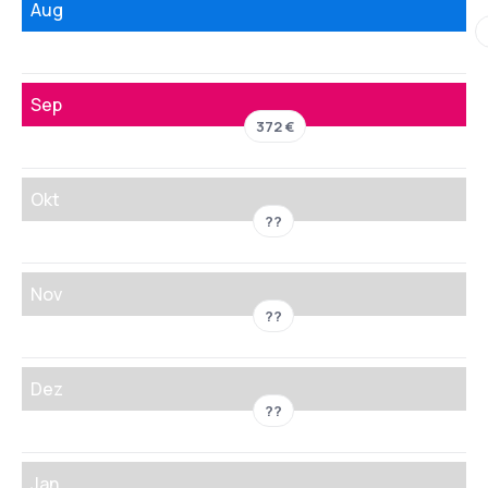
Aug
Sep
372 €
Okt
??
Nov
??
Dez
??
Jan