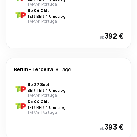
TAP Air Portugal
So 04 Okt.
TER
-
BER
·
1 Umstieg
TAP Air Portugal
392 €
ab
Berlin
-
Terceira
8 Tage
So 27 Sept.
BER
-
TER
·
1 Umstieg
TAP Air Portugal
So 04 Okt.
TER
-
BER
·
1 Umstieg
TAP Air Portugal
393 €
ab