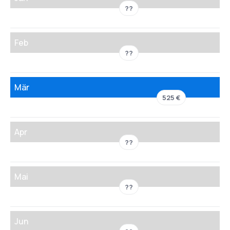
??
Feb
??
Mär
525 €
Apr
??
Mai
??
Jun