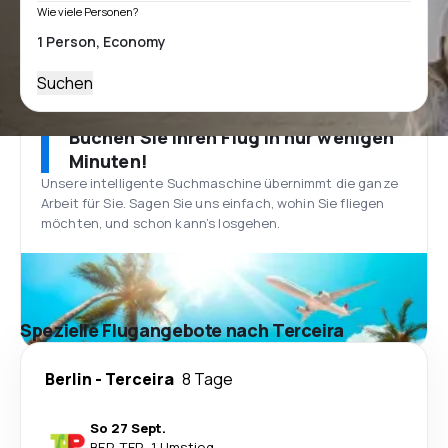
Wie viele Personen?
Suchen
Buchen Sie Ihren Flug in nur wenigen
Minuten!
Unsere intelligente Suchmaschine übernimmt die ganze
Arbeit für Sie. Sagen Sie uns einfach, wohin Sie fliegen
möchten, und schon kann’s losgehen.
Spezielle Flugangebote nach Terceira
Berlin
-
Terceira
8 Tage
So 27 Sept.
BER
-
TER
·
1 Umstieg