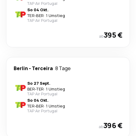
TAP Air Portugal
So 04 Okt.
TER
-
BER
·
1 Umstieg
TAP Air Portugal
395 €
ab
Berlin
-
Terceira
8 Tage
So 27 Sept.
BER
-
TER
·
1 Umstieg
TAP Air Portugal
So 04 Okt.
TER
-
BER
·
1 Umstieg
TAP Air Portugal
396 €
ab