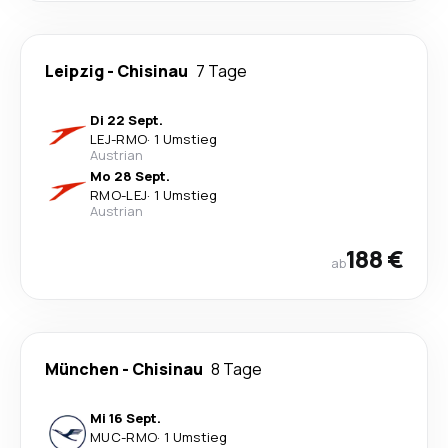
Leipzig
-
Chisinau
7 Tage
Di 22 Sept.
LEJ
-
RMO
·
1 Umstieg
Austrian
Mo 28 Sept.
RMO
-
LEJ
·
1 Umstieg
Austrian
188 €
ab
München
-
Chisinau
8 Tage
Mi 16 Sept.
MUC
-
RMO
·
1 Umstieg