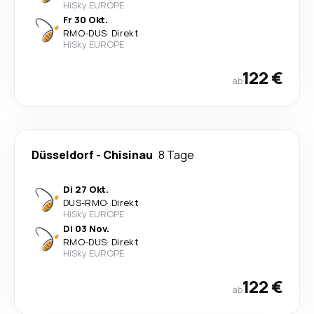
HiSky EUROPE
Fr 30 Okt.
RMO
-
DUS
·
Direkt
HiSky EUROPE
122 €
ab
Düsseldorf
-
Chisinau
8 Tage
Di 27 Okt.
DUS
-
RMO
·
Direkt
HiSky EUROPE
Di 03 Nov.
RMO
-
DUS
·
Direkt
HiSky EUROPE
122 €
ab