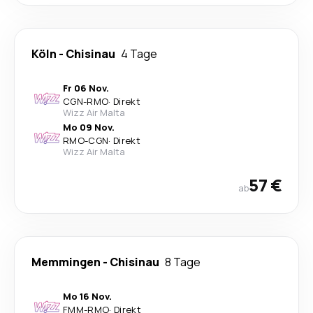
Köln
-
Chisinau
4 Tage
Fr 06 Nov.
CGN
-
RMO
·
Direkt
Wizz Air Malta
Mo 09 Nov.
RMO
-
CGN
·
Direkt
Wizz Air Malta
57 €
ab
Memmingen
-
Chisinau
8 Tage
Mo 16 Nov.
FMM
-
RMO
·
Direkt