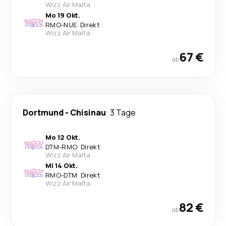
Wizz Air Malta
Mo 19 Okt.
RMO
-
NUE
·
Direkt
Wizz Air Malta
67 €
ab
Dortmund
-
Chisinau
3 Tage
Mo 12 Okt.
DTM
-
RMO
·
Direkt
Wizz Air Malta
Mi 14 Okt.
RMO
-
DTM
·
Direkt
Wizz Air Malta
82 €
ab