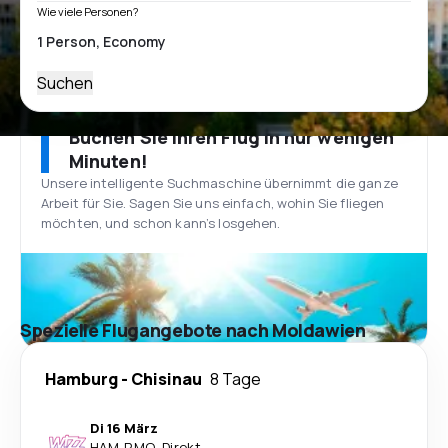
Wie viele Personen?
Suchen
Buchen Sie Ihren Flug in nur wenigen
Minuten!
Unsere intelligente Suchmaschine übernimmt die ganze
Arbeit für Sie. Sagen Sie uns einfach, wohin Sie fliegen
möchten, und schon kann’s losgehen.
Spezielle Flugangebote nach Moldawien
Hamburg
-
Chisinau
8 Tage
Di 16 März
HAM
-
RMO
·
Direkt