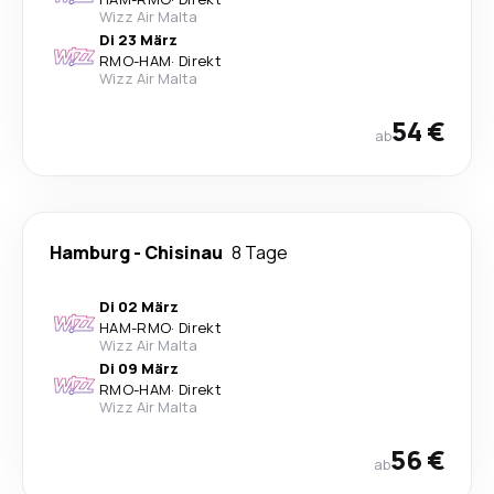
Wizz Air Malta
Di 23 März
RMO
-
HAM
·
Direkt
Wizz Air Malta
54 €
ab
Hamburg
-
Chisinau
8 Tage
Di 02 März
HAM
-
RMO
·
Direkt
Wizz Air Malta
Di 09 März
RMO
-
HAM
·
Direkt
Wizz Air Malta
56 €
ab