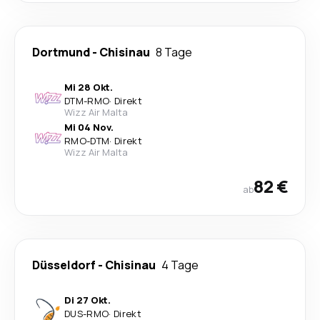
Dortmund
-
Chisinau
8 Tage
Mi 28 Okt.
DTM
-
RMO
·
Direkt
Wizz Air Malta
Mi 04 Nov.
RMO
-
DTM
·
Direkt
Wizz Air Malta
82 €
ab
Düsseldorf
-
Chisinau
4 Tage
Di 27 Okt.
DUS
-
RMO
·
Direkt