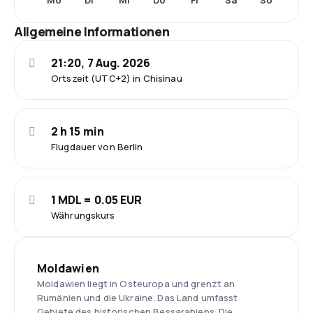
Mo
Di
Mi
Do
Fr
Sa
So
Allgemeine Informationen
21:20, 7 Aug. 2026
Ortszeit (UTC+2) in Chisinau
2 h 15 min
Flugdauer von Berlin
1 MDL = 0.05 EUR
Währungskurs
Moldawien
Moldawien liegt in Osteuropa und grenzt an
Rumänien und die Ukraine. Das Land umfasst
Gebiete des historischen Bessarabiens. Die