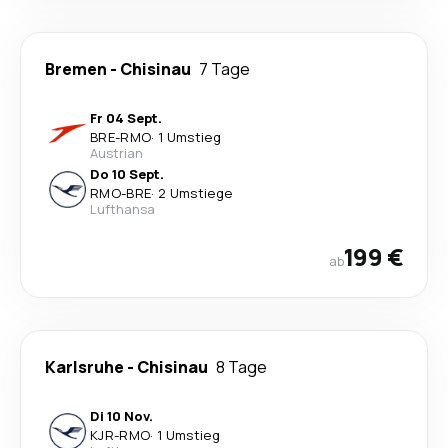
Bremen
-
Chisinau
7 Tage
Fr 04 Sept.
BRE
-
RMO
·
1 Umstieg
Austrian
Do 10 Sept.
RMO
-
BRE
·
2 Umstiege
Lufthansa
199 €
ab
Karlsruhe
-
Chisinau
8 Tage
Di 10 Nov.
KJR
-
RMO
·
1 Umstieg