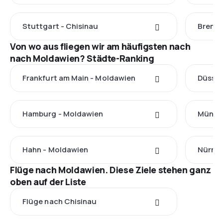
Stuttgart - Chisinau
Bremen
Von wo aus fliegen wir am häufigsten nach
nach Moldawien? Städte-Ranking
Frankfurt am Main - Moldawien
Düssel
Hamburg - Moldawien
Münch
Hahn - Moldawien
Nürnbe
Flüge nach Moldawien. Diese Ziele stehen ganz
oben auf der Liste
Flüge nach Chisinau