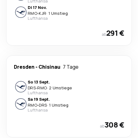
Lufthansa
Di 17 Nov.
RMO
-
KJR
·
1 Umstieg
Lufthansa
291 €
ab
Dresden
-
Chisinau
7 Tage
So 13 Sept.
DRS
-
RMO
·
2 Umstiege
Lufthansa
Sa 19 Sept.
RMO
-
DRS
·
1 Umstieg
Lufthansa
308 €
ab