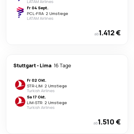
LATAM Airlines
Fr 04 Sept.
PCL
-
FRA
·
2 Umstiege
LATAM Airlines
1.412 €
ab
Stuttgart
-
Lima
16 Tage
Fr 02 Okt.
STR
-
LIM
·
2 Umstiege
Turkish Airlines
Sa 17 Okt.
LIM
-
STR
·
2 Umstiege
Turkish Airlines
1.510 €
ab