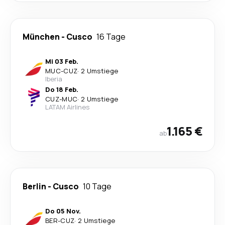
München
-
Cusco
16 Tage
Mi 03 Feb.
MUC
-
CUZ
·
2 Umstiege
Iberia
Do 18 Feb.
CUZ
-
MUC
·
2 Umstiege
LATAM Airlines
1.165 €
ab
Berlin
-
Cusco
10 Tage
Do 05 Nov.
BER
-
CUZ
·
2 Umstiege