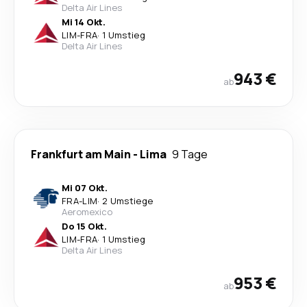
Delta Air Lines
Mi 14 Okt.
LIM
-
FRA
·
1 Umstieg
Delta Air Lines
943 €
ab
Frankfurt am Main
-
Lima
9 Tage
Mi 07 Okt.
FRA
-
LIM
·
2 Umstiege
Aeromexico
Do 15 Okt.
LIM
-
FRA
·
1 Umstieg
Delta Air Lines
953 €
ab