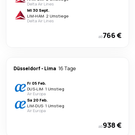
Delta Air Lines
Mi 30 Sept.
LIM
-
HAM
·
2 Umstiege
Delta Air Lines
766 €
ab
Düsseldorf
-
Lima
16 Tage
Fr 05 Feb.
DUS
-
LIM
·
1 Umstieg
Air Europa
Sa 20 Feb.
LIM
-
DUS
·
1 Umstieg
Air Europa
938 €
ab