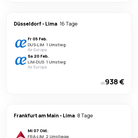
Düsseldorf
-
Lima
16 Tage
Fr 05 Feb.
DUS
-
LIM
·
1 Umstieg
Air Europa
Sa 20 Feb.
LIM
-
DUS
·
1 Umstieg
Air Europa
938 €
ab
Frankfurt am Main
-
Lima
8 Tage
Mi 07 Okt.
FRA
-
LIM
·
2 Umstiege