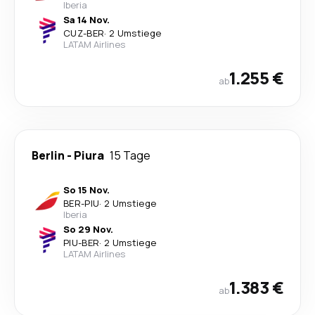
Iberia
Sa 14 Nov.
CUZ
-
BER
·
2 Umstiege
LATAM Airlines
1.255 €
ab
Berlin
-
Piura
15 Tage
So 15 Nov.
BER
-
PIU
·
2 Umstiege
Iberia
So 29 Nov.
PIU
-
BER
·
2 Umstiege
LATAM Airlines
1.383 €
ab