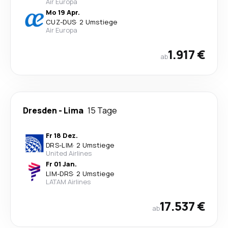
Air Europa
Mo 19 Apr.
CUZ
-
DUS
·
2 Umstiege
Air Europa
1.917 €
ab
Dresden
-
Lima
15 Tage
Fr 18 Dez.
DRS
-
LIM
·
2 Umstiege
United Airlines
Fr 01 Jan.
LIM
-
DRS
·
2 Umstiege
LATAM Airlines
17.537 €
ab