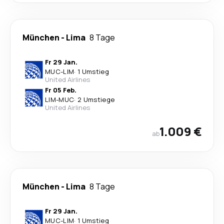
München
-
Lima
8 Tage
Fr 29 Jan.
MUC
-
LIM
·
1 Umstieg
United Airlines
Fr 05 Feb.
LIM
-
MUC
·
2 Umstiege
United Airlines
1.009 €
ab
München
-
Lima
8 Tage
Fr 29 Jan.
MUC
-
LIM
·
1 Umstieg