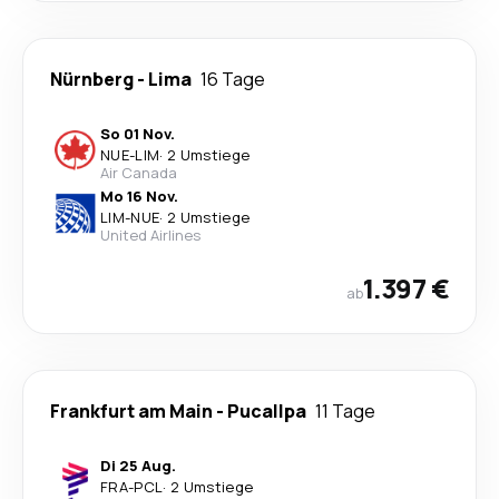
Nürnberg
-
Lima
16 Tage
So 01 Nov.
NUE
-
LIM
·
2 Umstiege
Air Canada
Mo 16 Nov.
LIM
-
NUE
·
2 Umstiege
United Airlines
1.397 €
ab
Frankfurt am Main
-
Pucallpa
11 Tage
Di 25 Aug.
FRA
-
PCL
·
2 Umstiege