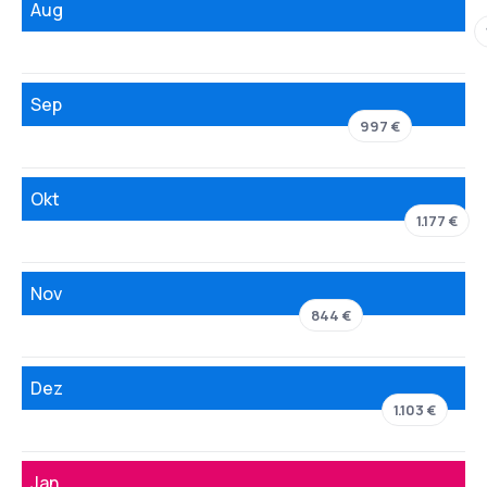
Aug
Sep
997 €
Okt
1.177 €
Nov
844 €
Dez
1.103 €
Jan