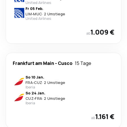
United Airlines
Fr 05 Feb.
LIM
-
MUC
·
2 Umstiege
United Airlines
1.009 €
ab
Frankfurt am Main
-
Cusco
15 Tage
So 10 Jan.
FRA
-
CUZ
·
2 Umstiege
Iberia
So 24 Jan.
CUZ
-
FRA
·
2 Umstiege
Iberia
1.161 €
ab