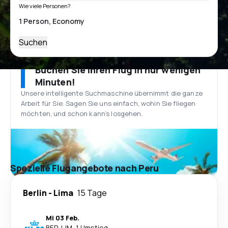
Wie viele Personen?
Suchen
Buchen Sie Ihren Flug in nur wenigen
Minuten!
Unsere intelligente Suchmaschine übernimmt die ganze
Arbeit für Sie. Sagen Sie uns einfach, wohin Sie fliegen
möchten, und schon kann’s losgehen.
Spezielle Flugangebote nach Peru
Berlin
-
Lima
15 Tage
Mi 03 Feb.
BER
-
LIM
·
1 Umstieg