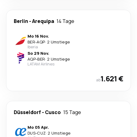
Berlin
-
Arequipa
14 Tage
Mo 16 Nov.
BER
-
AQP
·
2 Umstiege
Iberia
So 29 Nov.
AQP
-
BER
·
2 Umstiege
LATAM Airlines
1.621 €
ab
Düsseldorf
-
Cusco
15 Tage
Mo 05 Apr.
DUS
-
CUZ
·
2 Umstiege