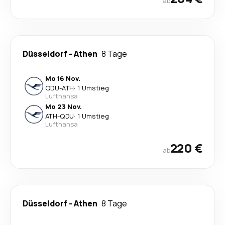
ab
Düsseldorf
-
Athen
8 Tage
Mo 16 Nov.
QDU
-
ATH
·
1 Umstieg
Lufthansa
Mo 23 Nov.
ATH
-
QDU
·
1 Umstieg
Lufthansa
220 €
ab
Düsseldorf
-
Athen
8 Tage