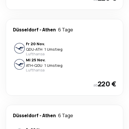
Düsseldorf
-
Athen
6 Tage
Fr 20 Nov.
QDU
-
ATH
·
1 Umstieg
Lufthansa
Mi 25 Nov.
ATH
-
QDU
·
1 Umstieg
Lufthansa
220 €
ab
Düsseldorf
-
Athen
6 Tage