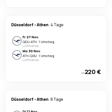
Düsseldorf
-
Athen
4 Tage
Fr 27 Nov.
QDU
-
ATH
·
1 Umstieg
Lufthansa
Mo 30 Nov.
ATH
-
QDU
·
1 Umstieg
Lufthansa
220 €
ab
Düsseldorf
-
Athen
8 Tage
Di 17 Nov.