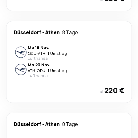
Düsseldorf
-
Athen
8 Tage
Mo 16 Nov.
QDU
-
ATH
·
1 Umstieg
Lufthansa
Mo 23 Nov.
ATH
-
QDU
·
1 Umstieg
Lufthansa
220 €
ab
Düsseldorf
-
Athen
8 Tage