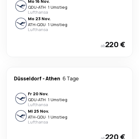
Mo 16 Nov.
QDU
-
ATH
·
1 Umstieg
Lufthansa
Mo 23 Nov.
ATH
-
QDU
·
1 Umstieg
Lufthansa
220 €
ab
Düsseldorf
-
Athen
6 Tage
Fr 20 Nov.
QDU
-
ATH
·
1 Umstieg
Lufthansa
Mi 25 Nov.
ATH
-
QDU
·
1 Umstieg
Lufthansa
220 €
ab