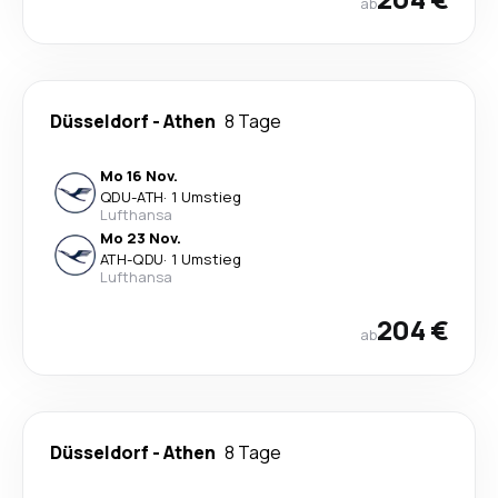
ab
Düsseldorf
-
Athen
8 Tage
Mo 16 Nov.
QDU
-
ATH
·
1 Umstieg
Lufthansa
Mo 23 Nov.
ATH
-
QDU
·
1 Umstieg
Lufthansa
204 €
ab
Düsseldorf
-
Athen
8 Tage