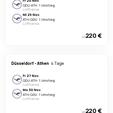
Fr 20 Nov.
QDU
-
ATH
·
1 Umstieg
Lufthansa
Mi 25 Nov.
ATH
-
QDU
·
1 Umstieg
Lufthansa
220 €
ab
Düsseldorf
-
Athen
4 Tage
Fr 27 Nov.
QDU
-
ATH
·
1 Umstieg
Lufthansa
Mo 30 Nov.
ATH
-
QDU
·
1 Umstieg
Lufthansa
220 €
ab