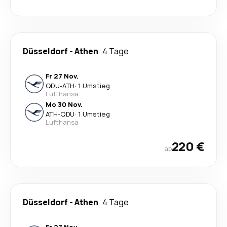
Düsseldorf
-
Athen
4 Tage
Fr 27 Nov.
QDU
-
ATH
·
1 Umstieg
Lufthansa
Mo 30 Nov.
ATH
-
QDU
·
1 Umstieg
Lufthansa
220 €
ab
Düsseldorf
-
Athen
4 Tage