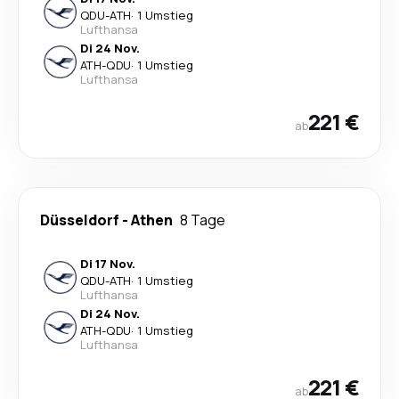
QDU
-
ATH
·
1 Umstieg
Lufthansa
Di 24 Nov.
ATH
-
QDU
·
1 Umstieg
Lufthansa
221 €
ab
Düsseldorf
-
Athen
8 Tage
Di 17 Nov.
QDU
-
ATH
·
1 Umstieg
Lufthansa
Di 24 Nov.
ATH
-
QDU
·
1 Umstieg
Lufthansa
221 €
ab