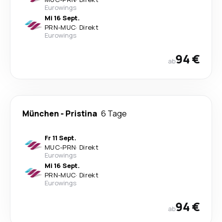
Eurowings
Mi 16 Sept.
PRN
-
MUC
·
Direkt
Eurowings
94 €
ab
München
-
Pristina
6 Tage
Fr 11 Sept.
MUC
-
PRN
·
Direkt
Eurowings
Mi 16 Sept.
PRN
-
MUC
·
Direkt
Eurowings
94 €
ab