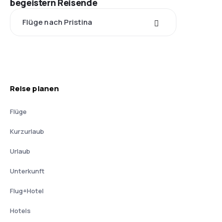
begeistern Reisende
Flüge nach Pristina
Reise planen
Flüge
Kurzurlaub
Urlaub
Unterkunft
Flug+Hotel
Hotels