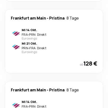
Frankfurt am Main
-
Pristina
8 Tage
Mi 14 Okt.
FRA
-
PRN
·
Direkt
Eurowings
Mi 21 Okt.
PRN
-
FRA
·
Direkt
Eurowings
128 €
ab
Frankfurt am Main
-
Pristina
8 Tage
Mi 14 Okt.
FRA
-
PRN
·
Direkt