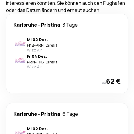
interessieren könnten. Sie können auch den Flughafen
oder das Datum ändern und erneut suchen.
Karlsruhe
-
Pristina
3 Tage
Mi 02 Dez.
FKB
-
PRN
·
Direkt
Wizz Air
Fr 04 Dez.
PRN
-
FKB
·
Direkt
Wizz Air
62 €
ab
Karlsruhe
-
Pristina
6 Tage
Mi 02 Dez.