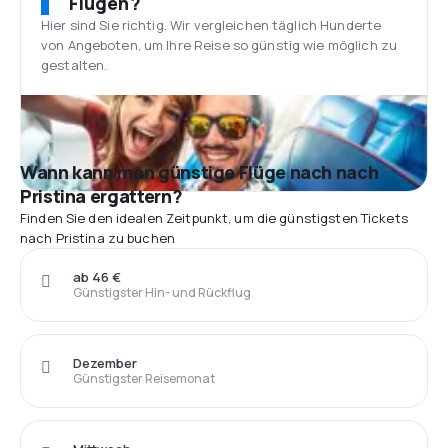
Flügen?
Hier sind Sie richtig. Wir vergleichen täglich Hunderte
von Angeboten, um Ihre Reise so günstig wie möglich zu
gestalten.
Wann kann man günstige Flüge nach nach
Pristina ergattern?
Finden Sie den idealen Zeitpunkt, um die günstigsten Tickets
nach Pristina zu buchen
ab 46 €
Günstigster Hin- und Rückflug
Dezember
Günstigster Reisemonat