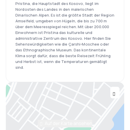
Pristina, die Hauptstadt des Kosovo, liegt im
Nordosten des Landes in den malerischen
Dinarischen Alpen. Es ist die größte Stadt der Region
Amselfeld, umgeben von Hügeln, die bis zu 700 m
über dem Meeresspiegel reichen. Mit über 200.000
Einwohnern ist Pristina das kulturelle und
administrative Zentrum des Kosovo. Hier finden Sie
Sehenswürdigkeiten wie die Çarshi-Moschee oder
das Ethnographische Museum. Das kontinentale
Klima sorgt dafür, dass die beste Reisezeit Frühling
und Herbst ist, wenn die Temperaturen gemäßigt
sind.
Auf der Karte ansehen