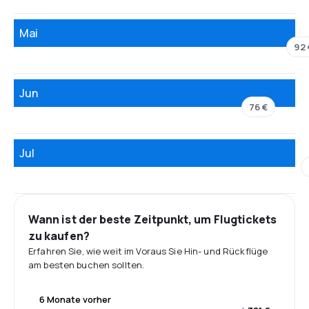
Mai
92 
Jun
76 €
Jul
Wann ist der beste Zeitpunkt, um Flugtickets
zu kaufen?
Erfahren Sie, wie weit im Voraus Sie Hin- und Rückflüge
am besten buchen sollten.
6 Monate vorher