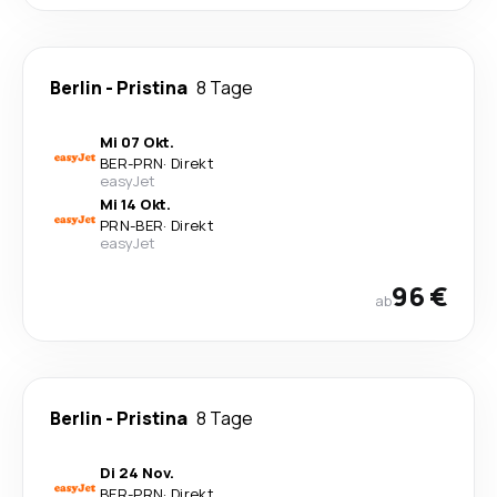
Berlin
-
Pristina
8 Tage
Mi 07 Okt.
BER
-
PRN
·
Direkt
easyJet
Mi 14 Okt.
PRN
-
BER
·
Direkt
easyJet
96 €
ab
Berlin
-
Pristina
8 Tage
Di 24 Nov.
BER
-
PRN
·
Direkt