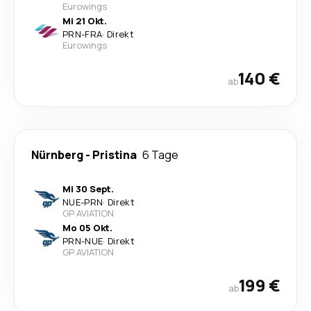
Eurowings
Mi 21 Okt.
PRN
-
FRA
·
Direkt
Eurowings
140 €
ab
Nürnberg
-
Pristina
6 Tage
Mi 30 Sept.
NUE
-
PRN
·
Direkt
GP AVIATION
Mo 05 Okt.
PRN
-
NUE
·
Direkt
GP AVIATION
199 €
ab