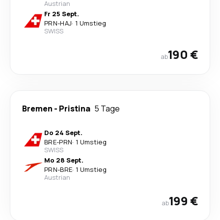
Austrian
Fr 25 Sept.
PRN
-
HAJ
·
1 Umstieg
SWISS
190 €
ab
Bremen
-
Pristina
5 Tage
Do 24 Sept.
BRE
-
PRN
·
1 Umstieg
SWISS
Mo 28 Sept.
PRN
-
BRE
·
1 Umstieg
Austrian
199 €
ab