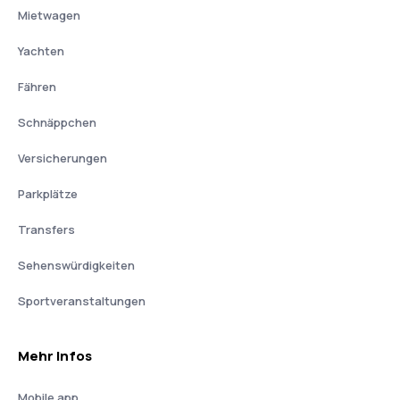
Mietwagen
Yachten
Fähren
Schnäppchen
Versicherungen
Parkplätze
Transfers
Sehenswürdigkeiten
Sportveranstaltungen
Mehr Infos
Mobile app