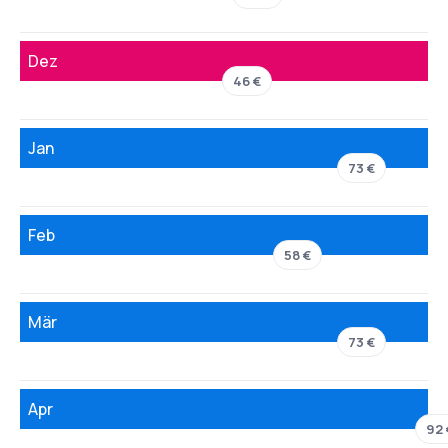
Dez
46 €
Jan
73 €
Feb
58 €
Mär
73 €
Apr
92 