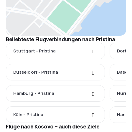
Beliebteste Flugverbindungen nach Pristina
Stuttgart - Pristina
Dortmu
Düsseldorf - Pristina
Basel -
Hamburg - Pristina
Nürnbe
Köln - Pristina
Hannov
Flüge nach Kosovo – auch diese Ziele