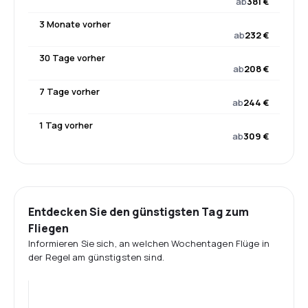
ab
381 €
3 Monate vorher
ab
232 €
30 Tage vorher
ab
208 €
7 Tage vorher
ab
244 €
1 Tag vorher
ab
309 €
Entdecken Sie den günstigsten Tag zum
Fliegen
Informieren Sie sich, an welchen Wochentagen Flüge in
der Regel am günstigsten sind.