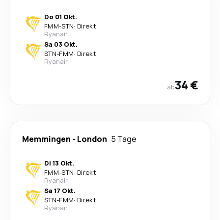
Do 01 Okt.
FMM
-
STN
·
Direkt
Ryanair
Sa 03 Okt.
STN
-
FMM
·
Direkt
Ryanair
34 €
ab
Memmingen
-
London
5 Tage
Di 13 Okt.
FMM
-
STN
·
Direkt
Ryanair
Sa 17 Okt.
STN
-
FMM
·
Direkt
Ryanair