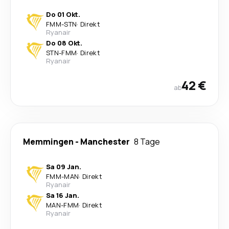
Do 01 Okt.
FMM
-
STN
·
Direkt
Ryanair
Do 08 Okt.
STN
-
FMM
·
Direkt
Ryanair
42 €
ab
Memmingen
-
Manchester
8 Tage
Sa 09 Jan.
FMM
-
MAN
·
Direkt
Ryanair
Sa 16 Jan.
MAN
-
FMM
·
Direkt
Ryanair