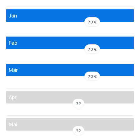
Jan
70 €
Feb
70 €
Mär
70 €
Apr
??
Mai
??