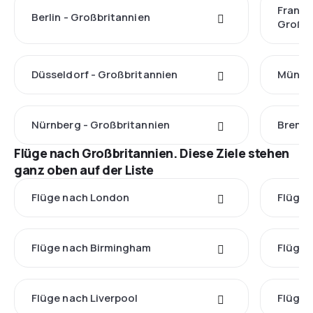
Frankf
Berlin - Großbritannien
Großbr
Düsseldorf - Großbritannien
Münche
Nürnberg - Großbritannien
Bremen
Flüge nach Großbritannien. Diese Ziele stehen
ganz oben auf der Liste
Flüge nach London
Flüge 
Flüge nach Birmingham
Flüge 
Flüge nach Liverpool
Flüge 