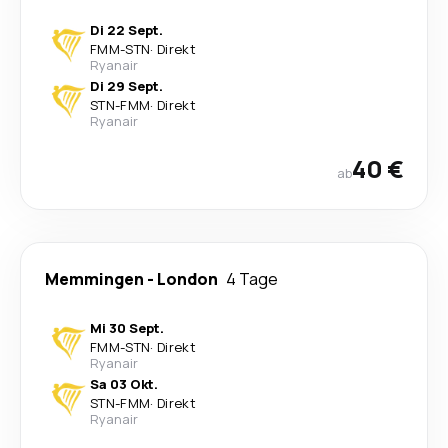
Di 22 Sept.
FMM
-
STN
·
Direkt
Ryanair
Di 29 Sept.
STN
-
FMM
·
Direkt
Ryanair
40 €
ab
Memmingen
-
London
4 Tage
Mi 30 Sept.
FMM
-
STN
·
Direkt
Ryanair
Sa 03 Okt.
STN
-
FMM
·
Direkt
Ryanair