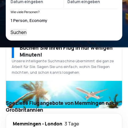
Wie viele Personen?
Suchen
Buchen Sie Ihren Flug in nur wenigen
Minuten!
Unsere intelligente Suchmaschine übernimmt die ganze
Arbeit für Sie. Sagen Sie uns einfach, wohin Sie fliegen
möchten, und schon kann’s losgehen.
Spezielle Flugangebote von Memmingen nach
Großbritannien
Memmingen
-
London
3 Tage