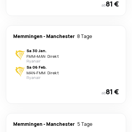
81 €
ab
Memmingen
-
Manchester
8 Tage
Sa 30 Jan.
FMM
-
MAN
·
Direkt
Ryanair
Sa 06 Feb.
MAN
-
FMM
·
Direkt
Ryanair
81 €
ab
Memmingen
-
Manchester
5 Tage