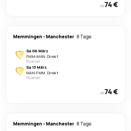
74 €
ab
Memmingen
-
Manchester
8 Tage
Sa 06 März
FMM
-
MAN
·
Direkt
Ryanair
Sa 13 März
MAN
-
FMM
·
Direkt
Ryanair
74 €
ab
Memmingen
-
Manchester
8 Tage