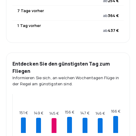
ab
254 €
7 Tage vorher
ab
364 €
1 Tag vorher
ab
437 €
Entdecken Sie den günstigsten Tag zum
Fliegen
Informieren Sie sich, an welchen Wochentagen Flüge in
der Regel am günstigsten sind.
166 €
156 €
151 €
149 €
147 €
146 €
145 €