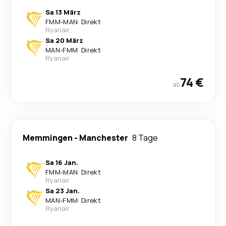
Sa 13 März
FMM
-
MAN
·
Direkt
Ryanair
Sa 20 März
MAN
-
FMM
·
Direkt
Ryanair
74 €
ab
Memmingen
-
Manchester
8 Tage
Sa 16 Jan.
FMM
-
MAN
·
Direkt
Ryanair
Sa 23 Jan.
MAN
-
FMM
·
Direkt
Ryanair