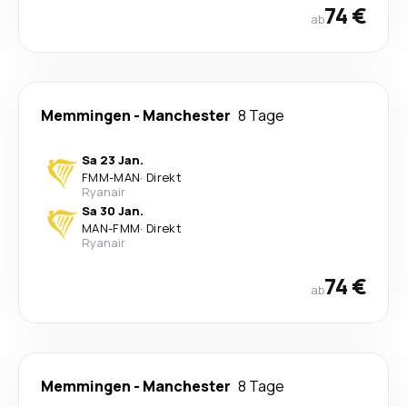
74 €
ab
Memmingen
-
Manchester
8 Tage
Sa 23 Jan.
FMM
-
MAN
·
Direkt
Ryanair
Sa 30 Jan.
MAN
-
FMM
·
Direkt
Ryanair
74 €
ab
Memmingen
-
Manchester
8 Tage