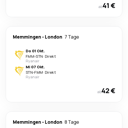
41 €
ab
Memmingen
-
London
7 Tage
Do 01 Okt.
FMM
-
STN
·
Direkt
Ryanair
Mi 07 Okt.
STN
-
FMM
·
Direkt
Ryanair
42 €
ab
Memmingen
-
London
8 Tage