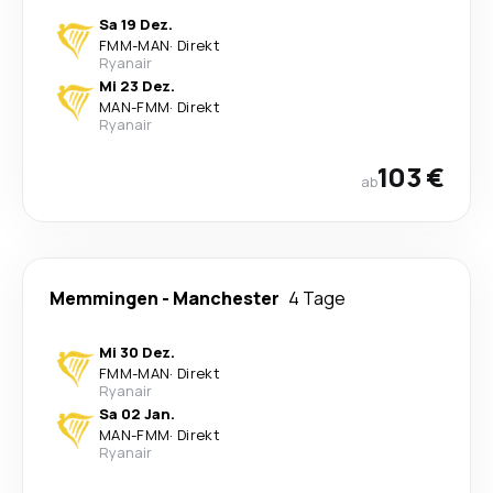
Sa 19 Dez.
FMM
-
MAN
·
Direkt
Ryanair
Mi 23 Dez.
MAN
-
FMM
·
Direkt
Ryanair
103 €
ab
Memmingen
-
Manchester
4 Tage
Mi 30 Dez.
FMM
-
MAN
·
Direkt
Ryanair
Sa 02 Jan.
MAN
-
FMM
·
Direkt
Ryanair