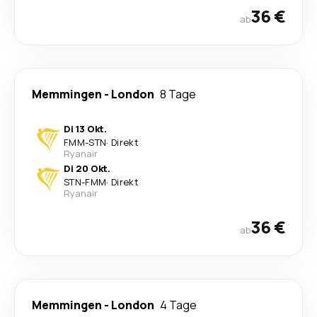
36 €
ab
Memmingen
-
London
8 Tage
Di 13 Okt.
FMM
-
STN
·
Direkt
Ryanair
Di 20 Okt.
STN
-
FMM
·
Direkt
Ryanair
36 €
ab
Memmingen
-
London
4 Tage