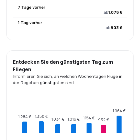
7 Tage vorher
ab
1.078 €
1 Tag vorher
ab
903 €
Entdecken Sie den günstigsten Tag zum
Fliegen
Informieren Sie sich, an welchen Wochentagen Flüge in
der Regel am günstigsten sind.
1.964 €
1.350 €
1.284 €
1.154 €
1.034 €
1.016 €
932 €