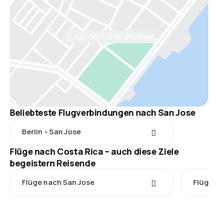
Auf der Karte ansehen
Beliebteste Flugverbindungen nach San Jose
Berlin - San Jose
Flüge nach Costa Rica – auch diese Ziele
begeistern Reisende
Flüge nach San Jose
Flüge 