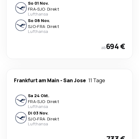
So 01 Nov.
FRA
-
SJO
·
Direkt
Lufthansa
So 08 Nov.
SJO
-
FRA
·
Direkt
Lufthansa
694 €
ab
Frankfurt am Main
-
San Jose
11 Tage
Sa 24 Okt.
FRA
-
SJO
·
Direkt
Lufthansa
Di 03 Nov.
SJO
-
FRA
·
Direkt
Lufthansa
733 €