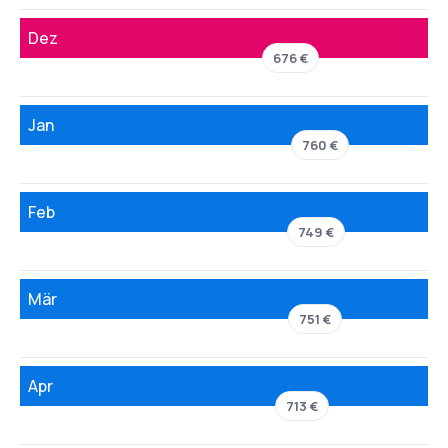
Dez
676 €
Jan
760 €
Feb
749 €
Mär
751 €
Apr
713 €