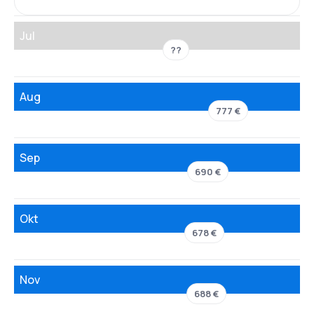
Jul
??
Aug
777 €
Sep
690 €
Okt
678 €
Nov
688 €