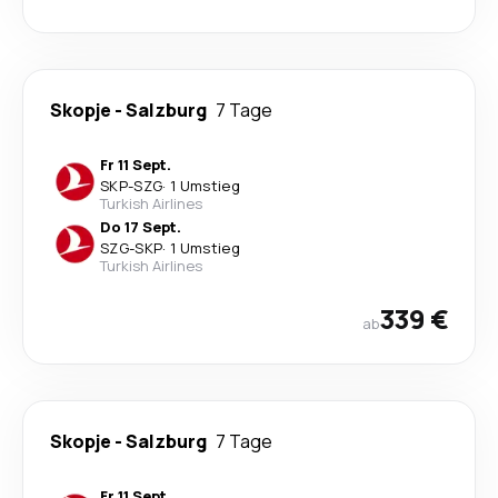
Skopje
-
Salzburg
7 Tage
Fr 11 Sept.
SKP
-
SZG
·
1 Umstieg
Turkish Airlines
Do 17 Sept.
SZG
-
SKP
·
1 Umstieg
Turkish Airlines
339 €
ab
Skopje
-
Salzburg
7 Tage
Fr 11 Sept.