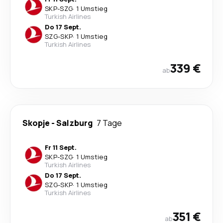
SKP
-
SZG
·
1 Umstieg
Turkish Airlines
Do 17 Sept.
SZG
-
SKP
·
1 Umstieg
Turkish Airlines
339 €
ab
Skopje
-
Salzburg
7 Tage
Fr 11 Sept.
SKP
-
SZG
·
1 Umstieg
Turkish Airlines
Do 17 Sept.
SZG
-
SKP
·
1 Umstieg
Turkish Airlines
351 €
ab