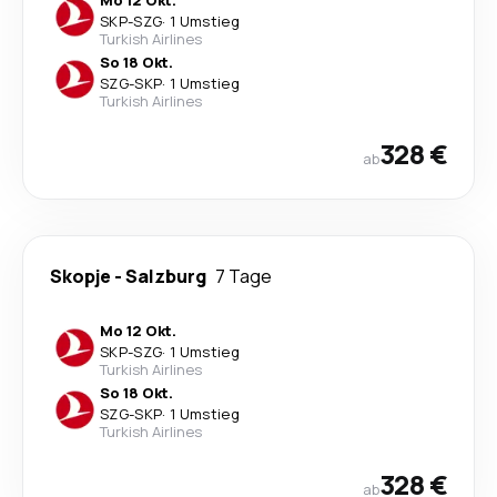
Mo 12 Okt.
SKP
-
SZG
·
1 Umstieg
Turkish Airlines
So 18 Okt.
SZG
-
SKP
·
1 Umstieg
Turkish Airlines
328 €
ab
Skopje
-
Salzburg
7 Tage
Mo 12 Okt.
SKP
-
SZG
·
1 Umstieg
Turkish Airlines
So 18 Okt.
SZG
-
SKP
·
1 Umstieg
Turkish Airlines
328 €
ab