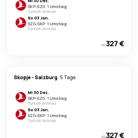
Mi 30 Dez.
SKP
-
SZG
·
1 Umstieg
Turkish Airlines
So 03 Jan.
SZG
-
SKP
·
1 Umstieg
Turkish Airlines
327 €
ab
Skopje
-
Salzburg
5 Tage
Mi 30 Dez.
SKP
-
SZG
·
1 Umstieg
Turkish Airlines
So 03 Jan.
SZG
-
SKP
·
1 Umstieg
Turkish Airlines
327 €
ab