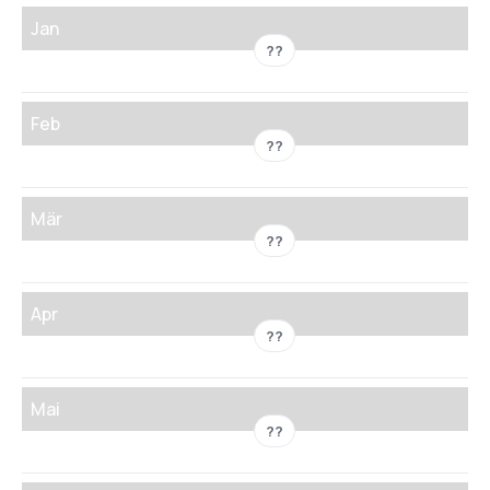
Jan
??
Feb
??
Mär
??
Apr
??
Mai
??