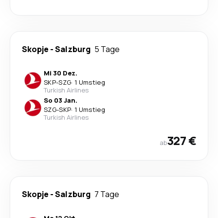
Skopje
-
Salzburg
5 Tage
Mi 30 Dez.
SKP
-
SZG
·
1 Umstieg
Turkish Airlines
So 03 Jan.
SZG
-
SKP
·
1 Umstieg
Turkish Airlines
327 €
ab
Skopje
-
Salzburg
7 Tage