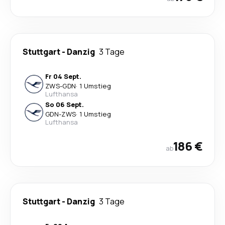
Stuttgart
-
Danzig
3 Tage
Fr 04 Sept.
ZWS
-
GDN
·
1 Umstieg
Lufthansa
So 06 Sept.
GDN
-
ZWS
·
1 Umstieg
Lufthansa
186 €
ab
Stuttgart
-
Danzig
3 Tage