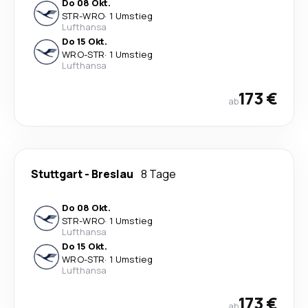
Do 08 Okt.
STR
-
WRO
·
1 Umstieg
Lufthansa
Do 15 Okt.
WRO
-
STR
·
1 Umstieg
Lufthansa
173 €
ab
Stuttgart
-
Breslau
8 Tage
Do 08 Okt.
STR
-
WRO
·
1 Umstieg
Lufthansa
Do 15 Okt.
WRO
-
STR
·
1 Umstieg
Lufthansa
173 €
ab