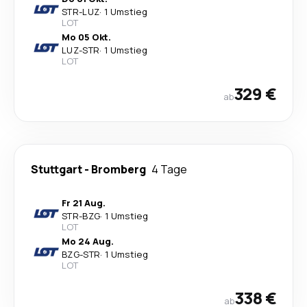
STR
-
LUZ
·
1 Umstieg
LOT
Mo 05 Okt.
LUZ
-
STR
·
1 Umstieg
LOT
329 €
ab
Stuttgart
-
Bromberg
4 Tage
Fr 21 Aug.
STR
-
BZG
·
1 Umstieg
LOT
Mo 24 Aug.
BZG
-
STR
·
1 Umstieg
LOT
338 €
ab