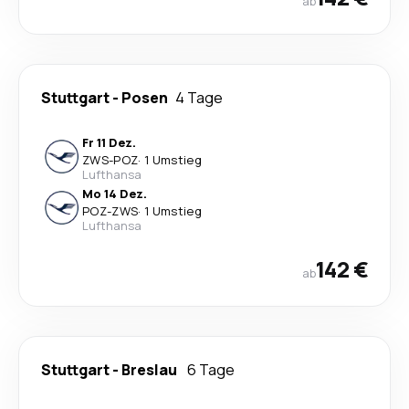
ab
Stuttgart
-
Posen
4 Tage
Fr 11 Dez.
ZWS
-
POZ
·
1 Umstieg
Lufthansa
Mo 14 Dez.
POZ
-
ZWS
·
1 Umstieg
Lufthansa
142 €
ab
Stuttgart
-
Breslau
6 Tage