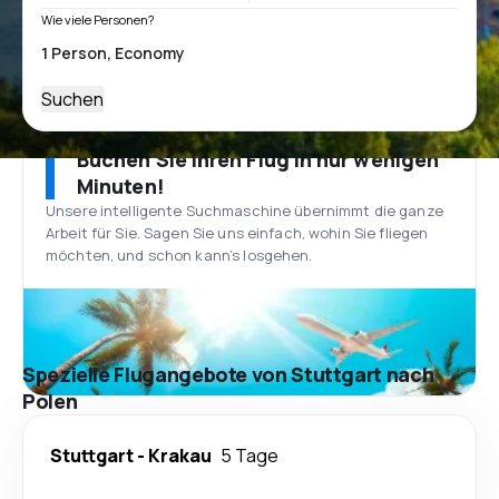
Wie viele Personen?
Suchen
Buchen Sie Ihren Flug in nur wenigen
Minuten!
Unsere intelligente Suchmaschine übernimmt die ganze
Arbeit für Sie. Sagen Sie uns einfach, wohin Sie fliegen
möchten, und schon kann’s losgehen.
Spezielle Flugangebote von Stuttgart nach
Polen
Stuttgart
-
Krakau
5 Tage