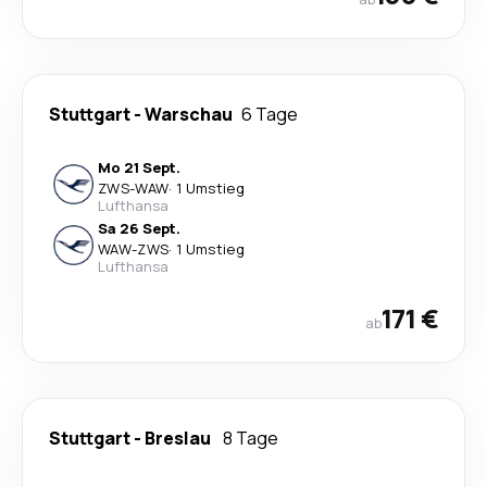
Stuttgart
-
Warschau
6 Tage
Mo 21 Sept.
ZWS
-
WAW
·
1 Umstieg
Lufthansa
Sa 26 Sept.
WAW
-
ZWS
·
1 Umstieg
Lufthansa
171 €
ab
Stuttgart
-
Breslau
8 Tage