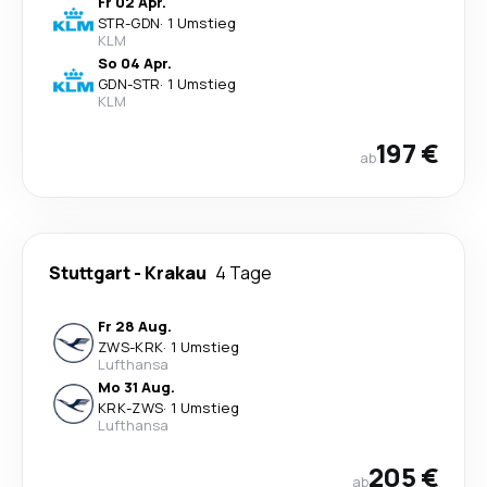
Fr 02 Apr.
STR
-
GDN
·
1 Umstieg
KLM
So 04 Apr.
GDN
-
STR
·
1 Umstieg
KLM
197 €
ab
Stuttgart
-
Krakau
4 Tage
Fr 28 Aug.
ZWS
-
KRK
·
1 Umstieg
Lufthansa
Mo 31 Aug.
KRK
-
ZWS
·
1 Umstieg
Lufthansa
205 €
ab