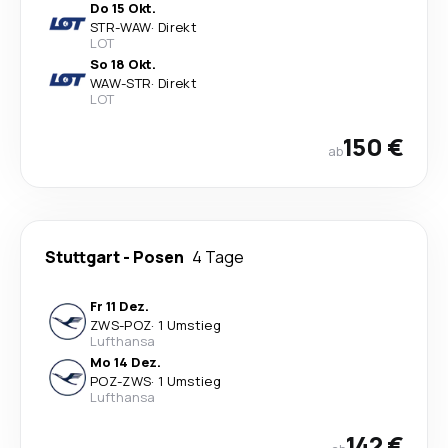
Do 15 Okt.
STR
-
WAW
·
Direkt
LOT
So 18 Okt.
WAW
-
STR
·
Direkt
LOT
150 €
ab
Stuttgart
-
Posen
4 Tage
Fr 11 Dez.
ZWS
-
POZ
·
1 Umstieg
Lufthansa
Mo 14 Dez.
POZ
-
ZWS
·
1 Umstieg
Lufthansa
142 €