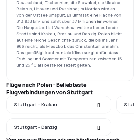
Deutschland, Tschechien, die Slowakei, die Ukraine,
Belarus, Litauen und Russland; im Norden wird es
von der Ostsee umspült. Es umfasst eine Fläche von
313.933 km² und zählt über 37 Millionen Einwohner.
Die Hauptstadt ist Warschau, weitere bedeutende
Städte sind Krakau, Breslau und Danzig. Polen blickt
auf eine reiche Geschichte zurück, die bis ins Jahr
966 reicht, als Mieszko I. das Christentum annahm.
Das gemäßigt kontinentale Klima sorgt dafür, dass
Frühling und Sommer mit Temperaturen zwischen 15
und 25 °C als beste Reisezeit gelten.
Flüge nach Polen - Beliebteste
Flugverbindungen von Stuttgart
Stuttgart - Krakau
Stuttg
Stuttgart - Danzig
Von wo aus fliegen wir am häufigsten nach