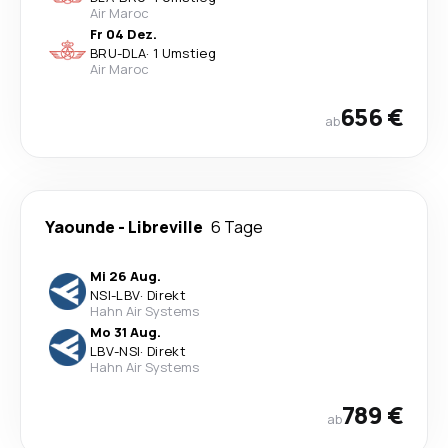
Air Maroc
Fr 04 Dez.
BRU
-
DLA
·
1 Umstieg
Air Maroc
656 €
ab
Yaounde
-
Libreville
6 Tage
Mi 26 Aug.
NSI
-
LBV
·
Direkt
Hahn Air Systems
Mo 31 Aug.
LBV
-
NSI
·
Direkt
Hahn Air Systems
789 €
ab