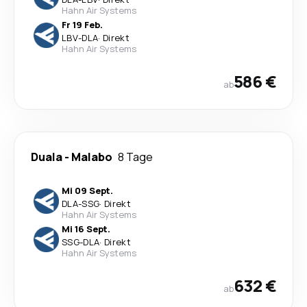
Hahn Air Systems
Fr 19 Feb.
LBV
-
DLA
·
Direkt
Hahn Air Systems
586 €
ab
Duala
-
Malabo
8 Tage
Mi 09 Sept.
DLA
-
SSG
·
Direkt
Hahn Air Systems
Mi 16 Sept.
SSG
-
DLA
·
Direkt
Hahn Air Systems
632 €
ab