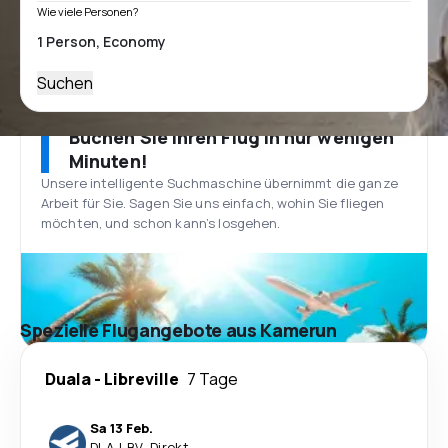
Wie viele Personen?
Suchen
Buchen Sie Ihren Flug in nur wenigen
Minuten!
Unsere intelligente Suchmaschine übernimmt die ganze
Arbeit für Sie. Sagen Sie uns einfach, wohin Sie fliegen
möchten, und schon kann’s losgehen.
Spezielle Flugangebote aus Kamerun
Duala
-
Libreville
7 Tage
Sa 13 Feb.
DLA
-
LBV
·
Direkt