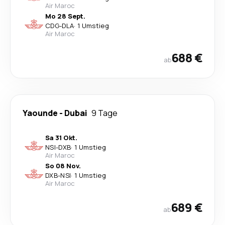
Air Maroc
Mo 28 Sept.
CDG
-
DLA
·
1 Umstieg
Air Maroc
688 €
ab
Yaounde
-
Dubai
9 Tage
Sa 31 Okt.
NSI
-
DXB
·
1 Umstieg
Air Maroc
So 08 Nov.
DXB
-
NSI
·
1 Umstieg
Air Maroc
689 €
ab