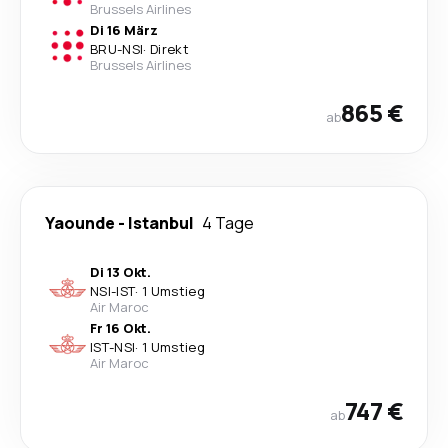
Brussels Airlines
Di 16 März
BRU
-
NSI
·
Direkt
Brussels Airlines
865 €
ab
Yaounde
-
Istanbul
4 Tage
Di 13 Okt.
NSI
-
IST
·
1 Umstieg
Air Maroc
Fr 16 Okt.
IST
-
NSI
·
1 Umstieg
Air Maroc
747 €
ab