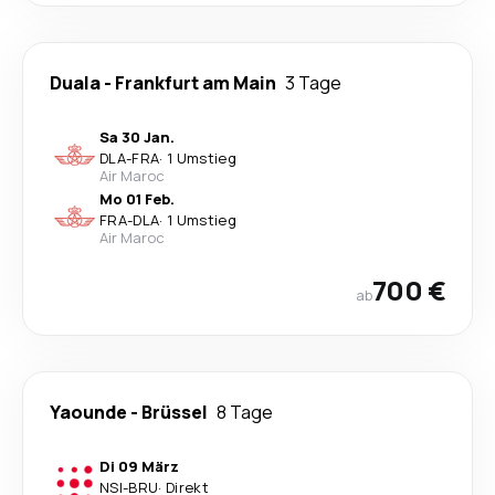
Duala
-
Frankfurt am Main
3 Tage
Sa 30 Jan.
DLA
-
FRA
·
1 Umstieg
Air Maroc
Mo 01 Feb.
FRA
-
DLA
·
1 Umstieg
Air Maroc
700 €
ab
Yaounde
-
Brüssel
8 Tage
Di 09 März
NSI
-
BRU
·
Direkt