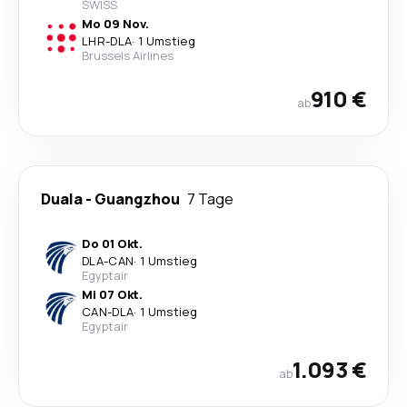
SWISS
Mo 09 Nov.
LHR
-
DLA
·
1 Umstieg
Brussels Airlines
910 €
ab
Duala
-
Guangzhou
7 Tage
Do 01 Okt.
DLA
-
CAN
·
1 Umstieg
Egyptair
Mi 07 Okt.
CAN
-
DLA
·
1 Umstieg
Egyptair
1.093 €
ab