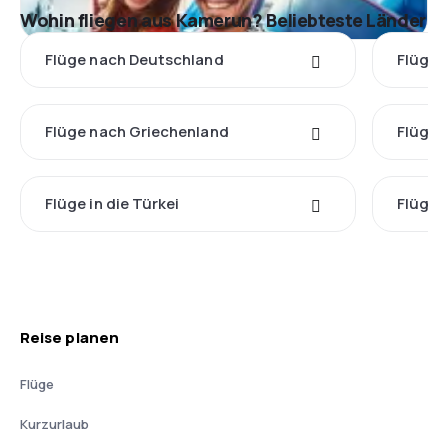
Wohin fliegen aus Kamerun? Beliebteste Länder
Flüge nach Deutschland
Flüge 
Flüge nach Griechenland
Flüge 
Flüge in die Türkei
Flüge 
Reise planen
Flüge
Kurzurlaub