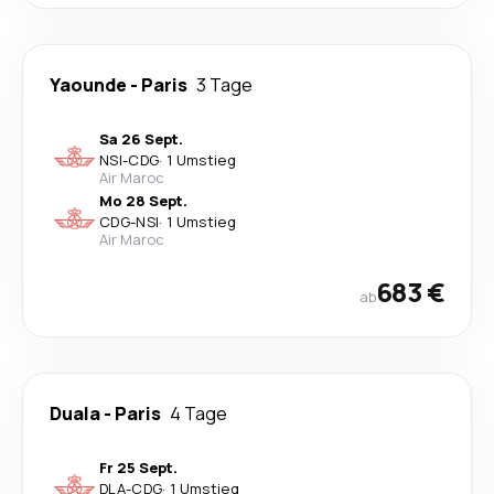
Yaounde
-
Paris
3 Tage
Sa 26 Sept.
NSI
-
CDG
·
1 Umstieg
Air Maroc
Mo 28 Sept.
CDG
-
NSI
·
1 Umstieg
Air Maroc
683 €
ab
Duala
-
Paris
4 Tage
Fr 25 Sept.
DLA
-
CDG
·
1 Umstieg