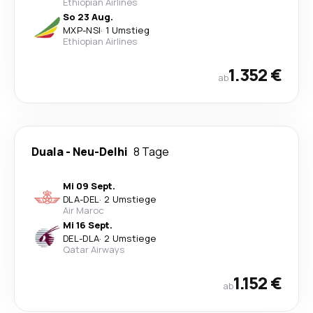
Ethiopian Airlines
So 23 Aug.
MXP
-
NSI
·
1 Umstieg
Ethiopian Airlines
1.352 €
ab
Duala
-
Neu-Delhi
8 Tage
Mi 09 Sept.
DLA
-
DEL
·
2 Umstiege
Air Maroc
Mi 16 Sept.
DEL
-
DLA
·
2 Umstiege
Qatar Airways
1.152 €
ab