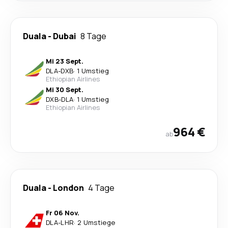
Duala
-
Dubai
8 Tage
Mi 23 Sept.
DLA
-
DXB
·
1 Umstieg
Ethiopian Airlines
Mi 30 Sept.
DXB
-
DLA
·
1 Umstieg
Ethiopian Airlines
964 €
ab
Duala
-
London
4 Tage
Fr 06 Nov.
DLA
-
LHR
·
2 Umstiege