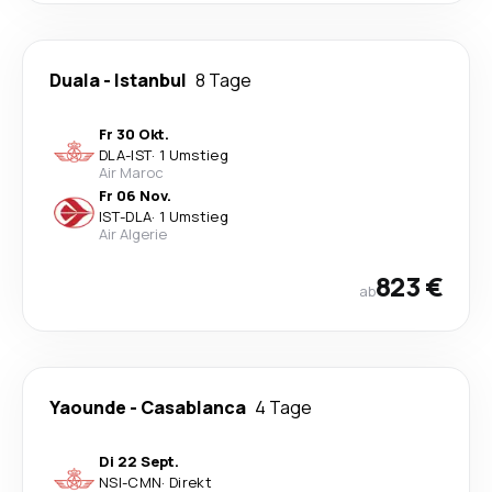
Duala
-
Istanbul
8 Tage
Fr 30 Okt.
DLA
-
IST
·
1 Umstieg
Air Maroc
Fr 06 Nov.
IST
-
DLA
·
1 Umstieg
Air Algerie
823 €
ab
Yaounde
-
Casablanca
4 Tage
Di 22 Sept.
NSI
-
CMN
·
Direkt