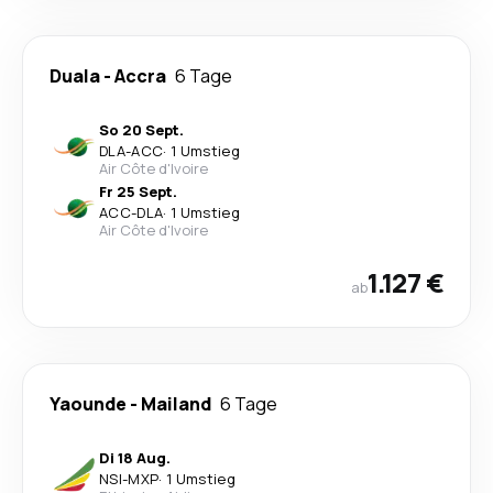
Duala
-
Accra
6 Tage
So 20 Sept.
DLA
-
ACC
·
1 Umstieg
Air Côte d'Ivoire
Fr 25 Sept.
ACC
-
DLA
·
1 Umstieg
Air Côte d'Ivoire
1.127 €
ab
Yaounde
-
Mailand
6 Tage
Di 18 Aug.
NSI
-
MXP
·
1 Umstieg