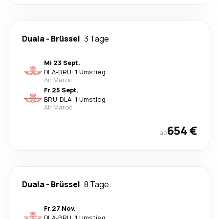
Duala
-
Brüssel
3 Tage
Mi 23 Sept.
DLA
-
BRU
·
1 Umstieg
Air Maroc
Fr 25 Sept.
BRU
-
DLA
·
1 Umstieg
Air Maroc
654 €
ab
Duala
-
Brüssel
8 Tage
Fr 27 Nov.
DLA
-
BRU
·
1 Umstieg