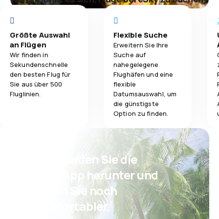
Größte Auswahl
Flexible Suche
an Flügen
Erweitern Sie Ihre
Wir finden in
Suche auf
Sekundenschnelle
nahegelegene
den besten Flug für
Flughäfen und eine
Sie aus über 500
flexible
Fluglinien.
Datumsauswahl, um
die günstigste
Option zu finden.
Psst! Laden Sie die
eSky App herunter und
reisen Sie noch
komfortabler.