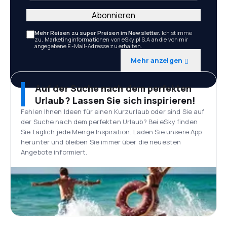
Abonnieren
Mehr Reisen zu super Preisen im Newsletter.
Ich stimme
zu, Marketinginformationen von eSky.pl S.A an die von mir
angegebene E-Mail-Adresse zu erhalten.
Mehr anzeigen
Auf der Suche nach dem perfekten
Urlaub? Lassen Sie sich inspirieren!
Fehlen Ihnen Ideen für einen Kurzurlaub oder sind Sie auf
der Suche nach dem perfekten Urlaub? Bei eSky finden
Sie täglich jede Menge Inspiration. Laden Sie unsere App
herunter und bleiben Sie immer über die neuesten
Angebote informiert.