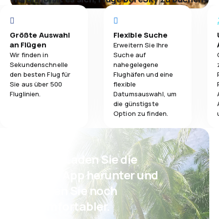
Größte Auswahl
Flexible Suche
an Flügen
Erweitern Sie Ihre
Wir finden in
Suche auf
Sekundenschnelle
nahegelegene
den besten Flug für
Flughäfen und eine
Sie aus über 500
flexible
Fluglinien.
Datumsauswahl, um
die günstigste
Option zu finden.
Psst! Laden Sie die
eSky App herunter und
reisen Sie noch
komfortabler.