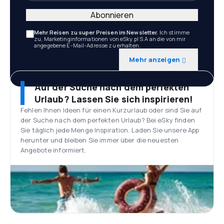
Abonnieren
Mehr Reisen zu super Preisen im Newsletter.
Ich stimme
zu, Marketinginformationen von eSky.pl S.A an die von mir
angegebene E-Mail-Adresse zu erhalten.
Mehr anzeigen
Auf der Suche nach dem perfekten
Urlaub? Lassen Sie sich inspirieren!
Fehlen Ihnen Ideen für einen Kurzurlaub oder sind Sie auf
der Suche nach dem perfekten Urlaub? Bei eSky finden
Sie täglich jede Menge Inspiration. Laden Sie unsere App
herunter und bleiben Sie immer über die neuesten
Angebote informiert.