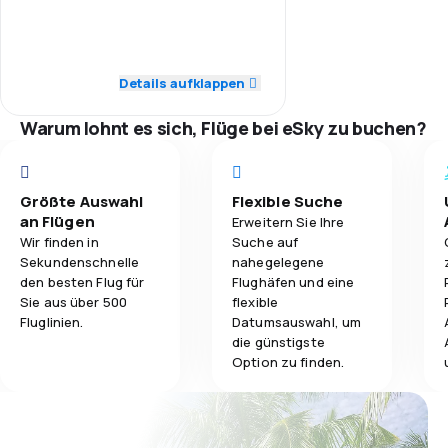
3,0
Personal
3,0
Gepäckbeförderung
3,0
Pünktlichkeit
Details aufklappen
3,0
Verpflegung
3,0
Flugnetz
Warum lohnt es sich, Flüge bei eSky zu buchen?
3,0
Ticketpreise
3,0
Reisekomfort
Größte Auswahl
Flexible Suche
an Flügen
Erweitern Sie Ihre
Wir finden in
Suche auf
3,0
Gepäckbeförderung
Sekundenschnelle
nahegelegene
den besten Flug für
Flughäfen und eine
3,0
Verpflegung
Sie aus über 500
flexible
Fluglinien.
Datumsauswahl, um
die günstigste
Option zu finden.