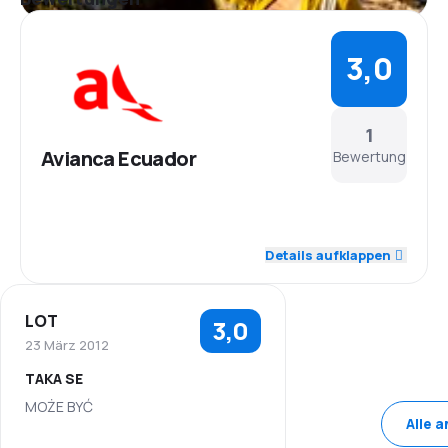
3,0
1
Avianca Ecuador
Bewertung
3,0
Personal
Details aufklappen
3,0
Pünktlichkeit
LOT
3,0
3,0
Flugnetz
23 März 2012
TAKA SE
3,0
Ticketpreise
MOŻE BYĆ
Alle 
3,0
Reisekomfort