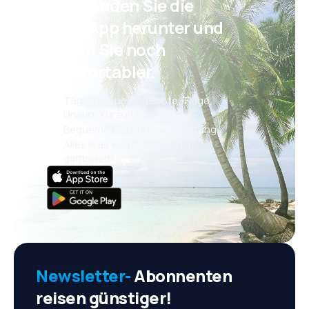
Psst! Laden Sie die
eSky App herunter und
reisen Sie noch
komfortabler.
Täglich neue Angebote: Flüge,
Urlaub, Kurzurlaub
Bequeme Buchungsverwaltung
Alles was wichtig ist, immer
griffbereit!
Newsletter-
Abonnenten
reisen günstiger!