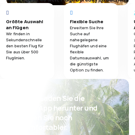
Größte Auswahl
Flexible Suche
an Flügen
Erweitern Sie Ihre
Wir finden in
Suche auf
Sekundenschnelle
nahegelegene
den besten Flug für
Flughäfen und eine
Sie aus über 500
flexible
Fluglinien.
Datumsauswahl, um
die günstigste
Option zu finden.
Psst! Laden Sie die
eSky App herunter und
reisen Sie noch
komfortabler.