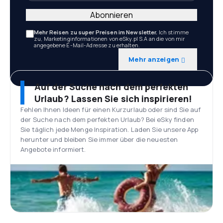
Abonnieren
Mehr Reisen zu super Preisen im Newsletter.
Ich stimme
zu, Marketinginformationen von eSky.pl S.A an die von mir
angegebene E-Mail-Adresse zu erhalten.
Mehr anzeigen
Auf der Suche nach dem perfekten
Urlaub? Lassen Sie sich inspirieren!
Fehlen Ihnen Ideen für einen Kurzurlaub oder sind Sie auf
der Suche nach dem perfekten Urlaub? Bei eSky finden
Sie täglich jede Menge Inspiration. Laden Sie unsere App
herunter und bleiben Sie immer über die neuesten
Angebote informiert.