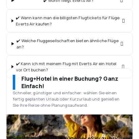
✔️ Wohin fliegt Everts Air?
✔️ Wann kann man die billigsten Flugtickets für Flüge
Everts Air kaufen?
✔️ Welche Fluggesellschaften bieten ähnliche Flüge
an?
✔️ Kann ich mit meinem Flug mit Everts Air ein Hotel
vor Ort buchen?
Flug+Hotel in einer Buchung? Ganz
Einfach!
Schneller, günstiger und einfacher: wählen Sie einen
fertig geplanten Urlaub oder Kurzurlaub und genießen
Sie Ihre Reise ohne Planungsaufwand.
Warum lohnt es sich, Flüge bei eSky zu buchen?