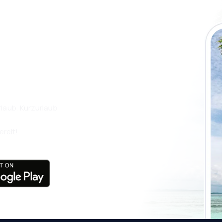
 die eSky App
isen Sie noch
laub, Kurzurlaub
ereit!