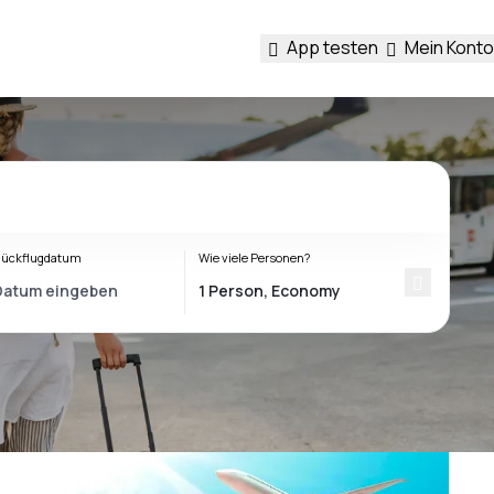
App testen
Mein Konto
ückflugdatum
Wie viele Personen?