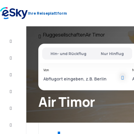
Ihre Reiseplattform
Fluggesellschaften
Air Timor
Flug+Hotel
Hin- und Rückflug
Nur Hinflug
Flüge
Von
Urlaub
Kurzurlaub
Air Timor
Unterkunft
Schnäppchen