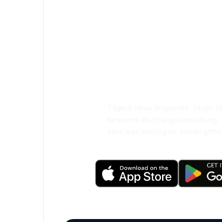
Psst! Laden Sie
herunter und re
komfortabler.
Täglich neue Angebote: Flüge, Ur
Bequeme Buchungsverwaltung
Alles was wichtig ist, immer griffb