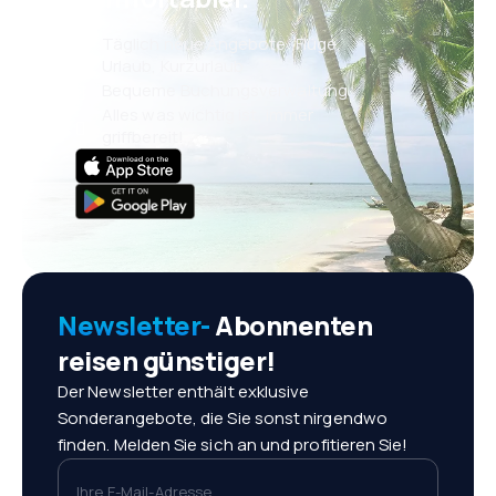
Täglich neue Angebote: Flüge,
Urlaub, Kurzurlaub
Bequeme Buchungsverwaltung
Alles was wichtig ist, immer
griffbereit!
Newsletter-
Abonnenten
reisen günstiger!
Der Newsletter enthält exklusive
Sonderangebote, die Sie sonst nirgendwo
finden. Melden Sie sich an und profitieren Sie!
Ihre E-Mail-Adresse