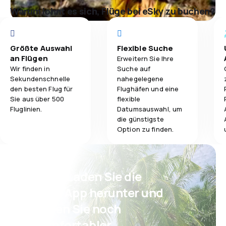
Warum lohnt es sich, Flüge bei eSky zu buchen?
Größte Auswahl
Flexible Suche
an Flügen
Erweitern Sie Ihre
Wir finden in
Suche auf
Sekundenschnelle
nahegelegene
den besten Flug für
Flughäfen und eine
Sie aus über 500
flexible
Fluglinien.
Datumsauswahl, um
die günstigste
Option zu finden.
Psst! Laden Sie die
eSky App herunter und
reisen Sie noch
komfortabler.