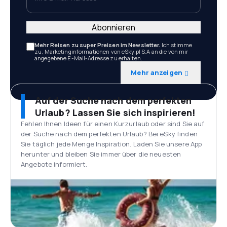
Abonnieren
Mehr Reisen zu super Preisen im Newsletter.
Ich stimme
zu, Marketinginformationen von eSky.pl S.A an die von mir
angegebene E-Mail-Adresse zu erhalten.
Mehr anzeigen
Auf der Suche nach dem perfekten
Urlaub? Lassen Sie sich inspirieren!
Fehlen Ihnen Ideen für einen Kurzurlaub oder sind Sie auf
der Suche nach dem perfekten Urlaub? Bei eSky finden
Sie täglich jede Menge Inspiration. Laden Sie unsere App
herunter und bleiben Sie immer über die neuesten
Angebote informiert.